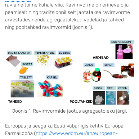
raviaine toime kohale viia. Ravimvorme on erinevaid ja
peamiselt ning traditsiooniliselt jaotatakse ravimvorme
arvestades nende agregaatolekut: vedelad ja tahked
ning pooltahked ravimvormid (joonis 1).
Joonis 1. Ravimvormide jaotus agregaatoleku järgi.
Euroopas ja seega ka Eesti Vabariigis kehtiv Euroopa
Farmakopöa (
https://www.edqm.eu/en/european-