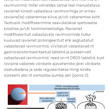
ravimvormid, millel võrreldes samal teel manustatava
raviainet kiiresti vabastava ravimvormiga on erinev
raviaine(te) vabanemise kiirus ja/või vabanemise koht.
Taotluslik modifitseerimine saavutatakse spetsiaalse
koostise ja/või tootmismeetodiga. Raviainet
modifitseeritult vabastavate ravimvormide hulka
kuuluvad raviainet prolongeeritult ehk aeglustatult
vabastavad ravimvormid, viivitatult vabastavad nt
gastroresistentsed kaetud tabletid ja pulseerivalt
vabastavad ravimvormid, need on nt OROS tabletid, kust
raviaine vabaneb võrdsete ajavahemike järel võrdsete
osahulkadena ja seda reguleeritakse mingi kindla
süsteemi abil nt osmootse pumba abil (joonis 2).