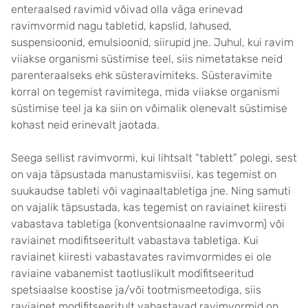
enteraalsed ravimid võivad olla väga erinevad
ravimvormid nagu tabletid, kapslid, lahused,
suspensioonid, emulsioonid, siirupid jne. Juhul, kui ravim
viiakse organismi süstimise teel, siis nimetatakse neid
parenteraalseks ehk süsteravimiteks. Süsteravimite
korral on tegemist ravimitega, mida viiakse organismi
süstimise teel ja ka siin on võimalik olenevalt süstimise
kohast neid erinevalt jaotada.
Seega sellist ravimvormi, kui lihtsalt “tablett” polegi, sest
on vaja täpsustada manustamisviisi, kas tegemist on
suukaudse tableti või vaginaaltabletiga jne. Ning samuti
on vajalik täpsustada, kas tegemist on raviainet kiiresti
vabastava tabletiga (konventsionaalne ravimvorm) või
raviainet modifitseeritult vabastava tabletiga. Kui
raviainet kiiresti vabastavates ravimvormides ei ole
raviaine vabanemist taotluslikult modifitseeritud
spetsiaalse koostise ja/või tootmismeetodiga, siis
raviainet modifitseeritult vabastavad ravimvormid on