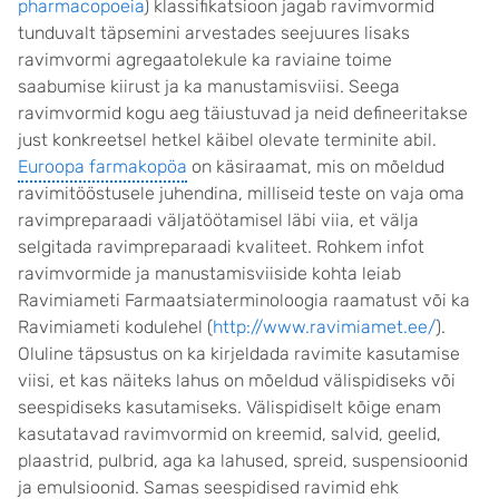
pharmacopoeia
) klassifikatsioon jagab ravimvormid
tunduvalt täpsemini arvestades seejuures lisaks
ravimvormi agregaatolekule ka raviaine toime
saabumise kiirust ja ka manustamisviisi. Seega
ravimvormid kogu aeg täiustuvad ja neid defineeritakse
just konkreetsel hetkel käibel olevate terminite abil.
Euroopa farmakopöa
on käsiraamat, mis on mõeldud
ravimitööstusele juhendina, milliseid teste on vaja oma
ravimpreparaadi väljatöötamisel läbi viia, et välja
selgitada ravimpreparaadi kvaliteet. Rohkem infot
ravimvormide ja manustamisviiside kohta leiab
Ravimiameti Farmaatsiaterminoloogia raamatust või ka
Ravimiameti kodulehel (
http://www.ravimiamet.ee/
).
Oluline täpsustus on ka kirjeldada ravimite kasutamise
viisi, et kas näiteks lahus on mõeldud välispidiseks või
seespidiseks kasutamiseks. Välispidiselt kõige enam
kasutatavad ravimvormid on kreemid, salvid, geelid,
plaastrid, pulbrid, aga ka lahused, spreid, suspensioonid
ja emulsioonid. Samas seespidised ravimid ehk