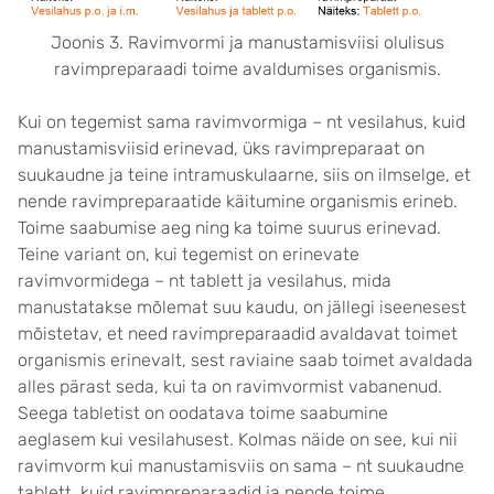
Joonis 3. Ravimvormi ja manustamisviisi olulisus
ravimpreparaadi toime avaldumises organismis.
Kui on tegemist sama ravimvormiga – nt vesilahus, kuid
manustamisviisid erinevad, üks ravimpreparaat on
suukaudne ja teine intramuskulaarne, siis on ilmselge, et
nende ravimpreparaatide käitumine organismis erineb.
Toime saabumise aeg ning ka toime suurus erinevad.
Teine variant on, kui tegemist on erinevate
ravimvormidega – nt tablett ja vesilahus, mida
manustatakse mõlemat suu kaudu, on jällegi iseenesest
mõistetav, et need ravimpreparaadid avaldavat toimet
organismis erinevalt, sest raviaine saab toimet avaldada
alles pärast seda, kui ta on ravimvormist vabanenud.
Seega tabletist on oodatava toime saabumine
aeglasem kui vesilahusest. Kolmas näide on see, kui nii
ravimvorm kui manustamisviis on sama – nt suukaudne
tablett, kuid ravimpreparaadid ja nende toime