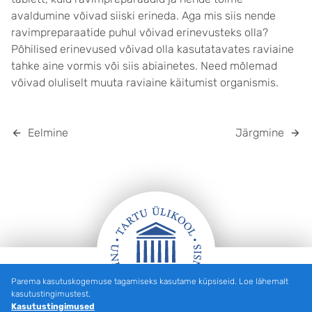
avaldumine võivad siiski erineda. Aga mis siis nende
ravimpreparaatide puhul võivad erinevusteks olla?
Põhilised erinevused võivad olla kasutatavates raviaine
tahke aine vormis või siis abiainetes. Need mõlemad
võivad oluliselt muuta raviaine käitumist organismis.
Eelmine
Järgmine
Parema kasutuskogemuse tagamiseks kasutame küpsiseid. Loe lähemalt
JALUS
kasutustingimustest.
Kasutustingimused