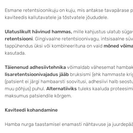
Esmane retentsioonikuju on kuju, mis antakse tavapärase p
kaviteedis kallutavatele ja tõstvatele jõududele.
Ulatuslikult hävinud hammas,
mille kahjustus ulatub sügav
retentsiooni
. Gingivaalne retentsioonivagu, intsisaalne sü
tappühendus üksi või kombineerituna on vaid
mõned võimal
kasutada.
Täienenud adhesiivtehnika
võimaldab vähesemat hambak
lisaretentsioonivajadus jääb
bruksismi (ehk hammaste krigi
(patsient ei järgi hambaarsti soovitusi, adhesiivi halb seo
muu põhjus) puhul.
Alternatiiviks
tuleks kaaluda proteesimi
maksumus patsiendile kõrgem.
Kaviteedi kohandamine
Hamba nurga taastamisel enamasti nähtavuse ja juurdepää