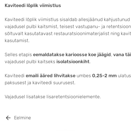
Kaviteedi lõplik viimistlus
Kaviteedi lõplik viimistlus sisaldab allesjäänud kahjustunud
vajadusel pulbi kaitsmist, teisest vastupanu- ja retentsioon
sõltuvalt kasutatavast restauratsioonimaterjalist ning kav
kasutamist.
Selles etapis
eemaldatakse karioosse koe jäägid
,
vana tä
vajadusel pulbi kaitseks
isolatsioonkiht
.
Kaviteedi
emaili ääred lihvitakse
umbes
0,25-2 mm
ulatus
paksusest ja kaviteedi suurusest.
Vajadusel lisatakse lisaretentsioonielemente.
Eelmine