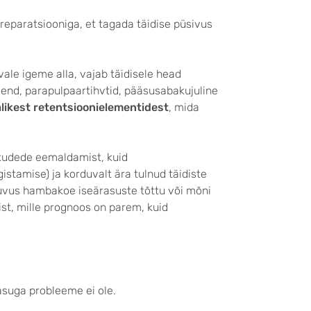
reparatsiooniga, et tagada täidise püsivus
ale igeme alla, vajab täidisele head
vend, parapulpaartihvtid, pääsusabakujuline
ikest retentsioonielementidest
, mida
udede eemaldamist, kuid
stamise) ja korduvalt ära tulnud täidiste
stuvus hambakoe iseärasuste tõttu või mõni
st, mille prognoos on parem, kuid
suga probleeme ei ole.