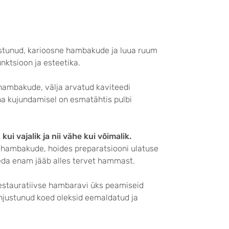
tunud, karioosne hambakude ja luua ruum
nktsioon ja esteetika.
hambakude, välja arvatud kaviteedi
ina kujundamisel on esmatähtis pulbi
kui vajalik ja nii vähe kui võimalik.
t hambakude, hoides preparatsiooni ulatuse
eda enam jääb alles tervet hammast.
estauratiivse hambaravi üks peamiseid
ahjustunud koed oleksid eemaldatud ja