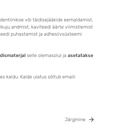
 dentiinikoe või täidisejääkide eemaldamist,
ikuju andmist, kaviteedi äärte viimistlemist
iteedi puhastamist ja adhesiivsüsteemi
idismaterjal
selle olemasolul ja
asetatakse
es kaldu. Kalde ulatus sõltub emaili
Järgmine