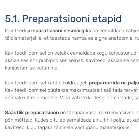
5.1. Preparatsiooni etapid
Kaviteedi
preparatsiooni eesmärgiks
on eemaldada kahjus
täidismaterjalile, et taastada hamba esialgne anatoomia, fu
Kaviteedi loomisel on vajalik eemaldada kogu kahjustunud 
aksiaalses ehk pulbipoolses seinas. Kaviteedi aksiaalse se
kahjustamise vältimine.
Kaviteedi loomisel kehtib kuldreegel:
prepareerida nii palju 
Kaviteedi loomisel püütakse maksimaalselt säilitada terve
võimalikult minimaalse. Mida vähem kudesid eemaldada, s
Säästlik preparatsioon
on tänapäevase, mikroinvasiivse r
põhimõtteid. Kudesid tuleb eemaldada ainult nii palju, et k
kaviteedi kuju tagaks täidisele vastupanu mälumisjõule.