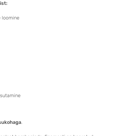
ist:
e loomine
kasutamine
asukohaga
.