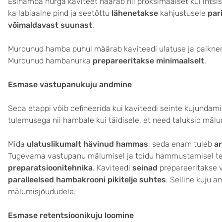
Esihamba nurga kaviteet haarab nii proksimaalset kui ints
ka labiaalne pind ja seetõttu
lähenetakse
kahjustusele
par
võimaldavast suunast
.
Murdunud hamba puhul määrab kaviteedi ulatuse ja paikn
Murdunud hambanurka
prepareeritakse minimaalselt
.
Esmase vastupanukuju andmine
Seda etappi võib defineerida kui kaviteedi seinte kujundamis
tulemusega nii hambale kui täidisele, et need taluksid mäl
Mida
ulatuslikumalt hävinud hammas
, seda enam tuleb
a
Tugevama vastupanu mälumisel ja toidu hammustamisel te
preparatsioonitehnika
. Kaviteedi
seinad
prepareeritakse 
paralleelsed hambakrooni pikitelje suhtes
. Selline kuju
mälumisjõududele.
Esmase retentsioonikuju loomine