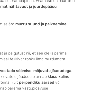
isaalset hambapinda. Enamasti on haaratud
imat nähtavust ja juurdepääsu
emise ära
murru suund ja paiknemine
.
t ja paigutust nii, et see oleks parima
umisel tekkivat rõhku ilma murdumata.
rvestada söömisel mõjuvate jõududega
.
kkivatele jõududele annab
klassikaline
võimalikult
perpendikulaarsed
või
 annab parema vastupidavuse