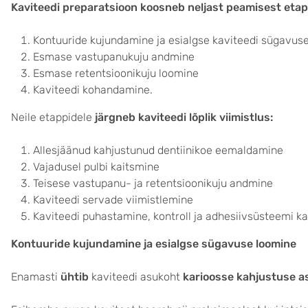
Kaviteedi preparatsioon koosneb neljast peamisest etap
Kontuuride kujundamine ja esialgse kaviteedi sügavus
Esmase vastupanukuju andmine
Esmase retentsioonikuju loomine
Kaviteedi kohandamine.
Neile etappidele
järgneb kaviteedi
lõplik
viimistlus:
Allesjäänud kahjustunud dentiinikoe eemaldamine
Vajadusel pulbi kaitsmine
Teisese vastupanu- ja retentsioonikuju andmine
Kaviteedi servade viimistlemine
Kaviteedi puhastamine, kontroll ja adhesiivsüsteemi 
Kontuuride kujundamine ja esialgse sügavuse loomine
Enamasti
ühtib
kaviteedi asukoht
karioosse kahjustuse 