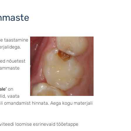
ammaste
ne taastamine
rjalidega.
sed nõuetest
 hammaste
ale’
on
lid, vaata
ali omandamist hinnata. Aega kogu materjali
aviteedi loomise esrinevaid tööetappe