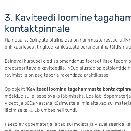
3. Kaviteedi loomine tagah
kontaktpinnale
Hambaarstiõpingute oluline osa on hammaste restauratiiv
ehk kaariesest tingitud kahjustuste parandamine täidismate
Eelneval kursusel oled sa omandanud teoreetilised teadmi
prepareeritavale kaviteedile. Nüüd alustad sa patsientide
ravimist ja on aeg teooria rakendada praktikasse.
Õpiobjekt
‘Kaviteedi loomine tagahammaste kontaktpinn
mõeldud sulle iseseisvaks läbimiseks. Loe läbi õppematerja
videot ja püüa vastata küsimustele, mis aitavad sul materj
läbimiseks kulub umbes neli tundi.
Käesolev õppematerjal aitab sul mõista ja visualiseerida k