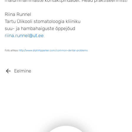
mälumihammaste kontaktpindadel. Head praktiseerimist!
Riina Runnel
Tartu Ülikooli stomatoloogia kliiniku
suu- ja hambahaiguste õppejõud
riina.runnel@ut.ee
Foto allikas:
http://www.drphillipparker.com/common-dental-problems
Eelmine