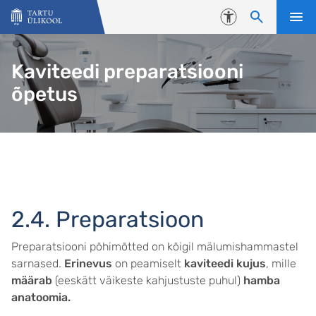
Liigu edasi põhisisu juurde
Juurdepääsetavus
Kaviteedi preparatsiooni
õpetus
2.4. Preparatsioon
Preparatsiooni põhimõtted on kõigil mälumishammastel
sarnased.
Erinevus
on peamiselt
kaviteedi kujus
, mille
määrab
(eeskätt väikeste kahjustuste puhul)
hamba
anatoomia.