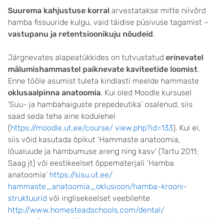
Suurema kahjustuse korral
arvestatakse mitte niivõrd
hamba fissuuride kulgu, vaid täidise püsivuse tagamist –
vastupanu ja retentsioonikuju nõudeid
.
Järgnevates alapeatükkides on tutvustatud
erinevatel
mälumishammastel paiknevate kaviteetide loomist
.
Enne tööle asumist tuleta kindlasti meelde hammaste
oklusaalpinna anatoomia
. Kui oled Moodle kursusel
’Suu- ja hambahaiguste prepedeutika’ osalenud, siis
saad seda teha aine kodulehel
(
https://moodle.ut.ee/course/ view.php?id=133
). Kui ei,
siis võid kasutada õpikut ‘Hammaste anatoomia,
lõualuude ja hambumuse areng ning kasv’ (Tartu 2011;
Saag jt) või eestikeelset õppematerjali ‘Hamba
anatoomia’
https://sisu.ut.ee/
hammaste_anatoomia_oklusioon/hamba-krooni-
struktuurid
või inglisekeelset veebilehte
http://www.homesteadschools.com/dental/