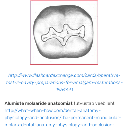
http://www.flashcardexchange.com/cards/operative-
test-2-cavity-preparations-for-amalgam-restorations-
1554641
Alumiste molaaride anatoomiat
tutvustab veebileht
http://what-when-how.com/dental-anatomy-
physiology-and-occlusion/the-permanent-mandibular-
molars-dental-anatomy-physiology-and-occlusion-