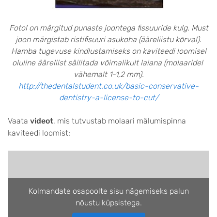
Fotol on märgitud punaste joontega fissuuride kulg. Must
joon märgistab ristifisuuri asukoha (ääreliistu kõrval).
Hamba tugevuse kindlustamiseks on kaviteedi loomisel
oluline ääreliist säilitada võimalikult laiana (molaaridel
vähemalt 1-1,2 mm).
http://thedentalstudent.co.uk/basic-conservative-
dentistry-a-license-to-cut/
Vaata
videot
, mis tutvustab molaari mälumispinna
kaviteedi loomist:
Kolmandate osapoolte sisu nägemiseks palun
nõustu küpsistega.