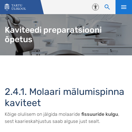
Liigu edasi põhisisu juurde
Juurdepääsetavus
Kaviteedi preparatsiooni
õpetus
2.4.1. Molaari mälumispinna
kaviteet
Kõige olulisem on jälgida molaaride
fissuuride kulgu
,
sest kaarieskahjustus saab alguse just sealt.