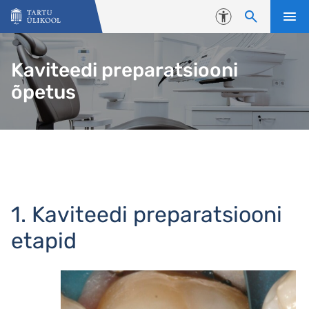
Liigu edasi põhisisu juurde
Juurdepääsetavus
Kaviteedi preparatsiooni
õpetus
1. Kaviteedi preparatsiooni
etapid