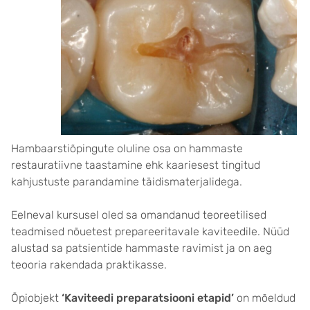
Hambaarstiõpingute oluline osa on hammaste
restauratiivne taastamine ehk kaariesest tingitud
kahjustuste parandamine täidismaterjalidega.
Eelneval kursusel oled sa omandanud teoreetilised
teadmised nõuetest prepareeritavale kaviteedile. Nüüd
alustad sa patsientide hammaste ravimist ja on aeg
teooria rakendada praktikasse.
Õpiobjekt
‘Kaviteedi preparatsiooni etapid’
on mõeldud