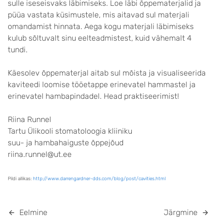
sulle iseseisvaks läbimiseks. Loe läbi õppematerjalid ja
püüa vastata küsimustele, mis aitavad sul materjali
omandamist hinnata. Aega kogu materjali läbimiseks
kulub sõltuvalt sinu eelteadmistest, kuid vähemalt 4
tundi.
Käesolev õppematerjal aitab sul mõista ja visualiseerida
kaviteedi loomise tööetappe erinevatel hammastel ja
erinevatel hambapindadel. Head praktiseerimist!
Riina Runnel
Tartu Ülikooli stomatoloogia kliiniku
suu- ja hambahaiguste õppejõud
riina.runnel@ut.ee
Pildi allikas:
http://www.darrengardner-dds.com/blog/post/cavities.html
Eelmine
Järgmine