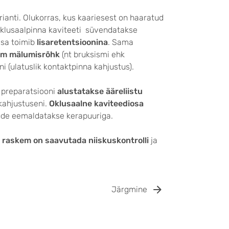
ianti. Olukorras, kus kaariesest on haaratud
klusaalpinna kaviteeti süvendatakse
osa toimib
lisaretentsioonina
. Sama
m mälumisrõhk
(nt bruksismi ehk
i (ulatuslik kontaktpinna kahjustus).
 preparatsiooni
alustatakse ääreliistu
 kahjustuseni.
Oklusaalne kaviteediosa
ude eemaldatakse kerapuuriga.
a
raskem on saavutada niiskuskontrolli
ja
Järgmine