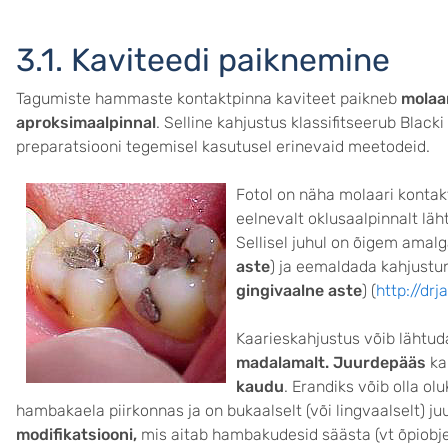
3.1. Kaviteedi paiknemine
Tagumiste hammaste kontaktpinna kaviteet paikneb
molaar
aproksimaalpinnal
. Selline kahjustus klassifitseerub Blacki
preparatsiooni tegemisel kasutusel erinevaid meetodeid.
Fotol on näha molaari kontakt
eelnevalt oklusaalpinnalt lä
Sellisel juhul on õigem ama
aste
) ja eemaldada kahjust
gingivaalne aste
) (
http://dr
Kaarieskahjustus võib läht
madalamalt.
Juurdepääs
ka
kaudu
. Erandiks võib olla o
hambakaela piirkonnas ja on bukaalselt (või lingvaalselt) j
modifikatsiooni,
mis aitab hambakudesid säästa (vt õpiobj