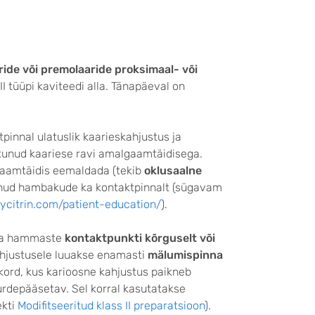
ide või premolaaride proksimaal- või
 II tüüpi kaviteedi alla. Tänapäeval on
pinnal ulatuslik kaarieskahjustus ja
htunud kaariese ravi amalgaamtäidisega.
lgaamtäidis eemaldada (tekib
oklusaalne
unud hambakude ka kontaktpinnalt (sügavam
jaycitrin.com/patient-education/
).
uda hammaste
kontaktpunkti kõrguselt või
hjustusele luuakse enamasti
mälumispinna
lukord, kus karioosne kahjustus paikneb
uurdepääsetav. Sel korral kasutatakse
ekti
Modifitseeritud klass II preparatsioon
).