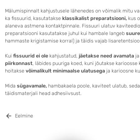
Mälumispinnalt kahjustusele lähenedes on võimalik mitu var
ka fissuurid, kasutatakse
klassikalist preparatsiooni,
kus o
alaneva astmena kontaktpinnale. Fissuuri ulatuv kaviteedi
preparatsiooni kasutatakse juhul kui hambale langeb
suure
hammaste krigistamise korral) ja täidis vajab lisaretentsioon
Kui
fissuurid ei ole
kahjustatud,
jäetakse need avamata
ja
piirkonnast
, läbides puuriga koed, kuni jõutakse karioosse
hoitakse
võimalikult minimaalse ulatusega
ja karioosne k
Mida
sügavamale,
hambakaela poole, kaviteet ulatub, sed
täidismaterjali head adhesiivsust.
Eelmine