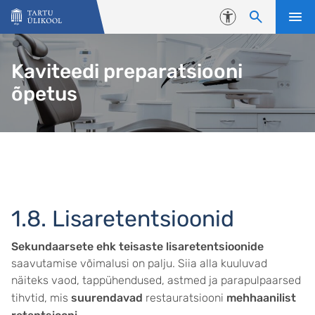
Liigu edasi põhisisu juurde
Juurdepääsetavus
Kaviteedi preparatsiooni
õpetus
1.8. Lisaretentsioonid
Sekundaarsete ehk teisaste lisaretentsioonide
saavutamise võimalusi on palju. Siia alla kuuluvad
näiteks vaod, tappühendused, astmed ja parapulpaarsed
tihvtid, mis
suurendavad
restauratsiooni
mehhaanilist