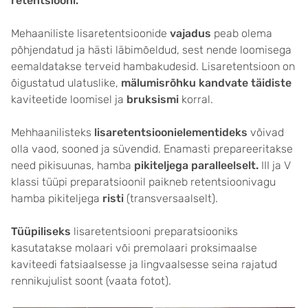
retentsiooni.
Mehaaniliste lisaretentsioonide
vajadus
peab olema
põhjendatud ja hästi läbimõeldud, sest nende loomisega
eemaldatakse terveid hambakudesid. Lisaretentsioon on
õigustatud ulatuslike,
mälumisrõhku kandvate täidiste
kaviteetide loomisel ja
bruksismi
korral.
Mehhaanilisteks
lisaretentsioonielementideks
võivad
olla vaod, sooned ja süvendid. Enamasti prepareeritakse
need pikisuunas, hamba
pikiteljega paralleelselt.
III ja V
klassi tüüpi preparatsioonil paikneb retentsioonivagu
hamba pikiteljega
risti
(transversaalselt).
Tüüpiliseks
lisaretentsiooni preparatsiooniks
kasutatakse molaari või premolaari proksimaalse
kaviteedi fatsiaalsesse ja lingvaalsesse seina rajatud
rennikujulist soont (vaata fotot).