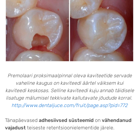
Premolaari proksimaalpinnal oleva kaviteetide servade
vaheline kaugus on kaviteedi äärtel väiksem kui
kaviteedi keskosas. Selline kaviteedi kuju annab täidisele
lisatuge mälumisel tekkivate kallutavate jõudude korral.
http://www.dentaljuce.com/fruit/page.asp?pid=772
Tänapäevased
adhesiivsed süsteemid
on
vähendanud
vajadust
teiseste retentsioonielementide järele.