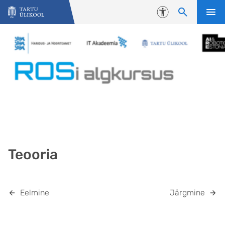
Liigu edasi põhisisu juurde
Juurdepääsetavus
Teooria
Eelmine
Järgmine