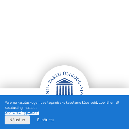
Parema kasutuskogemuse tagamiseks kasutame küpsiseid. Loe lähemalt
Jalus
kasutustingimustest.
Kasutustingimused
Nõustun
Ei nõustu