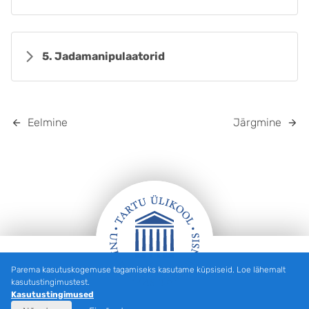
5. Jadamanipulaatorid
Eelmine
Järgmine
Parema kasutuskogemuse tagamiseks kasutame küpsiseid. Loe lähemalt
Jalus
kasutustingimustest.
Kasutustingimused