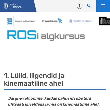
Liigu edasi põhisisu juurde
Juurdepääsetavus
1. Lülid, liigendid ja
kinemaatiline ahel
Järgnevalt õpime, kuidas paljusid roboteid
lihtsasti kirjeldada ja mis on kinemaatiline ahel.