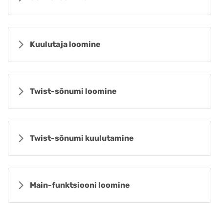
Kuulutaja loomine
Twist-sõnumi loomine
Twist-sõnumi kuulutamine
Main-funktsiooni loomine