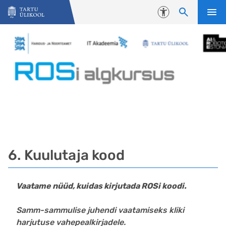
Liigu edasi põhisisu juurde
Juurdepääsetavus
6. Kuulutaja kood
Vaatame nüüd, kuidas kirjutada ROSi koodi.
Samm-sammulise juhendi vaatamiseks kliki
harjutuse vahepealkirjadele.