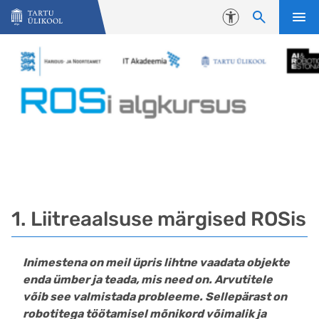
Liigu edasi põhisisu juurde
Juurdepääsetavus
1. Liitreaalsuse märgised ROSis
Inimestena on meil üpris lihtne vaadata objekte
enda ümber ja teada, mis need on. Arvutitele
võib see valmistada probleeme. Sellepärast on
robotitega töötamisel mõnikord võimalik ja