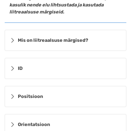
kasulik nende elu lihtsustada ja kasutada
liitreaalsuse märgiseid
.
Mis on liitreaalsuse märgised?
ID
Positsioon
Orientatsioon