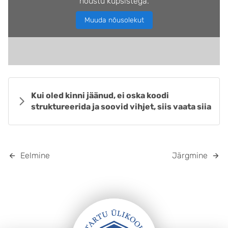
nõustu küpsistega.
Muuda nõusolekut
Kui oled kinni jäänud, ei oska koodi
struktureerida ja soovid vihjet, siis vaata siia
Eelmine
Järgmine