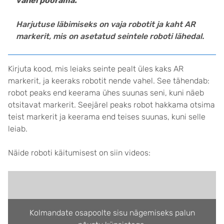
vahel pöörama.
Harjutuse läbimiseks on vaja robotit ja kaht AR
markerit, mis on asetatud seintele roboti lähedal.
Kirjuta kood, mis leiaks seinte pealt üles kaks AR
markerit, ja keeraks robotit nende vahel. See tähendab:
robot peaks end keerama ühes suunas seni, kuni näeb
otsitavat markerit. Seejärel peaks robot hakkama otsima
teist markerit ja keerama end teises suunas, kuni selle
leiab.
Näide roboti käitumisest on siin videos:
Kolmandate osapoolte sisu nägemiseks palun