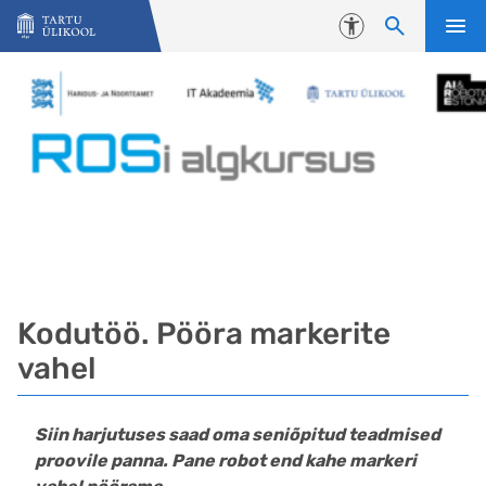
Liigu edasi põhisisu juurde
Juurdepääsetavus
Kodutöö. Pööra markerite
vahel
Siin harjutuses saad oma seniõpitud teadmised
proovile panna. Pane robot end kahe markeri