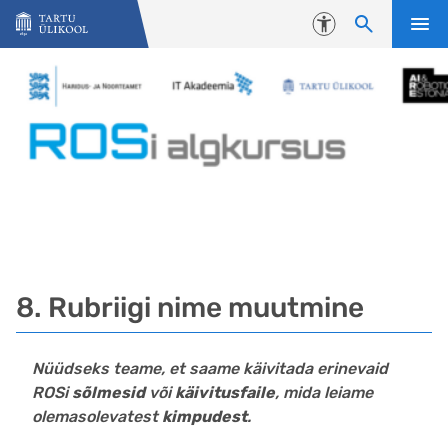
Liigu edasi põhisisu juurde
Juurdepääsetavus
8. Rubriigi nime muutmine
Nüüdseks teame, et saame käivitada erinevaid
ROSi
sõlmesid
või
käivitusfaile
, mida leiame
olemasolevatest
kimpudest
.