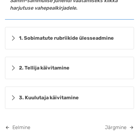
Samm-sammulise juhendi vaatamiseks klikka
harjutuse vahepealkirjadele.
1. Sobimatute rubriikide ülesseadmine
2. Tellija käivitamine
3. Kuulutaja käivitamine
Eelmine
Järgmine