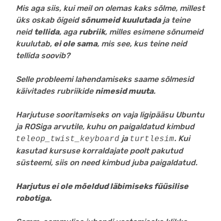
Mis aga siis, kui meil on olemas kaks sõlme, millest
üks oskab õigeid
sõnumeid
kuulutada
ja teine
neid
tellida
, aga
rubriik
, milles esimene sõnumeid
kuulutab,
ei ole sama
, mis see, kus teine neid
tellida soovib?
Selle probleemi lahendamiseks saame sõlmesid
käivitades rubriikide
nimesid muuta
.
Harjutuse sooritamiseks on vaja ligipääsu Ubuntu
ja ROSiga arvutile, kuhu on paigaldatud kimbud
ja
. Kui
teleop_twist_keyboard
turtlesim
kasutad kursuse korraldajate poolt pakutud
süsteemi, siis on need kimbud juba paigaldatud.
Harjutus ei ole mõeldud läbimiseks füüsilise
robotiga.