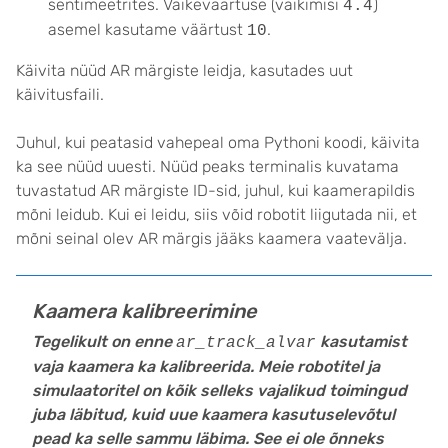
sentimeetrites. Vaikeväärtuse (vaikimisi
)
4.4
asemel kasutame väärtust
.
10
Käivita nüüd AR märgiste leidja, kasutades uut
käivitusfaili.
Juhul, kui peatasid vahepeal oma Pythoni koodi, käivita
ka see nüüd uuesti. Nüüd peaks terminalis kuvatama
tuvastatud AR märgiste ID-sid, juhul, kui kaamerapildis
mõni leidub. Kui ei leidu, siis võid robotit liigutada nii, et
mõni seinal olev AR märgis jääks kaamera vaatevälja.
Kaamera kalibreerimine
Tegelikult on enne
kasutamist
ar_track_alvar
vaja kaamera ka kalibreerida. Meie robotitel ja
simulaatoritel on kõik selleks vajalikud toimingud
juba läbitud, kuid uue kaamera kasutuselevõtul
pead ka selle sammu läbima. See ei ole õnneks