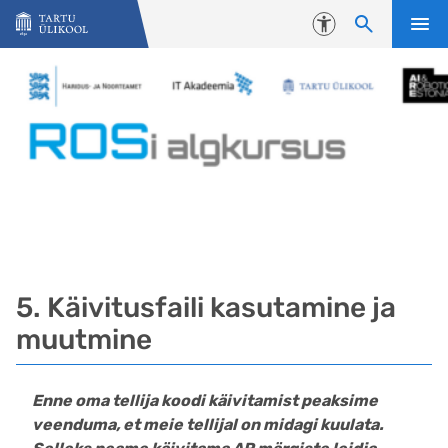
Liigu edasi põhisisu juurde
Juurdepääsetavus
5. Käivitusfaili kasutamine ja
muutmine
Enne oma tellija koodi käivitamist peaksime
veenduma, et meie tellijal on midagi kuulata.