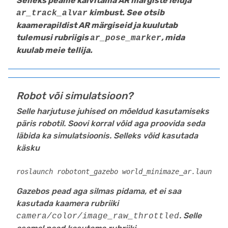
Selleks peame käivitama AR märgiste leidja
kimbust. See otsib
ar_track_alvar
kaamerapildist AR märgiseid ja kuulutab
tulemusi rubriigis
, mida
ar_pose_marker
kuulab meie tellija.
Robot või simulatsioon?
Selle harjutuse juhised on mõeldud kasutamiseks
päris robotil. Soovi korral võid aga proovida seda
läbida ka simulatsioonis. Selleks võid kasutada
käsku
roslaunch robotont_gazebo world_minimaze_ar.launch
Gazebos pead aga silmas pidama, et ei saa
kasutada kaamera rubriiki
. Selle
camera/color/image_raw_throttled