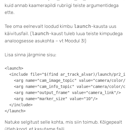
kuid annab kaamerapildi rubriigi teiste argumentidega
ette.
Tee oma eelnevalt loodud kimbu
-kausta uus
launch
käivitusfail. (
-kaust tuleb luua teiste kimpudega
launch
analoogsesse asukohta – vt Moodul 3!)
Lisa sinna järgmine sisu:
<launch>

  <include file="$(find ar_track_alvar)/launch/pr2_ind
    <arg name="cam_image_topic" value="camera/color/im
    <arg name="cam_info_topic" value="camera/color/cam
    <arg name="output_frame" value="camera_link"/>

    <arg name="marker_size" value="10"/>

  </include>

</launch>
Natuke selgitust selle kohta, mis siin toimub. Kõigepealt
ütleb kood, et kasutame faili