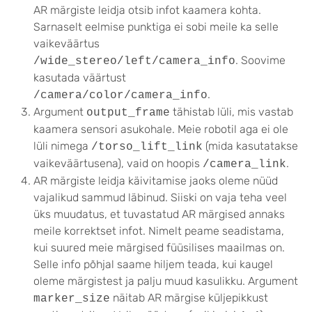
AR märgiste leidja otsib infot kaamera kohta.
Sarnaselt eelmise punktiga ei sobi meile ka selle
vaikeväärtus
. Soovime
/wide_stereo/left/camera_info
kasutada väärtust
.
/camera/color/camera_info
Argument
tähistab lüli, mis vastab
output_frame
kaamera sensori asukohale. Meie robotil aga ei ole
lüli nimega
(mida kasutatakse
/torso_lift_link
vaikeväärtusena), vaid on hoopis
.
/camera_link
AR märgiste leidja käivitamise jaoks oleme nüüd
vajalikud sammud läbinud. Siiski on vaja teha veel
üks muudatus, et tuvastatud AR märgised annaks
meile korrektset infot. Nimelt peame seadistama,
kui suured meie märgised füüsilises maailmas on.
Selle info põhjal saame hiljem teada, kui kaugel
oleme märgistest ja palju muud kasulikku.
A
rgument
näitab AR märgise küljepikkust
marker_size