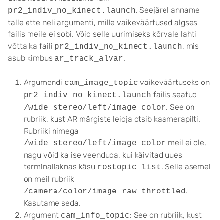
. Seejärel anname
pr2_indiv_no_kinect.launch
talle ette neli argumenti, mille vaikeväärtused algses
failis meile ei sobi. Võid selle uurimiseks kõrvale lahti
võtta ka faili
, mis
pr2_indiv_no_kinect.launch
asub kimbus
.
ar_track_alvar
Argumendi
vaikeväärtuseks on
cam_image_topic
failis seatud
pr2_indiv_no_kinect.launch
. See on
/wide_stereo/left/image_color
rubriik, kust AR märgiste leidja otsib kaamerapilti.
Rubriiki nimega
meil ei ole,
/wide_stereo/left/image_color
nagu võid ka ise veenduda, kui käivitad uues
terminaliaknas käsu
. Selle asemel
rostopic list
on meil rubriik
.
/camera/color/image_raw_throttled
Kasutame seda.
Argument
: See on rubriik, kust
cam_info_topic