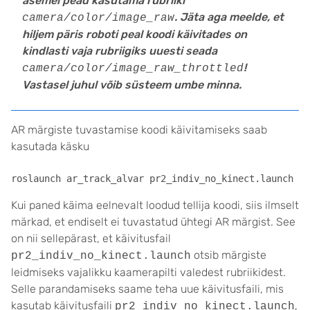
asemel pead kasutama rubriiki
. Jäta aga meelde, et
camera/color/image_raw
hiljem päris roboti peal koodi käivitades on
kindlasti vaja rubriigiks uuesti seada
!
camera/color/image_raw_throttled
Vastasel juhul võib süsteem umbe minna.
AR märgiste tuvastamise koodi käivitamiseks saab
kasutada käsku
roslaunch ar_track_alvar pr2_indiv_no_kinect.launch
Kui paned käima eelnevalt loodud tellija koodi, siis ilmselt
märkad, et endiselt ei tuvastatud ühtegi AR märgist. See
on nii sellepärast, et käivitusfail
otsib märgiste
pr2_indiv_no_kinect.launch
leidmiseks vajalikku kaamerapilti valedest rubriikidest.
Selle parandamiseks saame teha uue käivitusfaili, mis
kasutab käivitusfaili
,
pr2_indiv_no_kinect.launch