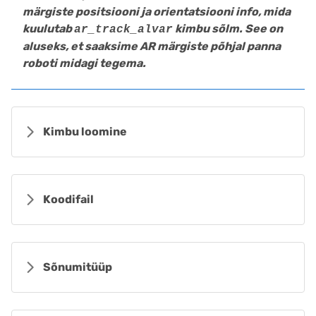
märgiste positsiooni ja orientatsiooni info, mida
kuulutab
kimbu sõlm. See on
ar_track_alvar
aluseks, et saaksime AR märgiste põhjal panna
roboti midagi tegema.
Kimbu loomine
Koodifail
Sõnumitüüp