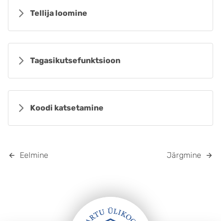
Tellija loomine
Tagasikutsefunktsioon
Koodi katsetamine
Eelmine
Järgmine