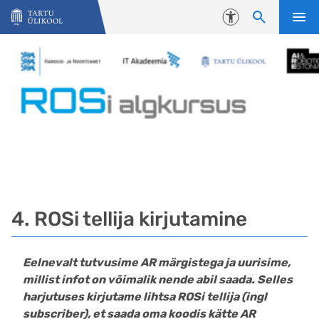
Liigu edasi põhisisu juurde
Juurdepääsetavus
4. ROSi tellija kirjutamine
Eelnevalt tutvusime AR märgistega ja uurisime,
millist infot on võimalik nende abil saada. Selles
harjutuses kirjutame lihtsa ROSi tellija (ingl
subscriber
), et saada oma koodis kätte AR