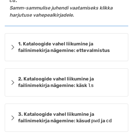
.
cd
Samm-sammulise juhendi vaatamiseks klikka
harjutuse vahepealkirjadele.
1. Kataloogide vahel liikumine ja
failinimekirja nägemine: ettevalmistus
2. Kataloogide vahel liikumine ja
failinimekirja nägemine: käsk
ls
3. Kataloogide vahel liikumine ja
failinimekirja nägemine: käsud
ja
pwd
cd