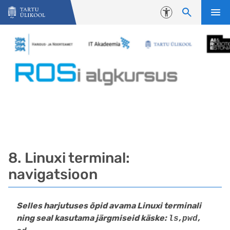
Liigu edasi põhisisu juurde
Juurdepääsetavus
8. Linuxi terminal:
navigatsioon
Selles harjutuses õpid avama Linuxi terminali
ning seal kasutama järgmiseid käske:
,
,
ls
pwd