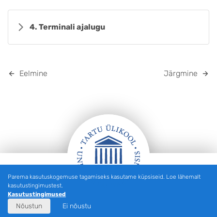
4. Terminali ajalugu
Eelmine
Järgmine
Parema kasutuskogemuse tagamiseks kasutame küpsiseid. Loe lähemalt
Jalus
kasutustingimustest.
Kasutustingimused
Nõustun
Ei nõustu