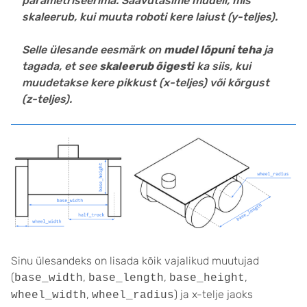
parametriseerima. Saavutasime mudeli, mis
skaleerub, kui muuta roboti kere laiust (y-teljes).
Selle ülesande eesmärk on
mudel lõpuni teha
ja
tagada, et see
skaleerub õigesti
ka siis, kui
muudetakse kere pikkust (x-teljes) või kõrgust
(z-teljes).
Sinu ülesandeks on lisada kõik vajalikud muutujad
(
,
,
,
base_width
base_length
base_height
,
) ja x-telje jaoks
wheel_width
wheel_radius