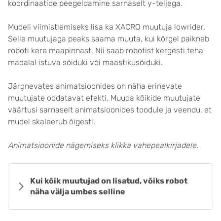
koordinaatide peegeldamine sarnaselt y-teljega.
Mudeli viimistlemiseks lisa ka XACRO muutuja
lowrider
.
Selle muutujaga peaks saama muuta, kui kõrgel paikneb
roboti kere maapinnast. Nii saab robotist kergesti teha
madalal istuva sõiduki või maastikusõiduki.
Järgnevates animatsioonides on näha erinevate
muutujate oodatavat efekti. Muuda kõikide muutujate
väärtusi sarnaselt animatsioonides toodule ja veendu, et
mudel skaleerub õigesti.
Animatsioonide nägemiseks klikka vahepealkirjadele.
Kui kõik muutujad on lisatud, võiks robot
näha välja umbes selline