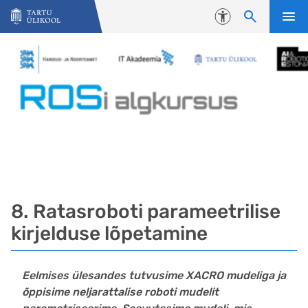
Liigu edasi põhisisu juurde
Juurdepääsetavus
8. Ratasroboti parameetrilise
kirjelduse lõpetamine
Eelmises ülesandes tutvusime XACRO mudeliga ja
õppisime neljarattalise roboti mudelit