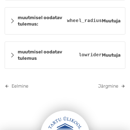
muutmisel oodatav
Muutuja
wheel_radius
tulemus:
muutmisel oodatav
Muutuja
lowrider
tulemus
Eelmine
Järgmine