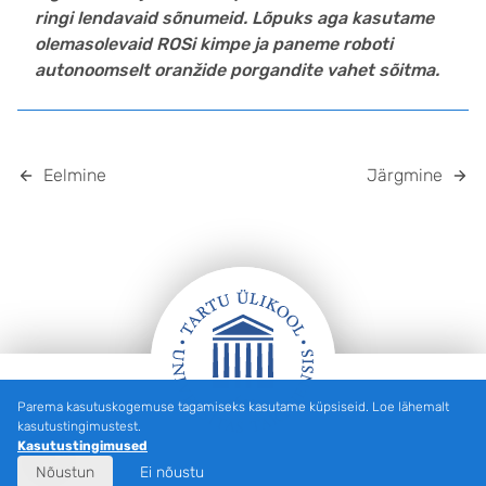
ringi lendavaid sõnumeid. Lõpuks aga kasutame
olemasolevaid ROSi kimpe ja paneme roboti
autonoomselt oranžide porgandite vahet sõitma.
Eelmine
Järgmine
Parema kasutuskogemuse tagamiseks kasutame küpsiseid. Loe lähemalt
Jalus
kasutustingimustest.
Kasutustingimused
Nõustun
Ei nõustu