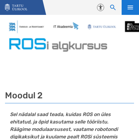
Liigu edasi põhisisu juurde
Juurdepääsetavus
Moodul 2
Sel nädalal saad teada, kuidas ROS on üles
ehitatud, ja õpid kasutama selle tööriistu.
Räägime modulaarsusest, vaatame robotondi
digikaksikut ja kuulame pealt ROSi süsteemis