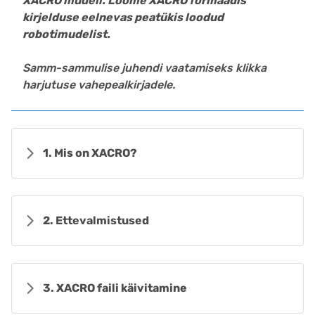
XACRO mudeli. Loome XACRO formaadis
kirjelduse eelnevas peatükis loodud
robotimudelist.
Samm-sammulise juhendi vaatamiseks klikka
harjutuse vahepealkirjadele.
1. Mis on XACRO?
2. Ettevalmistused
3. XACRO faili käivitamine