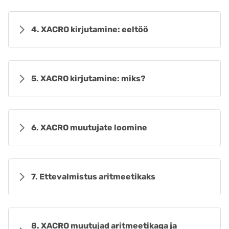
4. XACRO kirjutamine: eeltöö
5. XACRO kirjutamine: miks?
6. XACRO muutujate loomine
7. Ettevalmistus aritmeetikaks
8. XACRO muutujad aritmeetikaga ja