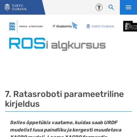
Liigu edasi põhisisu juurde
Juurdepääsetavus
7. Ratasroboti parameetriline
kirjeldus
Selles õppetükis vaatame, kuidas saab URDF
mudelist luua paindliku ja kergesti muudetava