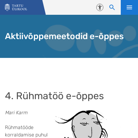
Liigu edasi põhisisu juurde
Juurdepääsetavus
Aktiivõppemeetodid e-õppes
4. Rühmatöö e-õppes
Mari Karm
Rühmatööde
korraldamise puhul