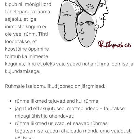
kipub nii mõnigi kord
tähelepanuta jääma
asjaolu, et iga
inimeste kogum ei
ole veel rühm. Tihti
loodetakse, et
koostöine õppimine
toimub ka inimeste
kogumis, ilma et oleks vaja vaeva näha rühma loomise ja
kujundamisega.
Rühmale iseloomulikud jooned on järgmised:
rühma liikmed tajuvad end kui rühma;
jagatud ettekujutused, mõtted, ideed – tajutakse
midagi ühist ja ühendavat;
rühma liikmed usuvad, et saavad rühmas
tegutsemise kaudu rahuldada mõnda oma vajadust
või huvi;