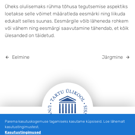
Üheks olulisemaks rühma tõhusa tegutsemise aspektiks
loetakse selle võimet määratleda eesmärki ning liikuda
edukalt selles suunas. Eesmärgile võib läheneda rohkem
või vähem ning eesmärgi saavutamine tähendab, et kõik
ülesanded on täidetud.
Eelmine
Järgmine
Parema kasutuskogemuse tagamiseks kasutame küpsiseid. Loe lähemalt
Jalus
kasutustingimustest.
Kasutustingimused