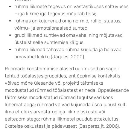
rühma liikmete tegevus on vastastikuses sõltuvuses
– iga liikme iga tegevus mõjutab teisi;
rühmas on kujunenud oma normid, rollid, staatus,
võimu- ja emotsionaalsed suhted;
grupi liikmed suhtlevad omavahel ning mõjutavad
üksteist selle suhtlemise käigus.
rühma liikmed tahavad rühma kuuluda ja hoiavad
omavahel kokku (Jaques, 2000).
Rühmade koostoimimise alased uurimused on sageli
tehtud tööalastes gruppides, ent õppimise kontekstis
võivad mõne ülesande või projekti täitmiseks
moodustatud rühmad tööalastest erineda. Õppeülesande
täitmiseks moodustatud rühmad tegutsevad koos
lühemat aega; rühmad võivad kujuneda üsna juhuslikult,
ilma et oleks arvestatud iga liikme oskuste või
eelteadmistega; rühma liikmetel puudub ettekujutus
üksteise oskustest ja pädevusest (Caspersz jt, 2006).