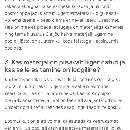
rakenduskõrghariduse esimese kursuse ja ülikooli
doktoriõppe jaoks antud lugemismaterjal – olgu eesti-
või emakeelne – peab olema erineval keerukusastmel.
Hea on meeles pidada, et lugeja on materjaliga kahekesi
ning tema kiusatus üle jõu käiva materjali lugemine
pooleli jätta, on suurem kui koos teistega klassiruumis
õppides.
3. Kas materjal on piisavalt liigendatud ja
kas selle esitamine on loogiline?
Kui loetavas tekstis või tekstide järjestuses on “loogika
müra”, muutub teksti lugemine ja selle mõistmine
keerukaks. Hea on ka läbi mõelda, kas kõik õppijad
loevad sama materjali või on teemad ära jaotatud nii, et
ühiselt õpitut reflekteerides saab kogu teadmine kokku.
Loomulikult on alati võimalik kasutada ka keerukamat
varianti, kus õppijad otsivad loetava materjali ise kokku.