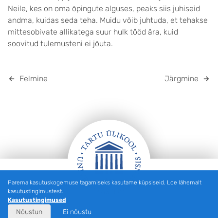
Neile, kes on oma õpingute alguses, peaks siis juhiseid
andma, kuidas seda teha. Muidu võib juhtuda, et tehakse
mittesobivate allikatega suur hulk tööd ära, kuid
soovitud tulemusteni ei jõuta.
Eelmine
Järgmine
Parema kasutuskogemuse tagamiseks kasutame küpsiseid. Loe lähemalt
Jalus
kasutustingimustest.
Kasutustingimused
Nõustun
Ei nõustu