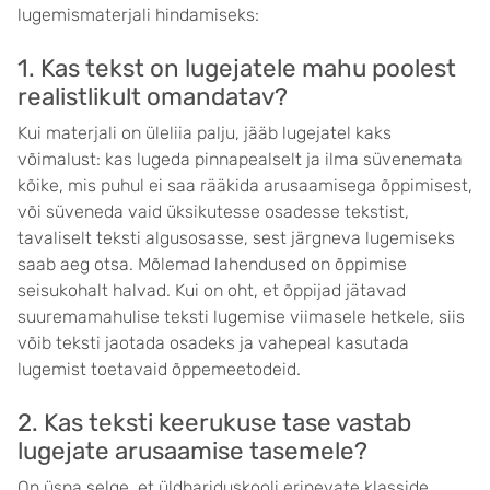
lugemismaterjali hindamiseks:
1. Kas tekst on lugejatele mahu poolest
realistlikult omandatav?
Kui materjali on üleliia palju, jääb lugejatel kaks
võimalust: kas lugeda pinnapealselt ja ilma süvenemata
kõike, mis puhul ei saa rääkida arusaamisega õppimisest,
või süveneda vaid üksikutesse osadesse tekstist,
tavaliselt teksti algusosasse, sest järgneva lugemiseks
saab aeg otsa. Mõlemad lahendused on õppimise
seisukohalt halvad. Kui on oht, et õppijad jätavad
suuremamahulise teksti lugemise viimasele hetkele, siis
võib teksti jaotada osadeks ja vahepeal kasutada
lugemist toetavaid õppemeetodeid.
2. Kas teksti keerukuse tase vastab
lugejate arusaamise tasemele?
On üsna selge, et üldhariduskooli erinevate klasside,