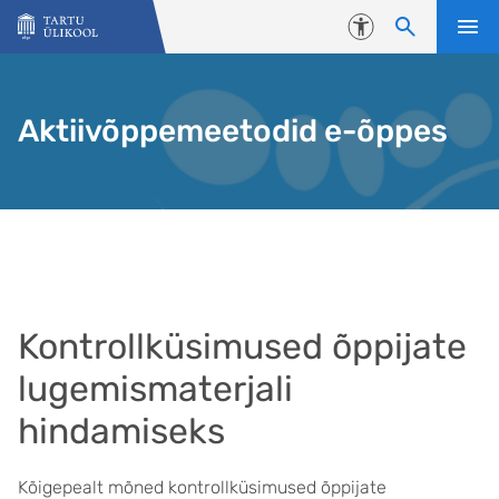
Liigu edasi põhisisu juurde
Juurdepääsetavus
Aktiivõppemeetodid e-õppes
Kontrollküsimused õppijate
lugemismaterjali
hindamiseks
Kõigepealt mõned kontrollküsimused õppijate