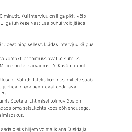
inutit. Kui intervjuu on liiga pikk, võib
 Liiga lühikese vestluse puhul võib jääda
rkidest ning sellest, kuidas intervjuu käigus
a kontakt, et toimuks avatud suhtlus.
illine on teie arvamus …?, Kuvõrd rahul
usele. Vältida tuleks küsimusi millele saab
ad juhtida intervjueeritavat oodatava
…?).
uumis õpetaja juhtimisel toimuv õpe on
jendada oma seisukohta koos põhjendusega.
üsimisoskus.
 seda oleks hiljem võimalik analüüsida ja