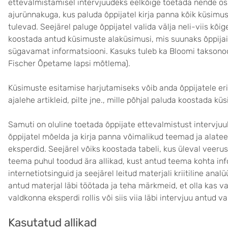
ettevalmistamisel intervjuudeks eelkõige toetada nende os
ajurünnakuga, kus paluda õppijatel kirja panna kõik küsim
tulevad. Seejärel paluge õppijatel valida välja neli-viis kõ
koostada antud küsimuste alaküsimusi, mis suunaks õppijai
sügavamat informatsiooni. Kasuks tuleb ka Bloomi takson
Fischer Õpetame lapsi mõtlema).
Küsimuste esitamise harjutamiseks võib anda õppijatele erin
ajalehe artikleid, pilte jne., mille põhjal paluda koostada k
Samuti on oluline toetada õppijate ettevalmistust intervjuu
õppijatel mõelda ja kirja panna võimalikud teemad ja alate
eksperdid. Seejärel võiks koostada tabeli, kus üleval veeru
teema puhul toodud ära allikad, kust antud teema kohta infot
internetiotsinguid ja seejärel leitud materjali kriitiline anal
antud materjal läbi töötada ja teha märkmeid, et olla kas 
valdkonna eksperdi rollis või siis viia läbi intervjuu antud 
Kasutatud allikad