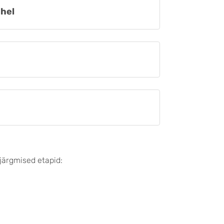
ahel
 järgmised etapid: