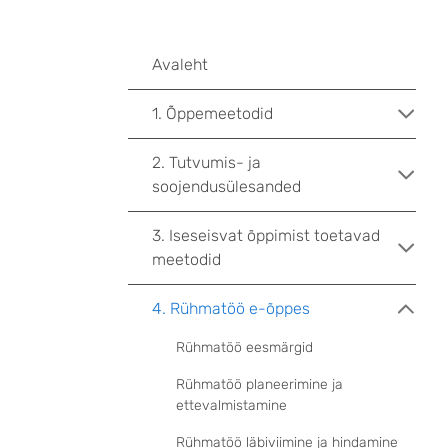
Avaleht
1. Õppemeetodid
2. Tutvumis- ja
soojendusülesanded
3. Iseseisvat õppimist toetavad
meetodid
4. Rühmatöö e-õppes
Rühmatöö eesmärgid
Rühmatöö planeerimine ja
ettevalmistamine
Rühmatöö läbiviimine ja hindamine