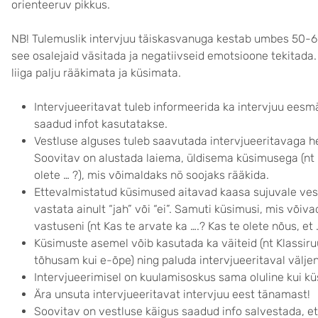
orienteeruv pikkus.
NB! Tulemuslik intervjuu täiskasvanuga kestab umbes 50-60 m
see osalejaid väsitada ja negatiivseid emotsioone tekitada.
liiga palju rääkimata ja küsimata.
Intervjueeritavat tuleb informeerida ka intervjuu eesmä
saadud infot kasutatakse.
Vestluse alguses tuleb saavutada intervjueeritavaga he
Soovitav on alustada laiema, üldisema küsimusega (nt M
olete … ?), mis võimaldaks nö soojaks rääkida.
Ettevalmistatud küsimused aitavad kaasa sujuvale vestl
vastata ainult “jah” või “ei”. Samuti küsimusi, mis võiv
vastuseni (nt Kas te arvate ka ….? Kas te olete nõus, et 
Küsimuste asemel võib kasutada ka väiteid (nt Klassir
tõhusam kui e-õpe) ning paluda intervjueeritaval väl
Intervjueerimisel on kuulamisoskus sama oluline kui k
Ära unsuta intervjueeritavat intervjuu eest tänamast!
Soovitav on vestluse käigus saadud info salvestada, et