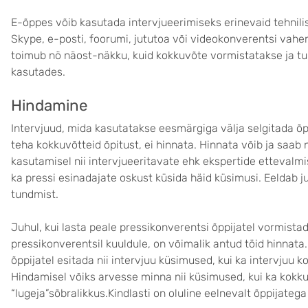
E-õppes võib kasutada intervjueerimiseks erinevaid tehnilis
Skype, e-posti, foorumi, jututoa või videokonverentsi vahen
toimub nö näost-näkku, kuid kokkuvõte vormistatakse ja t
kasutades.
Hindamine
Intervjuud, mida kasutatakse eesmärgiga välja selgitada 
teha kokkuvõtteid õpitust, ei hinnata. Hinnata võib ja saab
kasutamisel nii intervjueeritavate ehk ekspertide ettevalmi
ka pressi esinadajate oskust küsida häid küsimusi. Eeldab 
tundmist.
Juhul, kui lasta peale pressikonverentsi õppijatel vormist
pressikonverentsil kuuldule, on võimalik antud töid hinnata.
õppijatel esitada nii intervjuu küsimused, kui ka intervjuu k
Hindamisel võiks arvesse minna nii küsimused, kui ka kokkuv
“lugeja”sõbralikkus.Kindlasti on oluline eelnevalt õppijateg