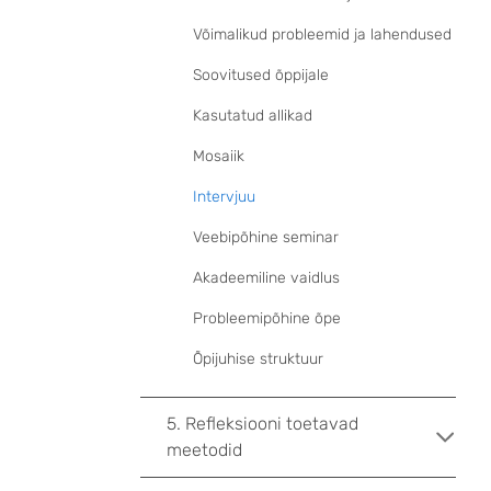
Võimalikud probleemid ja lahendused
Soovitused õppijale
Kasutatud allikad
Mosaiik
Intervjuu
Veebipõhine seminar
Akadeemiline vaidlus
Probleemipõhine õpe
Õpijuhise struktuur
5. Refleksiooni toetavad
meetodid