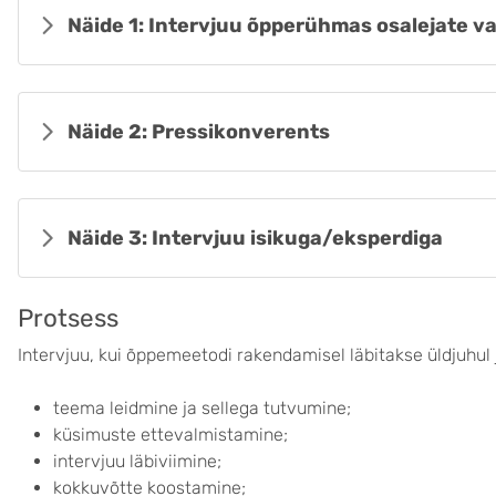
Näide 1: Intervjuu õpperühmas osalejate v
Näide 2: Pressikonverents
Näide 3: Intervjuu isikuga/eksperdiga
Protsess
Intervjuu, kui õppemeetodi rakendamisel läbitakse üldjuhul
teema leidmine ja sellega tutvumine;
küsimuste ettevalmistamine;
intervjuu läbiviimine;
kokkuvõtte koostamine;