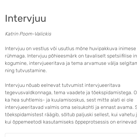
Intervjuu
Katrin Poom-Valickis
Intervjuu on vestlus või usutlus mõne huvipakkuva inimese 
rühmaga. Intervjuu põhieesmärk on tavaliselt spetsiifilise i
kogumine, intervjueeritava ja tema arvamuse välja selgita
ning tutvustamine.
Intervjuu nõuab eelnevat tutvumist intervjueeritava
tegevusvaldkonnaga, tema vaadete ja tõekspidamistega. Ol
ka hea suhtlemis- ja kuulamisoskus, sest mitte alati ei ole
intervjueeritavad valmis oma seisukohti ja ennast avama. S
tõekspidamistest räägib, sõltub paljuski sellest, kui vahetu j
kui õppemeetodi kasutamiseks õppeprotsessis on erinevad