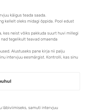
ervjuu käigus teada saada.
g kellelt oleks midagi õppida. Pool edust
a, kes neist võiks pakkuda suurt huvi millegi
he nad tegelikult teavad omaenda
sed. Alustuseks pane kirja nii palju
sinu intervjuu eesmärgist. Kontrolli, kas sinu
puhul
u läbiviimiseks, samuti intervjuu