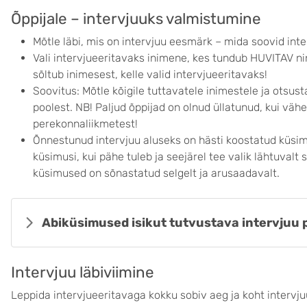
Õppijale – intervjuuks valmistumine
Mõtle läbi, mis on intervjuu eesmärk – mida soovid int
Vali intervjueeritavaks inimene, kes tundub HUVITAV nin
sõltub inimesest, kelle valid intervjueeritavaks!
Soovitus: Mõtle kõigile tuttavatele inimestele ja otsust
poolest. NB! Paljud õppijad on olnud üllatunud, kui vä
perekonnaliikmetest!
Õnnestunud intervjuu aluseks on hästi koostatud küsimu
küsimusi, kui pähe tuleb ja seejärel tee valik lähtuvalt 
küsimused on sõnastatud selgelt ja arusaadavalt.
Abiküsimused isikut tutvustava intervjuu 
Intervjuu läbiviimine
Leppida intervjueeritavaga kokku sobiv aeg ja koht intervju