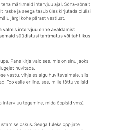
eks teha märkmeid intervjuu ajal. Sõna-sõnalt
lt raske ja seega tasub üles kirjutada olulisi
mälu järgi kohe pärast vestlust.
da valmis intervjuu enne avaldamist
lisemaid süüdistusi tahtmatus või tahtlikus
a. Pane kirja vaid see, mis on sinu jaoks
 lugejat huvitada.
se vastu, vihja esialgu huvitavaimale, siis
. Too esile eriline, see, mille tõttu valisid
ga intervjuu tegemine, mida õppisid vms).
ustamise oskus. Seega tuleks õppijate