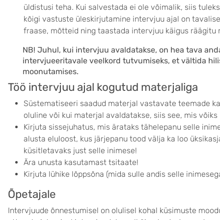
üldistusi teha. Kui salvestada ei ole võimalik, siis tul
kõigi vastuste üleskirjutamine intervjuu ajal on tavalise
fraase, mõtteid ning taastada intervjuu käigus räägitu 
NB! Juhul, kui intervjuu avaldatakse, on hea tava an
intervjueeritavale veelkord tutvumiseks, et vältida hi
moonutamises.
Töö intervjuu ajal kogutud materjaliga
Süstematiseeri saadud materjal vastavate teemade kaup
oluline või kui materjal avaldatakse, siis see, mis võiks
Kirjuta sissejuhatus, mis ärataks tähelepanu selle inime
alusta eluloost, kus järjepanu tood välja ka loo üksikasjad
küsitletavaks just selle inimese!
Ära unusta kasutamast tsitaate!
Kirjuta lühike lõppsõna (mida sulle andis selle inimese
Õpetajale
Intervjuude õnnestumisel on olulisel kohal küsimuste mood