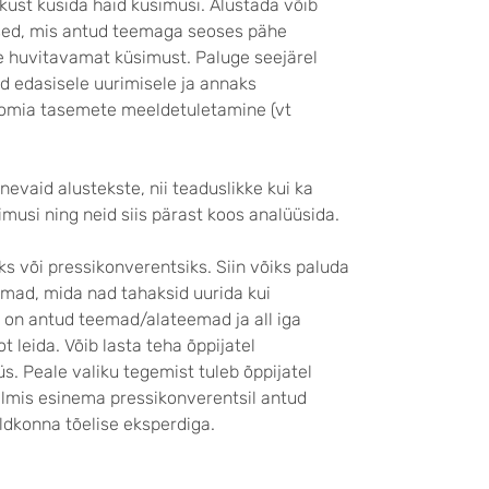
kust küsida häid küsimusi. Alustada võib
used, mis antud teemaga seoses pähe
ige huvitavamat küsimust. Paluge seejärel
d edasisele uurimisele ja annaks
oomia tasemete meeldetuletamine (vt
evaid alustekste, nii teaduslikke kui ka
üsimusi ning neid siis pärast koos analüüsida.
ks või pressikonverentsiks. Siin võiks paluda
emad, mida nad tahaksid uurida kui
s on antud teemad/alateemad ja all iga
 leida. Võib lasta teha õppijatel
üüs. Peale valiku tegemist tuleb õppijatel
valmis esinema pressikonverentsil antud
valdkonna tõelise eksperdiga.