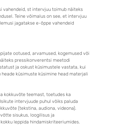
i vahendeid, st intervjuu toimub näiteks
dusel. Teine võimalus on see, et intervjuu
ulemusi jagatakse e-õppe vahendeid
õppijate ootused, arvamused, kogemused või
 näiteks pressikonverentsi meetodi
statust ja oskust küsimustele vastata, kui
ju heade küsimuste küsimine head materjali
ada kokkuvõte teemast, toetudes ka
Isikute intervjuude puhul võiks paluda
okkuvõte (tekstina, audiona, videona).
õtte sisukus, loogilisus ja
a kokku leppida hindamiskriteeriumides.