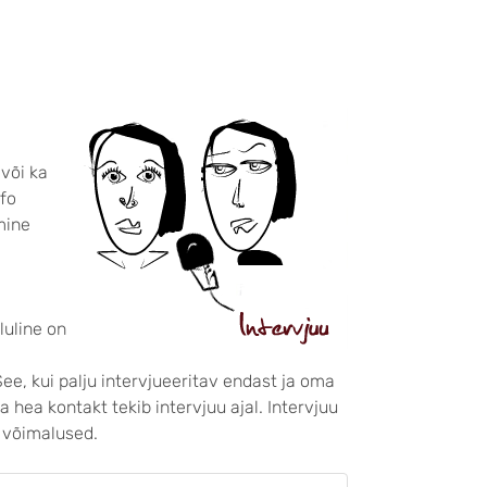
või ka
nfo
mine
uline on
ee, kui palju intervjueeritav endast ja oma
a hea kontakt tekib intervjuu ajal. Intervjuu
 võimalused.