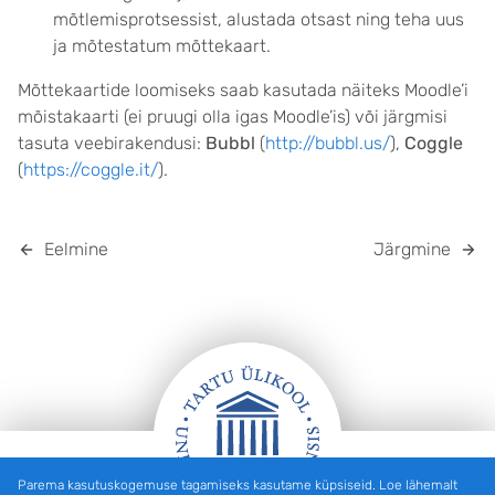
mõtlemisprotsessist, alustada otsast ning teha uus
ja mõtestatum mõttekaart.
Mõttekaartide loomiseks saab kasutada näiteks Moodle’i
mõistakaarti (ei pruugi olla igas Moodle’is) või järgmisi
tasuta veebirakendusi:
Bubbl
(
http://bubbl.us/
),
Coggle
(
https://coggle.it/
).
Eelmine
Järgmine
Parema kasutuskogemuse tagamiseks kasutame küpsiseid. Loe lähemalt