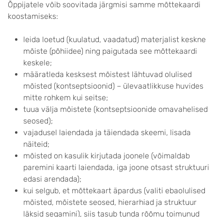
Õppijatele võib soovitada järgmisi samme mõttekaardi
koostamiseks:
leida loetud (kuulatud, vaadatud) materjalist keskne
mõiste (põhiidee) ning paigutada see mõttekaardi
keskele;
määratleda kesksest mõistest lähtuvad olulised
mõisted (kontseptsioonid) – ülevaatlikkuse huvides
mitte rohkem kui seitse;
tuua välja mõistete (kontseptsioonide omavahelised
seosed);
vajadusel laiendada ja täiendada skeemi, lisada
näiteid;
mõisted on kasulik kirjutada joonele (võimaldab
paremini kaarti laiendada, iga joone otsast struktuuri
edasi arendada);
kui selgub, et mõttekaart äpardus (valiti ebaolulised
mõisted, mõistete seosed, hierarhiad ja struktuur
läksid segamini), siis tasub tunda rõõmu toimunud