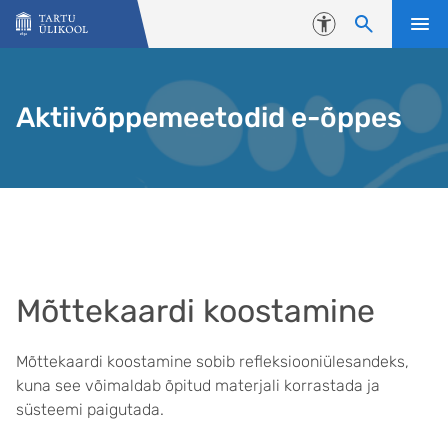
Liigu edasi põhisisu juurde
Juurdepääsetavus
Aktiivõppemeetodid e-õppes
Mõttekaardi koostamine
Mõttekaardi koostamine sobib refleksiooniülesandeks,
kuna see võimaldab õpitud materjali korrastada ja
süsteemi paigutada.