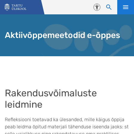
Liigu edasi põhisisu juurde
Juurdepääsetavus
Aktiivõppemeetodid e-õppes
Rakendusvõimaluste
leidmine
Refleksiooni toetavad ka ülesanded, mille käigus õppija
peab leidma õpitud materjali tähenduse iseenda jaoks: st
selle vajalikkuse ning rakendatavuse oma praktilises