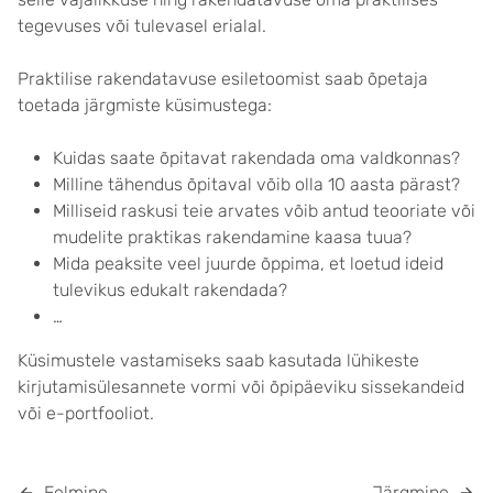
tegevuses või tulevasel erialal.
Praktilise rakendatavuse esiletoomist saab õpetaja
toetada järgmiste küsimustega:
Kuidas saate õpitavat rakendada oma valdkonnas?
Milline tähendus õpitaval võib olla 10 aasta pärast?
Milliseid raskusi teie arvates võib antud teooriate või
mudelite praktikas rakendamine kaasa tuua?
Mida peaksite veel juurde õppima, et loetud ideid
tulevikus edukalt rakendada?
…
Küsimustele vastamiseks saab kasutada lühikeste
kirjutamisülesannete vormi või õpipäeviku sissekandeid
või e-portfooliot.
Eelmine
Järgmine