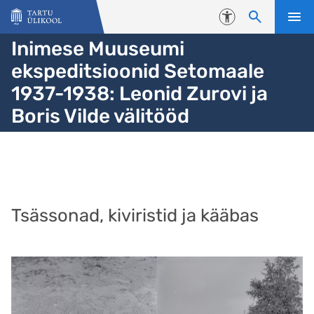
Liigu edasi põhisisu juurde
Juurdepääsetavus
Inimese Muuseumi
ekspeditsioonid Setomaale
1937-1938: Leonid Zurovi ja
Boris Vilde välitööd
Tsässonad, kiviristid ja kääbas