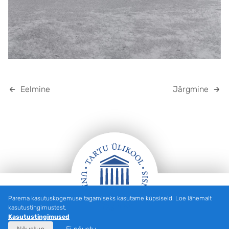
Eelmine
Järgmine
Parema kasutuskogemuse tagamiseks kasutame küpsiseid. Loe lähemalt
Jalus
kasutustingimustest.
Kasutustingimused