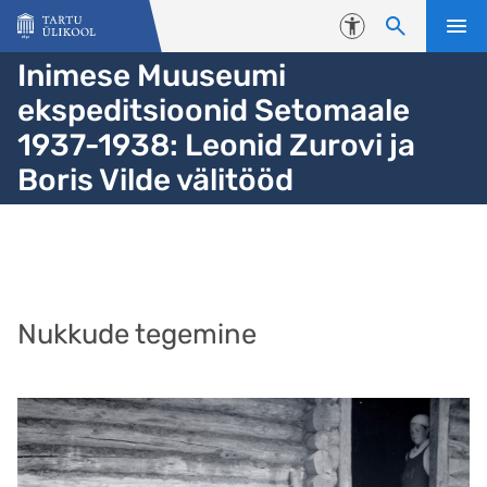
Liigu edasi põhisisu juurde
Juurdepääsetavus
Inimese Muuseumi
ekspeditsioonid Setomaale
1937-1938: Leonid Zurovi ja
Boris Vilde välitööd
Nukkude tegemine