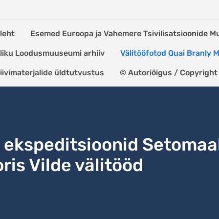
leht
Esemed Euroopa ja Vahemere Tsivilisatsioonide 
kliku Loodusmuuseumi arhiiv
Välitööfotod Quai Branly
iivimaterjalide üldtutvustus
© Autoriõigus / Copyright
ekspeditsioonid Setomaa
ris Vilde välitööd