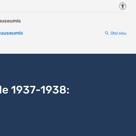
Juurde
Muuseumis
 Muuseumis
Otsi sisu
le 1937-1938: