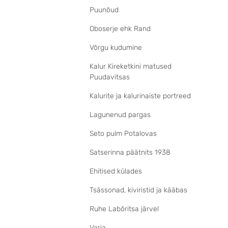
Puunõud
Oboserje ehk Rand
Võrgu kudumine
Kalur Kireketkini matused
Puudavitsas
Kalurite ja kalurinaiste portreed
Lagunenud pargas
Seto pulm Potalovas
Satserinna päätnits 1938
Ehitised külades
Tsässonad, kiviristid ja kääbas
Ruhe Labõritsa järvel
Varia