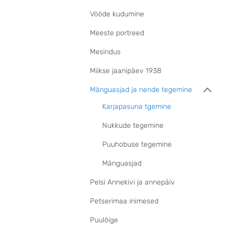
Vööde kudumine
Meeste portreed
Mesindus
Miikse jaanipäev 1938
Mänguasjad ja nende tegemine
Karjapasuna tgemine
Nukkude tegemine
Puuhobuse tegemine
Mänguasjad
Pelsi Annekivi ja annepäiv
Petserimaa inimesed
Puulõige