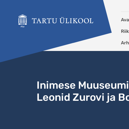
Liigu edasi põhisisu juurde
Ava
Rii
Arh
Inimese Muuseumi 
Leonid Zurovi ja Bo