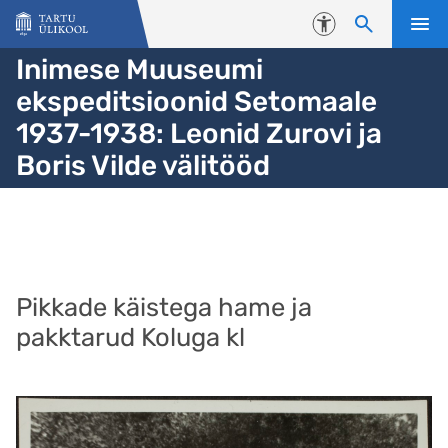
Liigu edasi põhisisu juurde
Juurdepääsetavus
Inimese Muuseumi
ekspeditsioonid Setomaale
1937-1938: Leonid Zurovi ja
Boris Vilde välitööd
Pikkade käistega hame ja
pakktarud Koluga kl