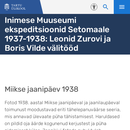
Liigu edasi põhisisu juurde
Juurdepääsetavus
Inimese Muuseumi
ekspeditsioonid Setomaale
1937-1938: Leonid Zurovi ja
Boris Vilde välitööd
Miikse jaanipäev 1938
Fotod 1938. aastal Miikse jaanipäeval ja jaanilaupäeval
toimunust moodustavad eriti tähelepanuväärse seeria,
mis annavad ülevaate püha tähistamisest. Haruldased
on pildid oja äärde kogunenud kerjustest ja püha