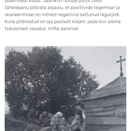
pidamisest külas. Jaanikivi fotode puhul tuleb
tähelepanu pöörata asjaolu, et positiivide tegemisel ja
skaneerimisel on mõned negatiivid sattunud tagurpidi.
Kuna pildistatud on oja poolselt küljelt, peab kivi olema
tsässonast vasakul, mitte paremal.