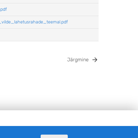
.pdf
_vilde_lahetusrahade_teemal.pdf
Järgmine