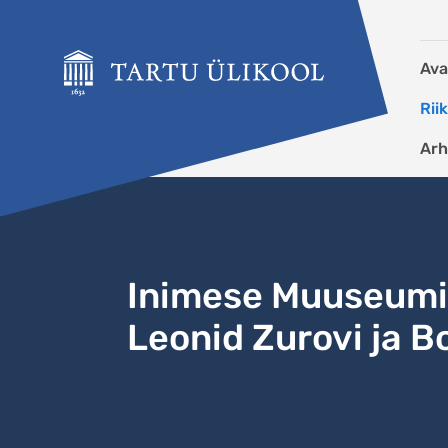
Liigu edasi põhisisu juurde
Ava
Rii
Arh
Inimese Muuseumi 
Leonid Zurovi ja Bo