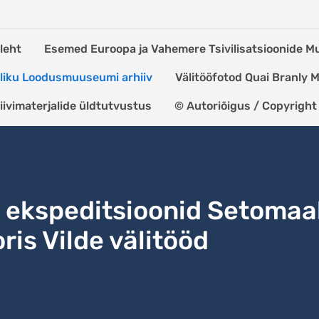
leht
Esemed Euroopa ja Vahemere Tsivilisatsioonide 
kliku Loodusmuuseumi arhiiv
Välitööfotod Quai Branly
iivimaterjalide üldtutvustus
© Autoriõigus / Copyright
ekspeditsioonid Setomaa
ris Vilde välitööd