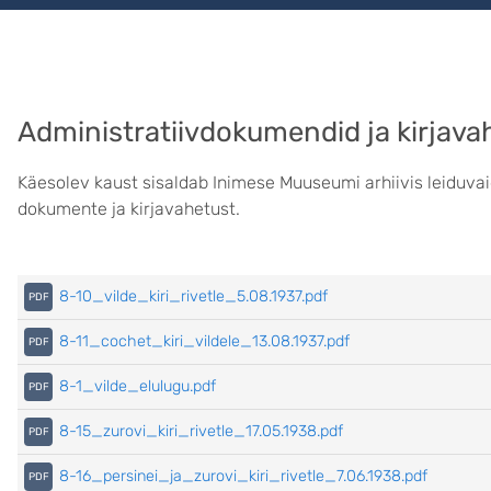
Administratiivdokumendid ja kirjava
Käesolev kaust sisaldab Inimese Muuseumi arhiivis leiduva
dokumente ja kirjavahetust.
8-10_vilde_kiri_rivetle_5.08.1937.pdf
8-11_cochet_kiri_vildele_13.08.1937.pdf
8-1_vilde_elulugu.pdf
8-15_zurovi_kiri_rivetle_17.05.1938.pdf
8-16_persinei_ja_zurovi_kiri_rivetle_7.06.1938.pdf