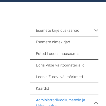
Esemete kirjelduskaardid
Esemete nimekirjad
Fotod Loodusmuuseumis
Boris Vilde välitöömaterjalid
Leonid Zurovi välimärkmed
Kaardid
Administratiivdokumendid ja
kirjavahetus