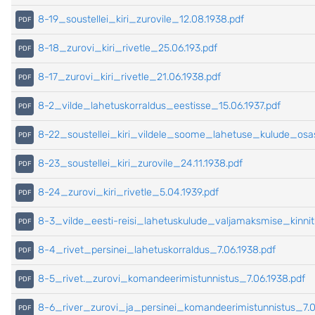
8-19_soustellei_kiri_zurovile_12.08.1938.pdf
8-18_zurovi_kiri_rivetle_25.06.193.pdf
8-17_zurovi_kiri_rivetle_21.06.1938.pdf
8-2_vilde_lahetuskorraldus_eestisse_15.06.1937.pdf
8-22_soustellei_kiri_vildele_soome_lahetuse_kulude_osas
8-23_soustellei_kiri_zurovile_24.11.1938.pdf
8-24_zurovi_kiri_rivetle_5.04.1939.pdf
8-3_vilde_eesti-reisi_lahetuskulude_valjamaksmise_kinnit
8-4_rivet_persinei_lahetuskorraldus_7.06.1938.pdf
8-5_rivet._zurovi_komandeerimistunnistus_7.06.1938.pdf
8-6_river_zurovi_ja_persinei_komandeerimistunnistus_7.0