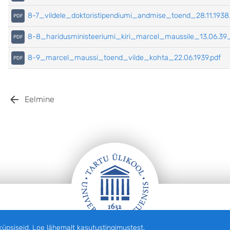
8-7_vildele_doktoristipendiumi_andmise_toend_28.11.1938
8-8_haridusministeeriumi_kiri_marcel_maussile_13.06.39
8-9_marcel_maussi_toend_vilde_kohta_22.06.1939.pdf
Eelmine
siseid. Loe lähemalt kasutustingimustest.