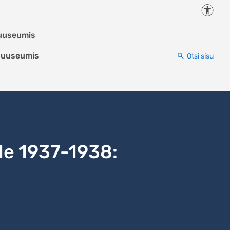
Juurde
Muuseumis
 Muuseumis
Otsi sisu
le 1937-1938: