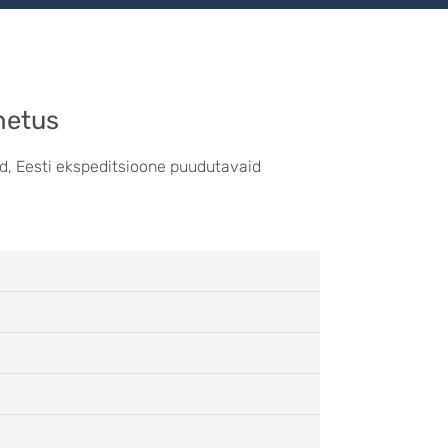
hetus
id, Eesti ekspeditsioone puudutavaid