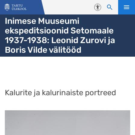
Liigu edasi põhisisu juurde
Juurdepääsetavus
Inimese Muuseumi
ekspeditsioonid Setomaale
1937-1938: Leonid Zurovi ja
Boris Vilde välitööd
Kalurite ja kalurinaiste portreed