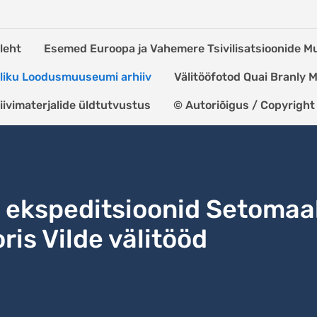
leht
Esemed Euroopa ja Vahemere Tsivilisatsioonide 
kliku Loodusmuuseumi arhiiv
Välitööfotod Quai Branly
iivimaterjalide üldtutvustus
© Autoriõigus / Copyright
ekspeditsioonid Setomaa
ris Vilde välitööd