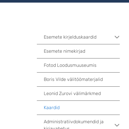
Esemete kirjelduskaardid
Esemete nimekirjad
Fotod Loodusmuuseumis
Boris Vilde välitöömaterjalid
Leonid Zurovi välimärkmed
Kaardid
Administratiivdokumendid ja
kirjavahetus