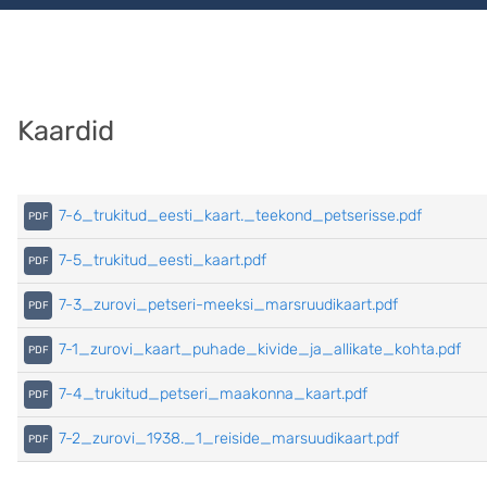
Kaardid
7-6_trukitud_eesti_kaart._teekond_petserisse.pdf
7-5_trukitud_eesti_kaart.pdf
7-3_zurovi_petseri-meeksi_marsruudikaart.pdf
7-1_zurovi_kaart_puhade_kivide_ja_allikate_kohta.pdf
7-4_trukitud_petseri_maakonna_kaart.pdf
7-2_zurovi_1938._1_reiside_marsuudikaart.pdf