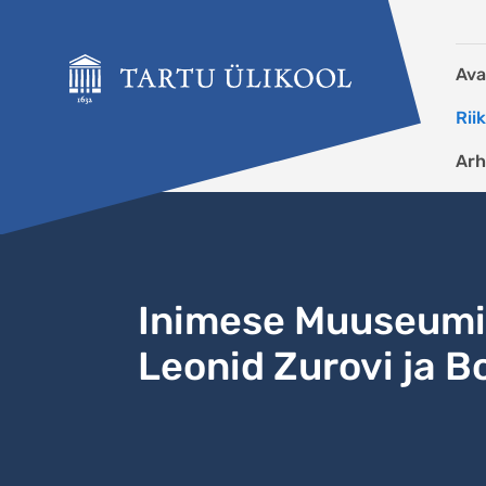
Liigu edasi põhisisu juurde
Ava
Rii
Arh
Inimese Muuseumi 
Leonid Zurovi ja Bo