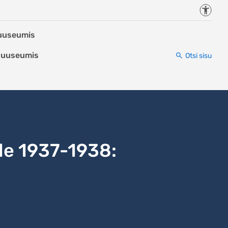
Juurde
Muuseumis
 Muuseumis
Otsi sisu
le 1937-1938: