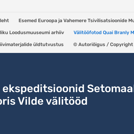
leht
Esemed Euroopa ja Vahemere Tsivilisatsioonide 
kliku Loodusmuuseumi arhiiv
Välitööfotod Quai Branly
iivimaterjalide üldtutvustus
© Autoriõigus / Copyright
ekspeditsioonid Setomaa
ris Vilde välitööd