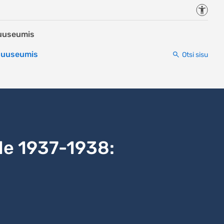
Juurde
Muuseumis
 Muuseumis
Otsi sisu
le 1937-1938: