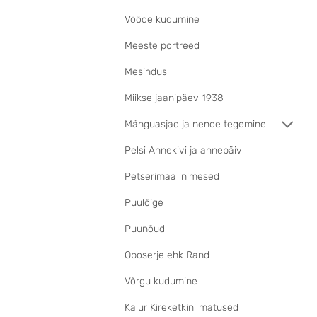
Vööde kudumine
Meeste portreed
Mesindus
Miikse jaanipäev 1938
Mänguasjad ja nende tegemine
Pelsi Annekivi ja annepäiv
Petserimaa inimesed
Puulõige
Puunõud
Oboserje ehk Rand
Võrgu kudumine
Kalur Kireketkini matused