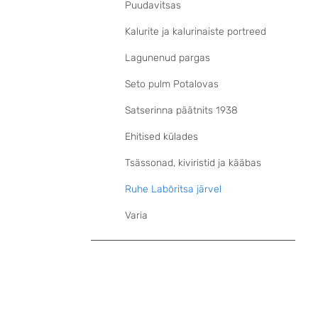
Puudavitsas
Kalurite ja kalurinaiste portreed
Lagunenud pargas
Seto pulm Potalovas
Satserinna päätnits 1938
Ehitised külades
Tsässonad, kiviristid ja kääbas
Ruhe Labõritsa järvel
Varia