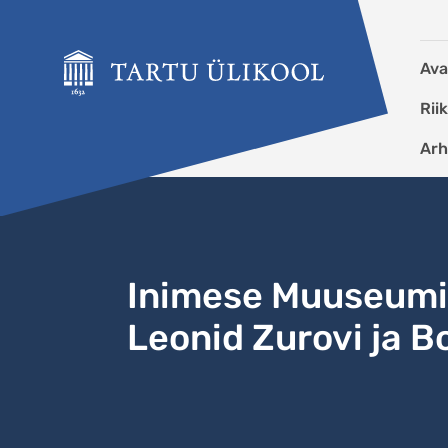
Liigu edasi põhisisu juurde
Ava
Rii
Arh
Inimese Muuseumi 
Leonid Zurovi ja Bo