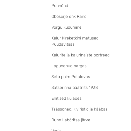
Puunõud
Oboserje ehk Rand
Võrgu kudumine
Kalur Kireketkini matused
Puudavitsas
Kalurite ja kalurinaiste portreed
Lagunenud pargas
Seto pulm Potalovas
Satserinna päätnits 1938
Ehitised külades
Tsässonad, kiviristid ja kääbas
Ruhe Labõritsa järvel
Varia