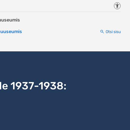
Juurde
Muuseumis
 Muuseumis
Otsi sisu
le 1937-1938: