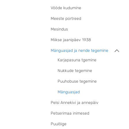
Vööde kudumine
Meeste portreed
Mesindus
Miikse jaanipäev 1938
Mänguasjad ja nende tegemine
Karjapasuna tgemine
Nukkude tegemine
Puuhobuse tegemine
Mänguasjad
Pelsi Annekivi ja annepäiv
Petserimaa inimesed
Puulõige