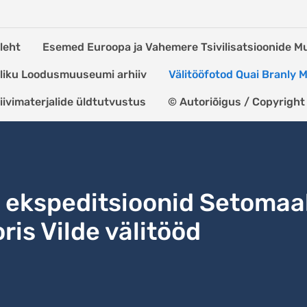
leht
Esemed Euroopa ja Vahemere Tsivilisatsioonide 
kliku Loodusmuuseumi arhiiv
Välitööfotod Quai Branly
iivimaterjalide üldtutvustus
© Autoriõigus / Copyright
ekspeditsioonid Setomaa
ris Vilde välitööd