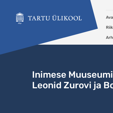
Liigu edasi põhisisu juurde
Ava
Rii
Arh
Inimese Muuseumi 
Leonid Zurovi ja Bo