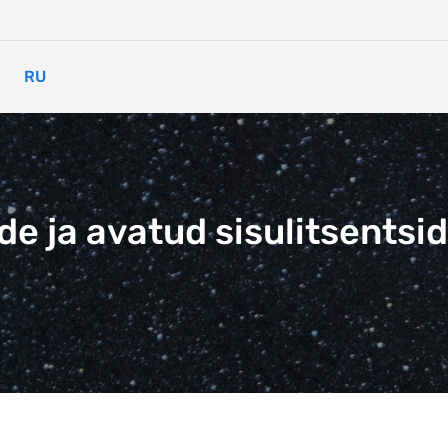
RU
öde ja avatud sisulitsents