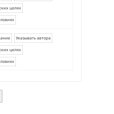
ских целях
словиях
дение
Указывать автора
ских целях
словиях