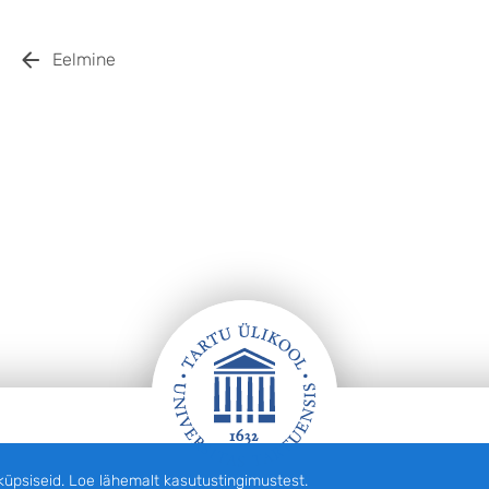
Eelmine
siseid. Loe lähemalt kasutustingimustest.