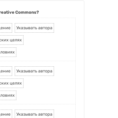
reative Commons?
дение
Указывать автора
ских целях
словиях
дение
Указывать автора
ских целях
словиях
дение
Указывать автора