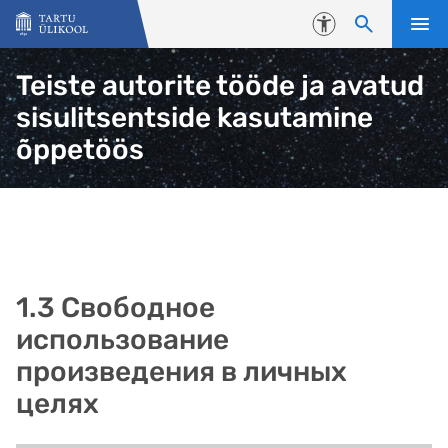
Liigu edasi põhisisu juurde
Juurdepääsetavus
Teiste autorite tööde ja avatud
sisulitsentside kasutamine
õppetöös
1.3 Свободное
использование
произведения в личных
целях