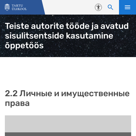
Liigu edasi põhisisu juurde
Juurdepääsetavus
Teiste autorite tööde ja avatud
sisulitsentside kasutamine
õppetöös
2.2 Личные и имущественные
права