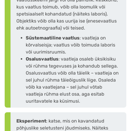
kus vaatlus toimub, võib olla loomulik või
spetsiaalselt kohandatud (näiteks laboris).
Objektiks võib olla kas uurija ise (enesevaatlus
ehk autoetnograafia) või teised.
Süstemaatiline vaatlus
: vaatleja on
kõrvalseisja; vaatlus võib toimuda laboris
või uurimisruumis.
Osalusvaatlus
: vaatleja osaleb üksikisiku
või rühma tegevuses ja kohandub sellega.
Osalusvaatlus võib olla täielik – vaatleja on
sel juhul rühma täieõiguslik liige. Osaleda
võib ka vaatlejana – sel juhul võtab
vaatleja rühma elust osa, aga esitab
uuritavatele ka küsimusi.
Eksperiment
: katse, mis on kavandatud
põhjuslike seletusteni jõudmiseks. Näiteks