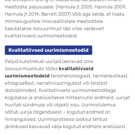
meetodite paljususele. (Hannula jt 2005, Hannula 2009,
Hannula jt 2014, Barrett 2007) Võib aga öelda, et lisaks
mitmesugustele innovaatilistele meetoditele
kasutatakse loovuurimust läbi viies valdavalt
kvalitatiivseid uurimismeetodeid.
Kvalitatiivsed uurimismeetodid
Paljud kunstnikud-uurijad laenavad oma
loovuurimuslikuks tööks
kvalitatiivseid
uurimismeetodeid
fenomenoloogiast, hermeneutikast,
etnograafiast, narratiiviuuringutest või teistest
distsipliinidest. Kvalitatiivsete uurimismeetoditega
kogutakse ja analüüsitakse mittearvulisi andmeid, uurijat
huvitab sündmuse või objekti sisu. Uurimistulemus
sõltub uurija tõlgendusest – kogutud andmed on
hinnangulised. Uurimisprotsessi jooksul tehtud
järeldused kasvavad välja kogutud andmete analüüsist.