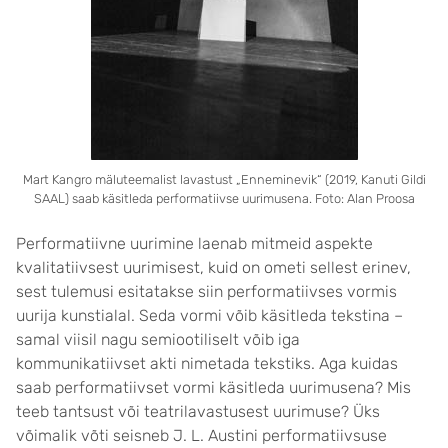
Mart Kangro mäluteemalist lavastust „Enneminevik“ (2019, Kanuti Gildi
SAAL) saab käsitleda performatiivse uurimusena. Foto: Alan Proosa
Performatiivne uurimine laenab mitmeid aspekte
kvalitatiivsest uurimisest, kuid on ometi sellest erinev,
sest tulemusi esitatakse siin performatiivses vormis
uurija kunstialal. Seda vormi võib käsitleda tekstina –
samal viisil nagu semiootiliselt võib iga
kommunikatiivset akti nimetada tekstiks. Aga kuidas
saab performatiivset vormi käsitleda uurimusena? Mis
teeb tantsust või teatrilavastusest uurimuse? Üks
võimalik võti seisneb J. L. Austini performatiivsuse