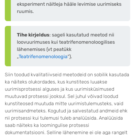
eksperiment näitleja hääle levimise uurimiseks
ruumis.
Tihe kirjeldus
: sageli kasutatud meetod nii
loovuurimuses kui teatrifenomenoloogilises
lähenemises (vt peatükk
„
Teatrifenomenoloogia
“).
Siin toodud kvalitatiivseid meetodeid on sobilik kasutada
ka näiteks olukordades, kus kunstiteos luuakse
uurimisprotsessi alguses ja kus uurimisküsimused
muutuvad protsessi jooksul. Sel juhul võivad loodud
kunstiteosed muutuda mitte uurimistulemusteks, vaid
uurimisandmeteks. Kogutud ja salvestatud andmeid ehk
nii protsessi kui tulemusi tuleb analüüsida. Analüüsida
saab näiteks ka loomingulise protsessi
dokumentatsiooni. Selline lähenemine ei ole aga rangelt