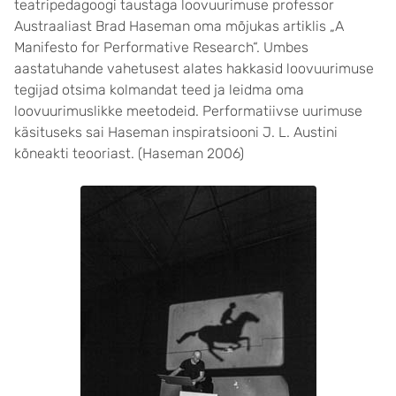
teatripedagoogi taustaga loovuurimuse professor
Austraaliast Brad Haseman oma mõjukas artiklis „A
Manifesto for Performative Research“. Umbes
aastatuhande vahetusest alates hakkasid loovuurimuse
tegijad otsima kolmandat teed ja leidma oma
loovuurimuslikke meetodeid. Performatiivse uurimuse
käsituseks sai Haseman inspiratsiooni J. L. Austini
kõneakti teooriast. (Haseman 2006)