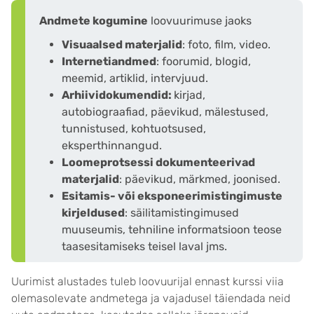
Andmete kogumine
loovuurimuse jaoks
Visuaalsed materjalid
: foto, film, video.
Internetiandmed
: foorumid, blogid,
meemid, artiklid, intervjuud.
Arhiividokumendid:
kirjad,
autobiograafiad, päevikud, mälestused,
tunnistused, kohtuotsused,
eksperthinnangud.
Loomeprotsessi dokumenteerivad
materjalid
: päevikud, märkmed, joonised.
Esitamis- või eksponeerimistingimuste
kirjeldused
: säilitamistingimused
muuseumis, tehniline informatsioon teose
taasesitamiseks teisel laval jms.
Uurimist alustades tuleb loovuurijal ennast kurssi viia
olemasolevate andmetega ja vajadusel täiendada neid