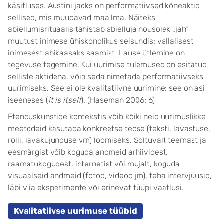
käsitluses. Austini jaoks on performatiivsed kõneaktid
sellised, mis muudavad maailma. Näiteks
abiellumisrituaalis tähistab abielluja nõusolek „jah”
muutust inimese ühiskondlikus seisundis: vallalisest
inimesest abikaasaks saamist. Lause ütlemine on
tegevuse tegemine. Kui uurimise tulemused on esitatud
selliste aktidena, võib seda nimetada performatiivseks
uurimiseks. See ei ole kvalitatiivne uurimine: see on asi
iseeneses (
it is itself
). (Haseman 2006: 6)
Etenduskunstide kontekstis võib kõiki neid uurimuslikke
meetodeid kasutada konkreetse teose (teksti, lavastuse,
rolli, lavakujunduse vm) loomiseks. Sõltuvalt teemast ja
eesmärgist võib koguda andmeid arhiividest,
raamatukogudest, internetist või mujalt, koguda
visuaalseid andmeid (fotod, videod jm), teha intervjuusid,
läbi viia eksperimente või erinevat tüüpi vaatlusi.
Kvalitatiivse uurimuse tüübid