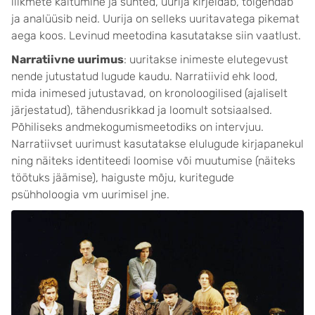
liikmete käitumine ja suhted, uurija kirjeldab, tõlgendab
ja analüüsib neid. Uurija on selleks uuritavatega pikemat
aega koos. Levinud meetodina kasutatakse siin vaatlust.
Narratiivne uurimus
: uuritakse inimeste elutegevust
nende jutustatud lugude kaudu. Narratiivid ehk lood,
mida inimesed jutustavad, on kronoloogilised (ajaliselt
järjestatud), tähendusrikkad ja loomult sotsiaalsed.
Põhiliseks andmekogumismeetodiks on intervjuu.
Narratiivset uurimust kasutatakse elulugude kirjapanekul
ning näiteks identiteedi loomise või muutumise (näiteks
töötuks jäämise), haiguste mõju, kuritegude
psühholoogia vm uurimisel jne.