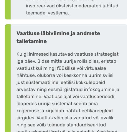
inspireerivad üksteist moderaatori juhitud
teemadel vestlema.
Vaatluse läbiviimine ja andmete
talletamine
Kuigi inimesed kasutavad vaatluse strateegiat
iga päev, üldse mitte uurija rollis olles, eristab
vaatlust kui mingi füüsilise või virtuaalse
nähtuse, olukorra või keskkonna uurimisviisi
just süstemaatiline, eetilisi kokkuleppeid
arvestav ning eesmärgistatud infokogumine ja
talletamine. Vaatluse ajal või vaatlusperioodi
lõppedes uurija süstematiseerib oma
kogemuse ja kirjeldab nähtut eetikareegleid
järgides. Vaatlus võib olla varjatud või avalik
ning see võib toimuda standardiseeritud
vaatlusskeemi järgi või olla paindlik. Keskkond,