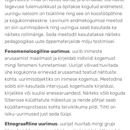
tegevuse tulemuslikkust ja õpitakse kogutud andmetest,
uuringu iseloom on tsükliline ning see on koostööpõhine
ja kogukonnakeskne. Levinuim andmekogumise meetod
on siin uurimispäevik ning uuringus saab kasutada ka
näiteks rollimänge. Seda meetodit kasutatakse näiteks
pedagoogikas uute õppematerjalide mõju testimisel.
Fenomenoloogiline uurimus
: uurib inimeste
arusaamist maailmast ja kirjeldab indiviidi kogemust
mingi fenomeni tunnetamisel. Uurijat võivad huvitada
ühe kogukonna erinevad arusaamad teatud nähtuste
kohta, uurimisobjektiks on inimese kogemus. Meetodina
sobib siin kasutada intervjuud, kogemuste kirjeldusi,
kirjalikke või suulisi enesearuandeid. Näiteks võib koguda
Siberisse küüditatute mälestusi ja nende põhjal saab
küüditamisprotsessi kohta terviklikuma pildi. Tihti on
isiku-uurimused just seda tüüpi.
Etnograafiline uurimus
: uurijat huvitab mingi grupi