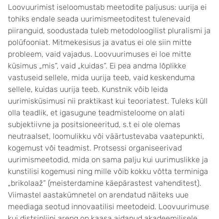
Loovuurimist iseloomustab meetodite paljusus: uurija ei
tohiks endale seada uurimismeetoditest tulenevaid
piiranguid, soodustada tuleb metodoloogilist pluralismi ja
polüfooniat. Mitmekesisus ja avatus ei ole siin mitte
probleem, vaid vajadus. Loovuurimuses ei loe mitte
küsimus „mis“, vaid „kuidas“. Ei pea andma lõplikke
vastuseid sellele, mida uurija teeb, vaid keskenduma
sellele, kuidas uurija teeb. Kunstnik võib leida
uurimisküsimusi nii praktikast kui teooriatest. Tuleks küll
olla teadlik, et igasugune teadmisteloome on alati
subjektiivne ja positsioneeritud, s.t ei ole olemas
neutraalset, loomulikku või väärtustevaba vaatepunkti,
kogemust või teadmist. Protsessi organiseerivad
uurimismeetodid, mida on sama palju kui uurimuslikke ja
kunstilisi kogemusi ning mille võib kokku võtta terminiga
„brikolaaž“ (meisterdamine käepärastest vahenditest).
Viimastel aastakümnetel on arendatud näiteks uue
meediaga seotud innovaatilisi meetodeid. Loovuurimuse
kui distsipliini areng on kaasa aidanud akadeemilisele