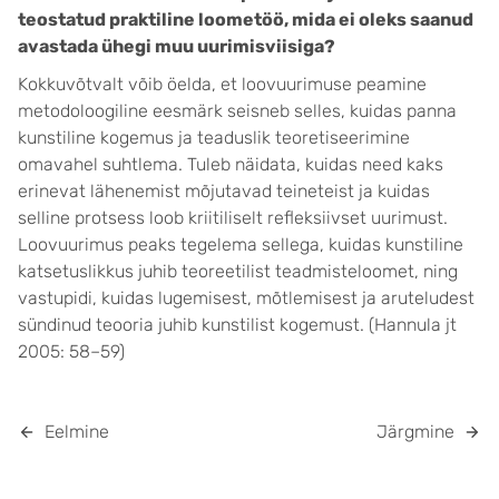
teostatud praktiline loometöö, mida ei oleks saanud
avastada ühegi muu uurimisviisiga?
Kokkuvõtvalt võib öelda, et loovuurimuse peamine
metodoloogiline eesmärk seisneb selles, kuidas panna
kunstiline kogemus ja teaduslik teoretiseerimine
omavahel suhtlema. Tuleb näidata, kuidas need kaks
erinevat lähenemist mõjutavad teineteist ja kuidas
selline protsess loob kriitiliselt refleksiivset uurimust.
Loovuurimus peaks tegelema sellega, kuidas kunstiline
katsetuslikkus juhib teoreetilist teadmisteloomet, ning
vastupidi, kuidas lugemisest, mõtlemisest ja aruteludest
sündinud teooria juhib kunstilist kogemust. (Hannula jt
2005: 58–59)
Eelmine
Järgmine