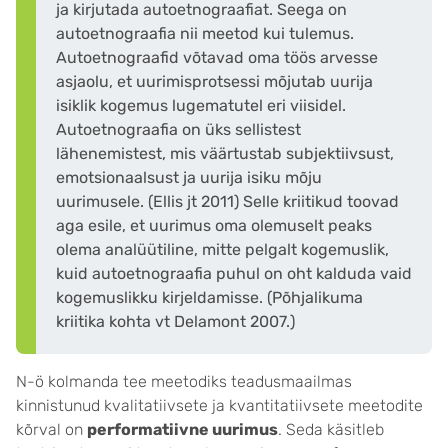
ja kirjutada autoetnograafiat. Seega on
autoetnograafia nii meetod kui tulemus.
Autoetnograafid võtavad oma töös arvesse
asjaolu, et uurimisprotsessi mõjutab uurija
isiklik kogemus lugematutel eri viisidel.
Autoetnograafia on üks sellistest
lähenemistest, mis väärtustab subjektiivsust,
emotsionaalsust ja uurija isiku mõju
uurimusele. (Ellis jt 2011) Selle kriitikud toovad
aga esile, et uurimus oma olemuselt peaks
olema analüütiline, mitte pelgalt kogemuslik,
kuid autoetnograafia puhul on oht kalduda vaid
kogemuslikku kirjeldamisse. (Põhjalikuma
kriitika kohta vt Delamont 2007.)
N-ö kolmanda tee meetodiks teadusmaailmas
kinnistunud kvalitatiivsete ja kvantitatiivsete meetodite
kõrval on
performatiivne uurimus
. Seda käsitleb