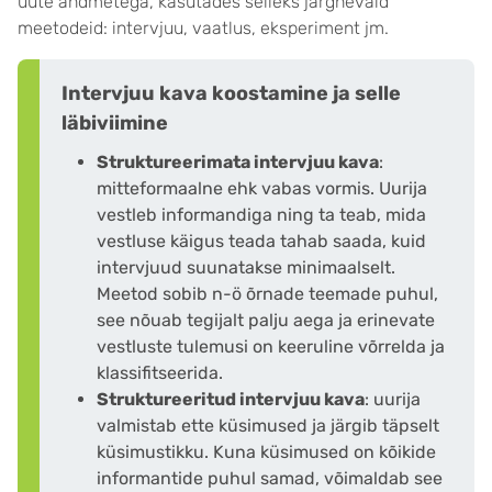
uute andmetega, kasutades selleks järgnevaid
meetodeid: intervjuu, vaatlus, eksperiment jm.
Intervjuu kava koostamine ja selle
läbiviimine
Struktureerimata intervjuu kava
:
mitteformaalne ehk vabas vormis. Uurija
vestleb informandiga ning ta teab, mida
vestluse käigus teada tahab saada, kuid
intervjuud suunatakse minimaalselt.
Meetod sobib n-ö õrnade teemade puhul,
see nõuab tegijalt palju aega ja erinevate
vestluste tulemusi on keeruline võrrelda ja
klassifitseerida.
Struktureeritud intervjuu kava
: uurija
valmistab ette küsimused ja järgib täpselt
küsimustikku. Kuna küsimused on kõikide
informantide puhul samad, võimaldab see