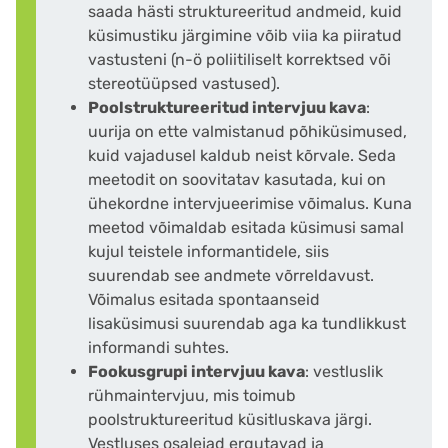
saada hästi struktureeritud andmeid, kuid
küsimustiku järgimine võib viia ka piiratud
vastusteni (n-ö poliitiliselt korrektsed või
stereotüüpsed vastused).
Poolstruktureeritud intervjuu kava
:
uurija on ette valmistanud põhiküsimused,
kuid vajadusel kaldub neist kõrvale. Seda
meetodit on soovitatav kasutada, kui on
ühekordne intervjueerimise võimalus. Kuna
meetod võimaldab esitada küsimusi samal
kujul teistele informantidele, siis
suurendab see andmete võrreldavust.
Võimalus esitada spontaanseid
lisaküsimusi suurendab aga ka tundlikkust
informandi suhtes.
Fookusgrupi intervjuu kava
: vestluslik
rühmaintervjuu, mis toimub
poolstruktureeritud küsitluskava järgi.
Vestluses osalejad ergutavad ja