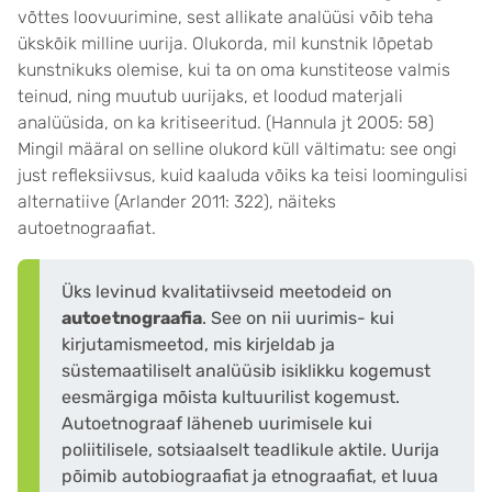
võttes loovuurimine, sest allikate analüüsi võib teha
ükskõik milline uurija. Olukorda, mil kunstnik lõpetab
kunstnikuks olemise, kui ta on oma kunstiteose valmis
teinud, ning muutub uurijaks, et loodud materjali
analüüsida, on ka kritiseeritud. (Hannula jt 2005: 58)
Mingil määral on selline olukord küll vältimatu: see ongi
just refleksiivsus, kuid kaaluda võiks ka teisi loomingulisi
alternatiive (Arlander 2011: 322), näiteks
autoetnograafiat.
Üks levinud kvalitatiivseid meetodeid on
autoetnograafia
. See on nii uurimis- kui
kirjutamismeetod, mis kirjeldab ja
süstemaatiliselt analüüsib isiklikku kogemust
eesmärgiga mõista kultuurilist kogemust.
Autoetnograaf läheneb uurimisele kui
poliitilisele, sotsiaalselt teadlikule aktile. Uurija
põimib autobiograafiat ja etnograafiat, et luua