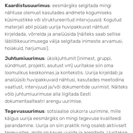
Kaardistusuurimus
: eesmärgiks selgitada mingi
nähtuse olemust kasutades andmete kogumiseks
küsimustikke või struktureeritud intervjuusid. Kogutud
materjali abil püüab uurija huvipakkuvat nähtust
kirjeldada, võrrelda ja analüüsida (näiteks saab sellise
läbilõikeuurimusega välja selgitada inimeste arvamusi,
hoiakuid, harjumusi).
Juhtumiuurimus
: üksikjuhtumit (inimest, gruppi,
sündmust, projekti, asutust vm) uuritakse siin oma
loomulikus keskkonnas ja kontekstis. Uurija kirjeldab ja
analüüsib huvipakkuvaid nähtusi, kasutades meetodina
vaatlust, intervjuud ja/või dokumentide uurimist. Näiteks
võib juhtumiuurimuse alla liigitada Eesti
dokumentaalteatri arengu uurimise.
Tegevusuurimus
: sotsiaalse olukorra uurimine, mille
käigus uurija eesmärgiks on mingi tegevuse kvaliteedi
parandamine. Uurija on siin praktik ning osaleb aktiivselt
tegevustes, mida on kavas uurida ja arendada. Uuritakse