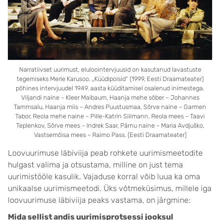
Narratiivset uurimust, eluloointervjuusid on kasutanud lavastuste
tegemiseks Merle Karusoo. „Küüdipoisid“ (1999, Eesti Draamateater)
põhines intervjuudel 1949. aasta küüditamisel osalenud inimestega.
Viljandi naine – Kleer Maibaum, Haanja mehe sõber – Johannes
Tammsalu, Haanja miis – Andres Puustusmaa, Sõrve naine – Garmen
Tabor, Reola mehe naine – Pille-Katrin Siilmann, Reola mees – Taavi
Teplenkov, Sõrve mees – Indrek Saar, Pärnu naine – Maria Avdjuško,
Vastsemõisa mees – Raimo Pass. (Eesti Draamateater)
Loovuurimuse läbiviija peab rohkete uurimismeetodite
hulgast valima ja otsustama, milline on just tema
uurimistööle kasulik. Vajaduse korral võib luua ka oma
unikaalse uurimismeetodi. Üks võtmeküsimus, millele iga
loovuurimuse läbiviija peaks vastama, on järgmine:
Mida sellist andis uurimisprotsessi jooksul