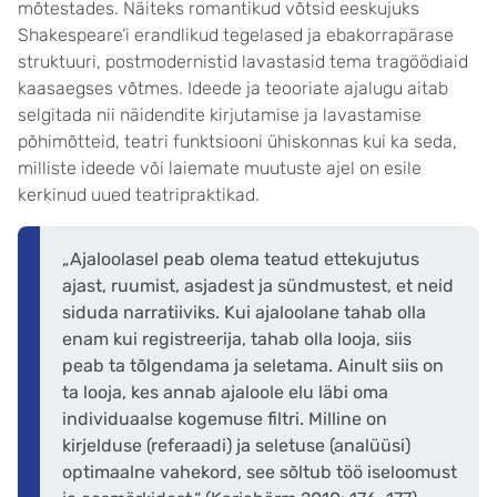
mõtestades. Näiteks romantikud võtsid eeskujuks
Shakespeare’i erandlikud tegelased ja ebakorrapärase
struktuuri, postmodernistid lavastasid tema tragöödiaid
kaasaegses võtmes. Ideede ja teooriate ajalugu aitab
selgitada nii näidendite kirjutamise ja lavastamise
põhimõtteid, teatri funktsiooni ühiskonnas kui ka seda,
milliste ideede või laiemate muutuste ajel on esile
kerkinud uued teatripraktikad.
„Ajaloolasel peab olema teatud ettekujutus
ajast, ruumist, asjadest ja sündmustest, et neid
siduda narratiiviks. Kui ajaloolane tahab olla
enam kui registreerija, tahab olla looja, siis
peab ta tõlgendama ja seletama. Ainult siis on
ta looja, kes annab ajaloole elu läbi oma
individuaalse kogemuse filtri. Milline on
kirjelduse (referaadi) ja seletuse (analüüsi)
optimaalne vahekord, see sõltub töö iseloomust