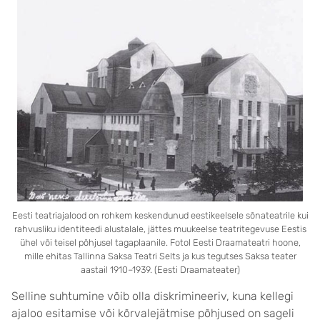
Eesti teatriajalood on rohkem keskendunud eestikeelsele sõnateatrile kui
rahvusliku identiteedi alustalale, jättes muukeelse teatritegevuse Eestis
ühel või teisel põhjusel tagaplaanile. Fotol Eesti Draamateatri hoone,
mille ehitas Tallinna Saksa Teatri Selts ja kus tegutses Saksa teater
aastail 1910–1939. (Eesti Draamateater)
Selline suhtumine võib olla diskrimineeriv, kuna kellegi
ajaloo esitamise või kõrvalejätmise põhjused on sageli