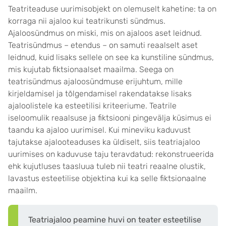
Teatriteaduse uurimisobjekt on olemuselt kahetine: ta on
korraga nii ajaloo kui teatrikunsti sündmus.
Ajaloosündmus on miski, mis on ajaloos aset leidnud.
Teatrisündmus – etendus – on samuti reaalselt aset
leidnud, kuid lisaks sellele on see ka kunstiline sündmus,
mis kujutab fiktsionaalset maailma. Seega on
teatrisündmus ajaloosündmuse erijuhtum, mille
kirjeldamisel ja tõlgendamisel rakendatakse lisaks
ajaloolistele ka esteetilisi kriteeriume. Teatrile
iseloomulik reaalsuse ja fiktsiooni pingevälja küsimus ei
taandu ka ajaloo uurimisel. Kui mineviku kaduvust
tajutakse ajalooteaduses ka üldiselt, siis teatriajaloo
uurimises on kaduvuse taju teravdatud: rekonstrueerida
ehk kujutluses taasluua tuleb nii teatri reaalne olustik,
lavastus esteetilise objektina kui ka selle fiktsionaalne
maailm.
Teatriajaloo peamine huvi on teater esteetilise