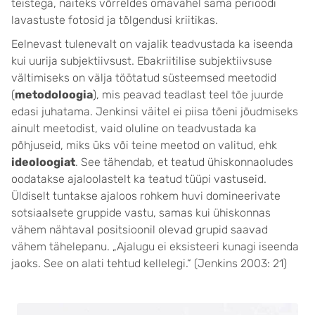
teistega, näiteks võrreldes omavahel sama perioodi
lavastuste fotosid ja tõlgendusi kriitikas.
Eelnevast tulenevalt on vajalik teadvustada ka iseenda
kui uurija subjektiivsust. Ebakriitilise subjektiivsuse
vältimiseks on välja töötatud süsteemsed meetodid
(
metodoloogia
), mis peavad teadlast teel tõe juurde
edasi juhatama. Jenkinsi väitel ei piisa tõeni jõudmiseks
ainult meetodist, vaid oluline on teadvustada ka
põhjuseid, miks üks või teine meetod on valitud, ehk
ideoloogiat
. See tähendab, et teatud ühiskonnaoludes
oodatakse ajaloolastelt ka teatud tüüpi vastuseid.
Üldiselt tuntakse ajaloos rohkem huvi domineerivate
sotsiaalsete gruppide vastu, samas kui ühiskonnas
vähem nähtaval positsioonil olevad grupid saavad
vähem tähelepanu. „Ajalugu ei eksisteeri kunagi iseenda
jaoks. See on alati tehtud kellelegi.“ (Jenkins 2003: 21)