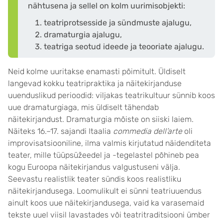
nähtusena ja sellel on kolm uurimisobjekti:
teatriprotsesside ja sündmuste ajalugu,
dramaturgia ajalugu,
teatriga seotud ideede ja teooriate ajalugu.
Neid kolme uuritakse enamasti põimitult. Üldiselt
langevad kokku teatripraktika ja näitekirjanduse
uuenduslikud perioodid: viljakas teatrikultuur sünnib koos
uue dramaturgiaga, mis üldiselt tähendab
näitekirjandust. Dramaturgia mõiste on siiski laiem.
Näiteks 16.–17. sajandi Itaalia
commedia dell’arte
oli
improvisatsiooniline, ilma valmis kirjutatud näidenditeta
teater, mille tüüpsüžeedel ja -tegelastel põhineb pea
kogu Euroopa näitekirjandus valgustuseni välja.
Seevastu realistlik teater sündis koos realistliku
näitekirjandusega. Loomulikult ei sünni teatriuuendus
ainult koos uue näitekirjandusega, vaid ka varasemaid
tekste uuel viisil lavastades või teatritraditsiooni ümber