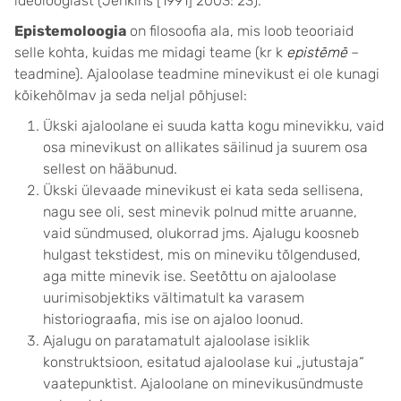
ideoloogiast (Jenkins [1991] 2003: 23).
Epistemoloogia
on filosoofia ala, mis loob teooriaid
selle kohta, kuidas me midagi teame (kr k
epistēmē
–
teadmine). Ajaloolase teadmine minevikust ei ole kunagi
kõikehõlmav ja seda neljal põhjusel:
Ükski ajaloolane ei suuda katta kogu minevikku, vaid
osa minevikust on allikates säilinud ja suurem osa
sellest on hääbunud.
Ükski ülevaade minevikust ei kata seda sellisena,
nagu see oli, sest minevik polnud mitte aruanne,
vaid sündmused, olukorrad jms. Ajalugu koosneb
hulgast tekstidest, mis on mineviku tõlgendused,
aga mitte minevik ise. Seetõttu on ajaloolase
uurimisobjektiks vältimatult ka varasem
historiograafia, mis ise on ajaloo loonud.
Ajalugu on paratamatult ajaloolase isiklik
konstruktsioon, esitatud ajaloolase kui „jutustaja“
vaatepunktist. Ajaloolane on minevikusündmuste