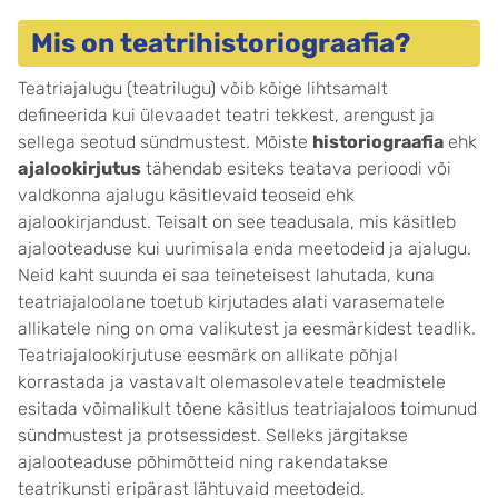
Mis on teatrihistoriograafia?
Teatriajalugu (teatrilugu) võib kõige lihtsamalt
defineerida kui ülevaadet teatri tekkest, arengust ja
sellega seotud sündmustest. Mõiste
historiograafia
ehk
ajalookirjutus
tähendab esiteks teatava perioodi või
valdkonna ajalugu käsitlevaid teoseid ehk
ajalookirjandust. Teisalt on see teadusala, mis käsitleb
ajalooteaduse kui uurimisala enda meetodeid ja ajalugu.
Neid kaht suunda ei saa teineteisest lahutada, kuna
teatriajaloolane toetub kirjutades alati varasematele
allikatele ning on oma valikutest ja eesmärkidest teadlik.
Teatriajalookirjutuse eesmärk on allikate põhjal
korrastada ja vastavalt olemasolevatele teadmistele
esitada võimalikult tõene käsitlus teatriajaloos toimunud
sündmustest ja protsessidest. Selleks järgitakse
ajalooteaduse põhimõtteid ning rakendatakse
teatrikunsti eripärast lähtuvaid meetodeid.