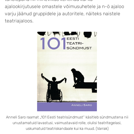
ajalookirjutusele omastele võimusuhetele ja n-ö ajaloo
varju jäänud gruppidele ja autoritele, näiteks naistele
teatriajaloos.
Anneli Saro raamat „101 Eesti teatrisündmust“ käsitleb sündmustena nii
unustamatuid lavastusi, vaimustavaid rolle, olulisi teatritegelasi,
uskumatuid teatriskandaale kui ka muud. (Varrak)