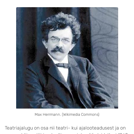
Max Herrmann. (Wikimedia Commons)
Teatriajalugu on osa nii teatri- kui ajalooteadusest ja on