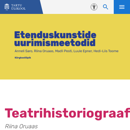
Liigu edasi põhisisu juurde
Juurdepääsetavus
Teatrihistoriograaf
Riina Oruaas