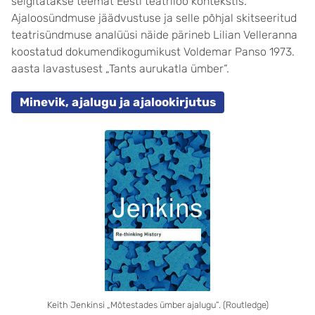
selgitatakse teemat Eesti teatriloo kontekstis.
Ajaloosündmuse jäädvustuse ja selle põhjal skitseeritud
teatrisündmuse analüüsi näide pärineb Lilian Velleranna
koostatud dokumendikogumikust Voldemar Panso 1973.
aasta lavastusest „Tants aurukatla ümber“.
Minevik, ajalugu ja ajalookirjutus
Keith Jenkinsi „Mõtestades ümber ajalugu“. (Routledge)