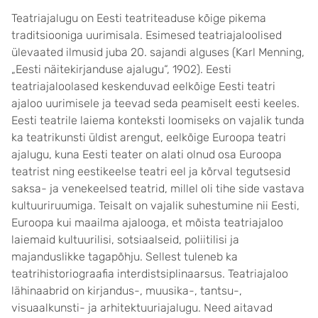
Teatriajalugu on Eesti teatriteaduse kõige pikema
traditsiooniga uurimisala. Esimesed teatriajaloolised
ülevaated ilmusid juba 20. sajandi alguses (Karl Menning,
„Eesti näitekirjanduse ajalugu“, 1902).
Eesti
teatriajaloolased keskenduvad eelkõige Eesti teatri
ajaloo uurimisele ja teevad seda peamiselt eesti keeles.
Eesti teatrile laiema konteksti loomiseks on vajalik tunda
ka teatrikunsti üldist arengut, eelkõige Euroopa teatri
ajalugu, kuna Eesti teater on alati olnud osa Euroopa
teatrist ning eestikeelse teatri eel ja kõrval tegutsesid
saksa- ja venekeelsed teatrid, millel oli tihe side vastava
kultuuriruumiga. Teisalt on vajalik suhestumine nii Eesti,
Euroopa kui maailma ajalooga, et mõista teatriajaloo
laiemaid kultuurilisi, sotsiaalseid, poliitilisi ja
majanduslikke tagapõhju. Sellest tuleneb ka
teatrihistoriograafia interdistsiplinaarsus. Teatriajaloo
lähinaabrid on kirjandus-, muusika-, tantsu-,
visuaalkunsti- ja arhitektuuriajalugu. Need aitavad