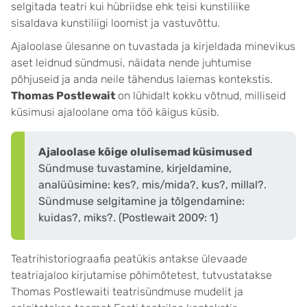
selgitada teatri kui hübriidse ehk teisi kunstiliike
sisaldava kunstiliigi loomist ja vastuvõttu.
Ajaloolase ülesanne on tuvastada ja kirjeldada minevikus
aset leidnud sündmusi, näidata nende juhtumise
põhjuseid ja anda neile tähendus laiemas kontekstis.
Thomas Postlewait
on lühidalt kokku võtnud, milliseid
küsimusi ajaloolane oma töö käigus küsib.
Ajaloolase kõige olulisemad küsimused
Sündmuse tuvastamine, kirjeldamine,
analüüsimine: kes?, mis/mida?, kus?, millal?.
Sündmuse selgitamine ja tõlgendamine:
kuidas?, miks?. (Postlewait 2009: 1)
Teatrihistoriograafia peatükis antakse ülevaade
teatriajaloo kirjutamise põhimõtetest, tutvustatakse
Thomas Postlewaiti teatrisündmuse mudelit ja