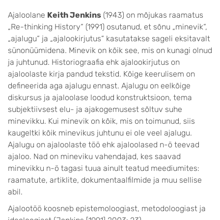
Ajaloolane
Keith Jenkins
(1943) on mõjukas raamatus
„Re-thinking History“ (1991) osutanud, et sõnu „minevik“,
„ajalugu“ ja „ajalookirjutus“ kasutatakse sageli eksitavalt
sünonüümidena. Minevik on kõik see, mis on kunagi olnud
ja juhtunud. Historiograafia ehk ajalookirjutus on
ajaloolaste kirja pandud tekstid. Kõige keerulisem on
defineerida aga ajalugu ennast. Ajalugu on eelkõige
diskursus ja ajaloolase loodud konstruktsioon, tema
subjektiivsest elu- ja ajakogemusest sõltuv suhe
minevikku. Kui minevik on kõik, mis on toimunud, siis
kaugeltki kõik minevikus juhtunu ei ole veel ajalugu.
Ajalugu on ajaloolaste töö ehk ajaloolased n-ö teevad
ajaloo. Nad on mineviku vahendajad, kes saavad
minevikku n-ö tagasi tuua ainult teatud meediumites:
raamatute, artiklite, dokumentaalfilmide ja muu sellise
abil.
Ajalootöö koosneb epistemoloogiast, metodoloogiast ja