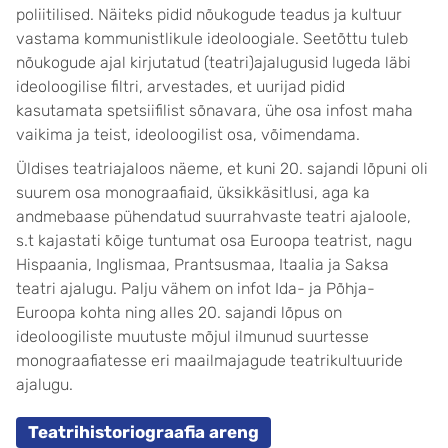
poliitilised. Näiteks pidid nõukogude teadus ja kultuur
vastama kommunistlikule ideoloogiale. Seetõttu tuleb
nõukogude ajal kirjutatud (teatri)ajalugusid lugeda läbi
ideoloogilise filtri, arvestades, et uurijad pidid
kasutamata spetsiifilist sõnavara, ühe osa infost maha
vaikima ja teist, ideoloogilist osa, võimendama.
Üldises teatriajaloos näeme, et kuni 20. sajandi lõpuni oli
suurem osa monograafiaid, üksikkäsitlusi, aga ka
andmebaase pühendatud suurrahvaste teatri ajaloole,
s.t kajastati kõige tuntumat osa Euroopa teatrist, nagu
Hispaania, Inglismaa, Prantsusmaa, Itaalia ja Saksa
teatri ajalugu. Palju vähem on infot Ida- ja Põhja-
Euroopa kohta ning alles 20. sajandi lõpus on
ideoloogiliste muutuste mõjul ilmunud suurtesse
monograafiatesse eri maailmajagude teatrikultuuride
ajalugu.
Teatrihistoriograafia areng