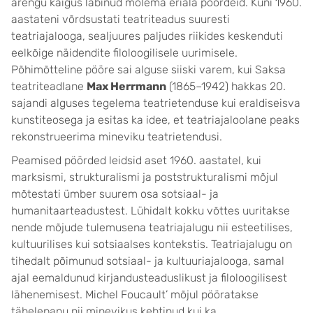
arengu käigus läbinud mõlema eriala pöördeid. Kuni 1960.
aastateni võrdsustati teatriteadus suuresti
teatriajalooga, sealjuures paljudes riikides keskenduti
eelkõige näidendite filoloogilisele uurimisele.
Põhimõtteline pööre sai alguse siiski varem, kui Saksa
teatriteadlane
Max Herrmann
(1865–1942) hakkas 20.
sajandi alguses tegelema teatrietenduse kui eraldiseisva
kunstiteosega ja esitas ka idee, et teatriajaloolane peaks
rekonstrueerima mineviku teatrietendusi.
Peamised pöörded leidsid aset 1960. aastatel, kui
marksismi, strukturalismi ja poststrukturalismi mõjul
mõtestati ümber suurem osa sotsiaal- ja
humanitaarteadustest. Lühidalt kokku võttes uuritakse
nende mõjude tulemusena teatriajalugu nii esteetilises,
kultuurilises kui sotsiaalses kontekstis. Teatriajalugu on
tihedalt põimunud sotsiaal- ja kultuuriajalooga, samal
ajal eemaldunud kirjandusteaduslikust ja filoloogilisest
lähenemisest. Michel Foucault’ mõjul pööratakse
tähelepanu nii minevikus kehtinud kui ka