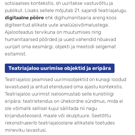
sotsiaalses kontekstis, sh uuritakse vastuvõttu ja
publikut. Lisaks sellele mõjutab 21. sajandi teatriajalugu
digitaalne pööre
ehk digihumanitaaria areng koos
digiteeritud allikate uute analüüsivõimalustega.
Ajalooteadus tervikuna on muutumises ning
humanitaarsed pöörded ja uued vahendid nõuavad
uurijalt oma eesmärgi, objekti ja meetodi selgemat
esitamist.
Teatriajaloo uurimise objektid ja eripära
Teatriajaloo peamised uurimisobjektid on kunagi loodud
lavastused ja antud etendused oma ajastu kontekstis.
Teatriajaloo uurimist iseloomustab selle kunstiliigi
eripära: teatrietendus on ühekordne sündmus, mida ei
ole võimalik sellisel kujul säilitada nii nagu
kirjandusteoseid, maale või skulptuure. Seetõttu
rekonstrueerib teatriajaloolane allikatele toetudes
mineviku lavastusi.