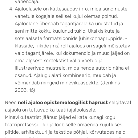
vahendaja.
Ajaloolasele on kättesaadav info, mida sündmuste
vahetule kogejale sellisel kujul olemas polnud.
Ajaloolane ühendab tagantjärele ka unustatud ja
seni mitte kokku kuulunud tükid. Üksikisikute ja
sotsiaalsete formatsioonide (ühiskonnagruppide, -
klasside, riikide jms) roll ajaloos on sageli mõistetav
vaid tagantjärele, kui dokumendid ja muud jäljed on
oma algsest kontekstist välja võetud ja
illustreerivad mustreid, mida nende autorid näha ei
osanud. Ajalugu alati kombineerib, muudab ja
võimendab mingeid minevikuaspekte. (Jenkins
2003: 16)
Need
neli ajaloo epistemoloogilist haprust
selgitavat
asjaolu on tuttavad ka teatriajaloolasele.
Minevikuteatrist jäänud jäljed ei kata kunagi kogu
teatriprotsessi. Uurija loob selle omaenda kujutluses
piltide, arhitektuuri ja tekstide põhjal, kõrvutades neid