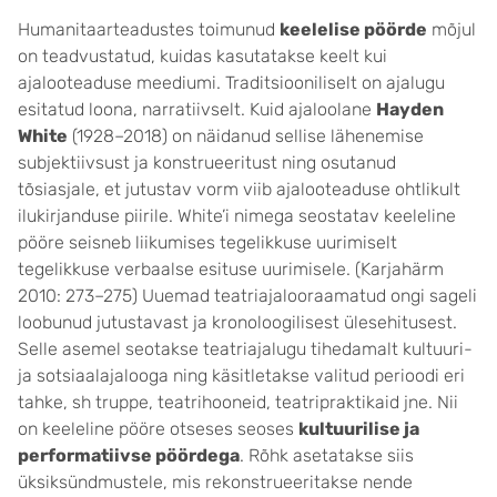
Humanitaarteadustes toimunud
keelelise pöörde
mõjul
on teadvustatud, kuidas kasutatakse keelt kui
ajalooteaduse meediumi. Traditsiooniliselt on ajalugu
esitatud loona, narratiivselt. Kuid ajaloolane
Hayden
White
(1928–2018) on näidanud sellise lähenemise
subjektiivsust ja konstrueeritust ning osutanud
tõsiasjale, et jutustav vorm viib ajalooteaduse ohtlikult
ilukirjanduse piirile. White’i nimega seostatav keeleline
pööre seisneb liikumises tegelikkuse uurimiselt
tegelikkuse verbaalse esituse uurimisele. (Karjahärm
2010: 273–275) Uuemad teatriajalooraamatud ongi sageli
loobunud jutustavast ja kronoloogilisest ülesehitusest.
Selle asemel seotakse teatriajalugu tihedamalt kultuuri-
ja sotsiaalajalooga ning käsitletakse valitud perioodi eri
tahke, sh truppe, teatrihooneid, teatripraktikaid jne. Nii
on keeleline pööre otseses seoses
kultuurilise ja
performatiivse pöördega
. Rõhk asetatakse siis
üksiksündmustele, mis rekonstrueeritakse nende