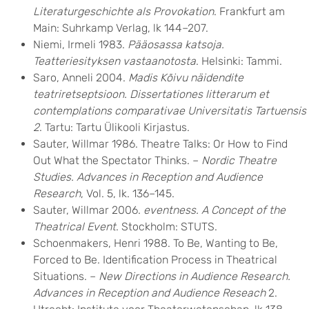
Literaturgeschichte als Provokation
.
Frankfurt am
Main: Suhrkamp Verlag, lk 144–207.
Niemi, Irmeli 1983.
Pääosassa katsoja.
Teatteriesityksen vastaanotosta
. Helsinki: Tammi.
Saro, Anneli 2004.
Madis Kõivu näidendite
teatriretseptsioon. Dissertationes litterarum et
contemplations comparativae Universitatis Tartuensis
2
. Tartu: Tartu Ülikooli Kirjastus.
Sauter, Willmar 1986. Theatre Talks: Or How to Find
Out What the Spectator Thinks. –
Nordic Theatre
Studies. Advances in Reception and Audience
Research
, Vol. 5, lk. 136–145.
Sauter, Willmar 2006.
eventness. A Concept of the
Theatrical Event
. Stockholm: STUTS.
Schoenmakers, Henri 1988. To Be, Wanting to Be,
Forced to Be. Identification Process in Theatrical
Situations. –
New Directions in Audience Research.
Advances in Reception and Audience Reseach
2.