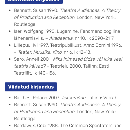
Bennett, Susan 1990.
Theatre Audiences. A Theory
of Production and Reception
. London, New York:
Routledge.
Iser, Wolfgang 1990. Lugemine: Fenomenoloogiline
lähenemisviis. –
Akadeemia
, nr 10, lk 2090–2117.
Lillepuu, Ivi 1997. Teatripublikust. Anno Domini 1996.
–
Teater. Muusika. Kino
, nr 6, lk 12–18.
Saro, Anneli 2001.
Miks inimesed üldse või ikka veel
teatris käivad?
– Teatrielu 2000. Tallinn: Eesti
Teatriliit, lk 140–156.
Viidatud kirjandus
Barthes, Roland 2007.
Tekstimõnu
. Tallinn: Varrak.
Bennett, Susan 1990.
Theatre Audiences. A Theory
of Production and Reception
. London, New York:
Routledge.
Bordewijk, Cobi 1988. The Common Spectators and