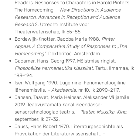
Readers. Responses to Characters in Harold Pinter’s
The Homecoming. –
New Directions in Audience
Research. Advances in Reception and Audience
Reseach
2. Utrecht: Institute voor
Theaterwetenschap, lk 65–85.
Bordewijk-Knotter, Jacoba Maria 1988.
Pinter
Appeal. A Comparative Study of Responses to „The
Homecoming“
. Doktoritöö. Amsterdam.
Gadamer, Hans-Georg 1997. Mõistmise ringist. –
Filosoofilise hermeneutika klassikat
. Tartu: Ilmamaa, lk
183–194.
Iser, Wolfgang 1990. Lugemine: Fenomenoloogiline
lähenemisviis. –
Akadeemia
, nr 10, lk 2090–2117.
Jansen, Taavet, Maria Heinsar, Aleksander Väljamäe
2019. Teadvustamata kanal iseendasse:
sensortehnoloogiad teatris. –
Teater.
Muusika. Kino
,
september, lk 27–32.
Jauss, Hans Robert 1970. Literaturgeschichte als
Provokation der Literaturwissenschaft. –