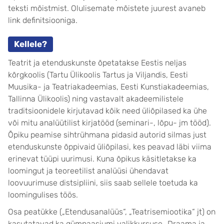
teksti mõistmist. Olulisemate mõistete juurest avaneb
link definitsiooniga.
Kellele?
Teatrit ja etenduskunste õpetatakse Eestis neljas
kõrgkoolis (Tartu Ülikoolis Tartus ja Viljandis, Eesti
Muusika- ja Teatriakadeemias, Eesti Kunstiakadeemias,
Tallinna Ülikoolis) ning vastavalt akadeemilistele
traditsioonidele kirjutavad kõik need üliõpilased ka ühe
või mitu analüütilist kirjatööd (seminari-, lõpu- jm tööd).
Õpiku peamise sihtrühmana pidasid autorid silmas just
etenduskunste õppivaid üliõpilasi, kes peavad läbi viima
erinevat tüüpi uurimusi. Kuna õpikus käsitletakse ka
loomingut ja teoreetilist analüüsi ühendavat
loovuurimuse distsipliini, siis saab sellele toetuda ka
loomingulises töös.
Osa peatükke („Etendusanalüüs“, „Teatrisemiootika“ jt) on
kasutatavad ka gümnaasiumi valikkursuse „Draama ja