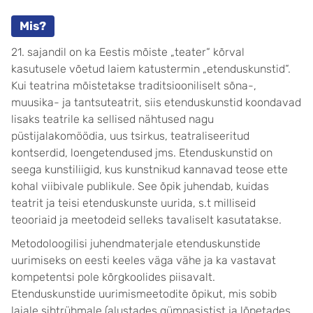
Mis?
21. sajandil on ka Eestis mõiste „teater“ kõrval
kasutusele võetud laiem katustermin „etenduskunstid“.
Kui teatrina mõistetakse traditsiooniliselt sõna-,
muusika- ja tantsuteatrit, siis etenduskunstid koondavad
lisaks teatrile ka sellised nähtused nagu
püstijalakomöödia, uus tsirkus, teatraliseeritud
kontserdid, loengetendused jms. Etenduskunstid on
seega kunstiliigid, kus kunstnikud kannavad teose ette
kohal viibivale publikule. See õpik juhendab, kuidas
teatrit ja teisi etenduskunste uurida, s.t milliseid
teooriaid ja meetodeid selleks tavaliselt kasutatakse.
Metodoloogilisi juhendmaterjale etenduskunstide
uurimiseks on eesti keeles väga vähe ja ka vastavat
kompetentsi pole kõrgkoolides piisavalt.
Etenduskunstide uurimismeetodite õpikut, mis sobib
laiale sihtrühmale (alustades gümnasistist ja lõpetades