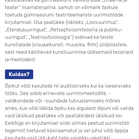
teater“ lisamaterjalina, samuti on võimalik õpikule
toetuda gümnaasiumi teatriteemaliste uurimistööde
kirjutamisel. Osa peatükke (näiteks „Loovuurimus“,
„Etendusuuringud“, „Retseptsiooniteooria ja publiku-
uuringud“, „Teatrisotsioloogia“) sobivad ka teiste
kunstialade (visuaalkunsti, muusika, filmi) üliõpilastele,
sest need käsitlevad kunstiuurimise üldisemaid teooriaid
ja meetodeid.
Kuidas?
Õpikut võib kasutada nii auditoorseks kui ka iseseisvaks
tööks. See sobib erinevate uurimismeetodite, -
valdkondade või -suundade tutvustamiseks mõnes
aines, kus võib läbida õpiku kas algusest lõpuni või valida
vaid üksikuid peatükke või peatükkidest üksikuid osi.
Eelkõige on kirjutamisel siiski silmas peetud uurimistöö
tegemist toetavat käsiraamatut ja sel juhul võib õppija
kasutada vaid üht-kaht talle vajalikku peatükki.