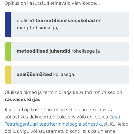
Õpikus on kasutatud erinevaid värvikoode:
olulised
teoreetilised seisukohad
on
märgitud sinisega,
metoodilised juhendid
rohelisega ja
analüüsinäited
kollasega.
Olulised nimed ja terminid, aga ka autori rõhutused on
rasvases kirjas
.
Kui leiad õpikust sõnu, mida selle juurde kuuluvas
sõnastikus defineeritud pole, siis võib abi otsida
Eesti
Teatriagentuuri teatriterminoloogia sõnastikust
. Kui leiad
õpikus vigu või arusaamatuid kohti, siis palun anna