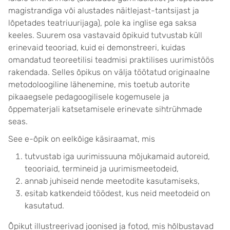
magistrandiga või alustades näitlejast-tantsijast ja
lõpetades teatriuurijaga), pole ka inglise ega saksa
keeles. Suurem osa vastavaid õpikuid tutvustab küll
erinevaid teooriad, kuid ei demonstreeri, kuidas
omandatud teoreetilisi teadmisi praktilises uurimistöös
rakendada. Selles õpikus on välja töötatud originaalne
metodoloogiline lähenemine, mis toetub autorite
pikaaegsele pedagoogilisele kogemusele ja
õppematerjali katsetamisele erinevate sihtrühmade
seas.
See e-õpik on eelkõige käsiraamat, mis
tutvustab iga uurimissuuna mõjukamaid autoreid,
teooriaid, termineid ja uurimismeetodeid,
annab juhiseid nende meetodite kasutamiseks,
esitab katkendeid töödest, kus neid meetodeid on
kasutatud.
Õpikut illustreerivad joonised ja fotod, mis hõlbustavad