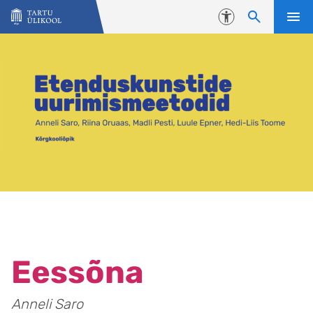
Liigu edasi põhisisu juurde
Juurdepääsetavus
Eessõna
Anneli Saro