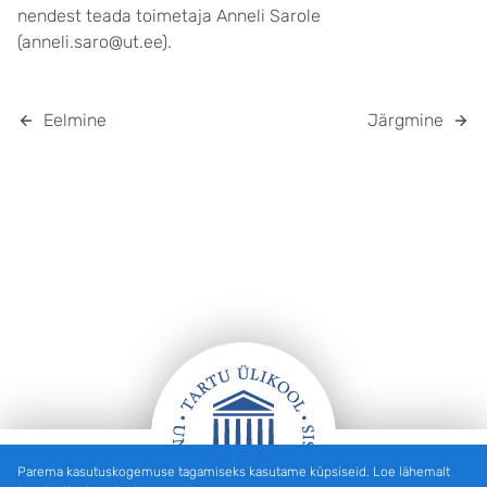
nendest teada toimetaja Anneli Sarole
(anneli.saro@ut.ee).
Eelmine
Järgmine
Parema kasutuskogemuse tagamiseks kasutame küpsiseid. Loe lähemalt