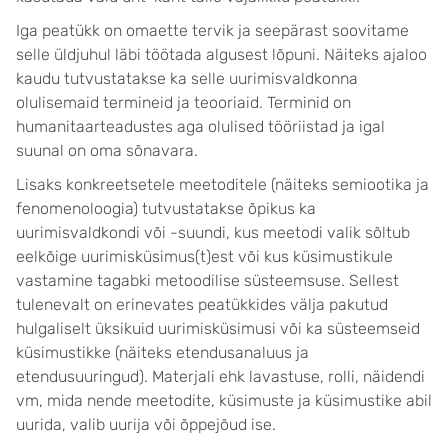
Iga peatükk on omaette tervik ja seepärast soovitame
selle üldjuhul läbi töötada algusest lõpuni. Näiteks ajaloo
kaudu tutvustatakse ka selle uurimisvaldkonna
olulisemaid termineid ja teooriaid. Terminid on
humanitaarteadustes aga olulised tööriistad ja igal
suunal on oma sõnavara.
Lisaks konkreetsetele meetoditele (näiteks semiootika ja
fenomenoloogia) tutvustatakse õpikus ka
uurimisvaldkondi või -suundi, kus meetodi valik sõltub
eelkõige uurimisküsimus(t)est või kus küsimustikule
vastamine tagabki metoodilise süsteemsuse. Sellest
tulenevalt on erinevates peatükkides välja pakutud
hulgaliselt üksikuid uurimisküsimusi või ka süsteemseid
küsimustikke (näiteks etendusanaluus ja
etendusuuringud). Materjali ehk lavastuse, rolli, näidendi
vm, mida nende meetodite, küsimuste ja küsimustike abil
uurida, valib uurija või õppejõud ise.