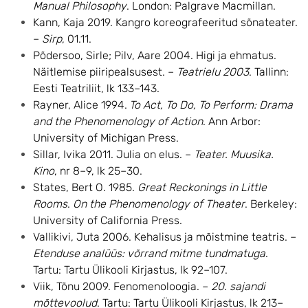
Manual Philosophy
. London: Palgrave Macmillan.
Kann, Kaja 2019. Kangro koreografeeritud sõnateater.
–
Sirp
, 01.11.
Põdersoo, Sirle; Pilv, Aare 2004. Higi ja ehmatus.
Näitlemise piiripealsusest. –
Teatrielu 2003
. Tallinn:
Eesti Teatriliit, lk 133–143.
Rayner, Alice 1994.
To Act, To Do, To Perform: Drama
and the Phenomenology of Action
. Ann Arbor:
University of Michigan Press.
Sillar, Ivika 2011. Julia on elus. –
Teater. Muusika.
Kino
, nr 8–9, lk 25–30.
States, Bert O. 1985.
Great Reckonings in Little
Rooms
.
On the Phenomenology of Theater
.
Berkeley:
University of California Press.
Vallikivi, Juta 2006. Kehalisus ja mõistmine teatris. –
Etenduse analüüs: võrrand mitme tundmatuga
.
Tartu: Tartu Ülikooli Kirjastus, lk 92–107.
Viik, Tõnu 2009. Fenomenoloogia. –
20. sajandi
mõttevoolud
. Tartu: Tartu Ülikooli Kirjastus, lk 213–