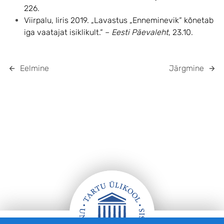
226.
Viirpalu, Iiris 2019. „Lavastus „Enneminevik“ kõnetab
iga vaatajat isiklikult.“ –
Eesti Päevaleht
, 23.10.
Eelmine
Järgmine