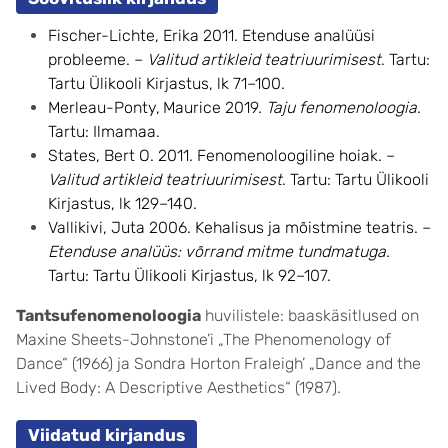
Fischer-Lichte, Erika 2011. Etenduse analüüsi
probleeme. –
Valitud artikleid teatriuurimisest
. Tartu:
Tartu Ülikooli Kirjastus, lk 71–100.
Merleau-Ponty,
Maurice 2019.
Taju fenomenoloogia
.
Tartu: Ilmamaa.
States, Bert O. 2011. Fenomenoloogiline hoiak. –
Valitud artikleid teatriuurimisest
. Tartu: Tartu Ülikooli
Kirjastus, lk 129–140.
Vallikivi, Juta 2006. Kehalisus ja mõistmine teatris. –
Etenduse analüüs: võrrand mitme tundmatuga
.
Tartu: Tartu Ülikooli Kirjastus, lk 92–107.
Tantsufenomenoloogia
huvilistele: baaskäsitlused on
Maxine Sheets-Johnstone’i „The Phenomenology of
Dance“ (1966) ja Sondra Horton Fraleigh’ „Dance and the
Lived Body: A Descriptive Aesthetics“ (1987).
Viidatud kirjandus