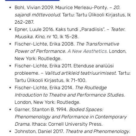
Bohl, Vivian 2009. Maurice Merleau-Ponty. –
20.
sajandi mõttevoolud
. Tartu: Tartu Ülikooli Kirjastus, lk
262–287.
Epner, Luule 2016. Kaks tundi „Paradiisis“. –
Teater.
Muusika. Kino
, nr 10, lk 15–28.
Fischer-Lichte, Erika 2008.
The Transformative
Power of Performance.
A New Aesthetics.
London,
New York: Routledge.
Fischer-Lichte, Erika 2011. Etenduse analüüsi
probleeme. –
Valitud artikleid teatriuurimisest
. Tartu:
Tartu Ülikooli Kirjastus, lk 71–100.
Fischer-Lichte, Erika 2014.
The Routledge
Introduction to Theatre and Performance Studies
.
London, New York: Routledge.
Garner, Stanton B. 1994.
Bodied Spaces:
Phenomenology and Peformance in Contemporary
Drama
. Ithaca: Cornell University Press.
Johnston, Daniel 2017.
Theatre and Phenomenology
.