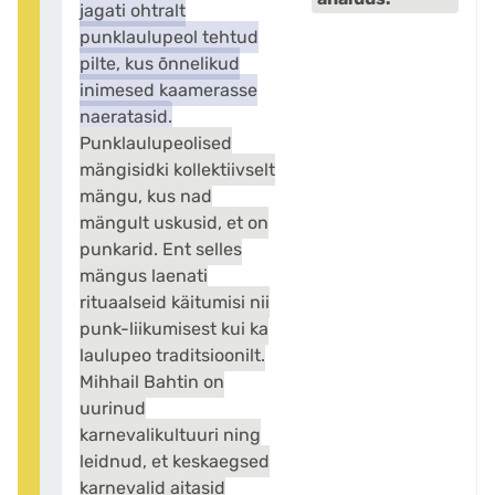
jagati ohtralt
punklaulupeol tehtud
pilte, kus õnnelikud
inimesed kaamerasse
naeratasid.
Punklaulupeolised
mängisidki kollektiivselt
mängu, kus nad
mängult uskusid, et on
punkarid. Ent selles
mängus laenati
rituaalseid käitumisi nii
punk-liikumisest kui ka
laulupeo traditsioonilt.
Mihhail Bahtin on
uurinud
karnevalikultuuri ning
leidnud, et keskaegsed
karnevalid aitasid