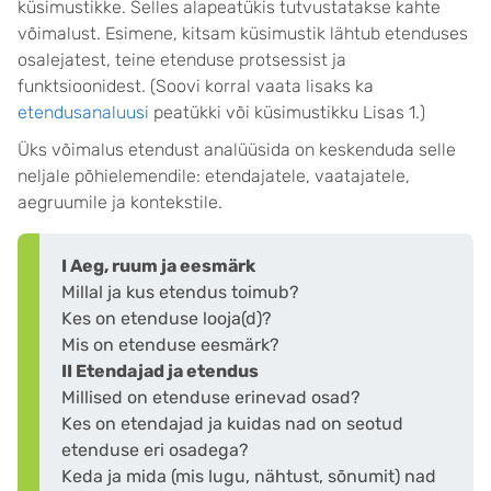
küsimustikke. Selles alapeatükis tutvustatakse kahte
võimalust. Esimene, kitsam küsimustik lähtub etenduses
osalejatest, teine etenduse protsessist ja
funktsioonidest. (Soovi korral vaata lisaks ka
etendusanaluusi
peatükki või küsimustikku Lisas 1.)
Üks võimalus etendust analüüsida on keskenduda selle
neljale põhielemendile: etendajatele, vaatajatele,
aegruumile ja kontekstile.
I Aeg, ruum ja eesmärk
Millal ja kus etendus toimub?
Kes on etenduse looja(d)?
Mis on etenduse eesmärk?
II Etendajad ja etendus
Millised on etenduse erinevad osad?
Kes on etendajad ja kuidas nad on seotud
etenduse eri osadega?
Keda ja mida (mis lugu, nähtust, sõnumit) nad