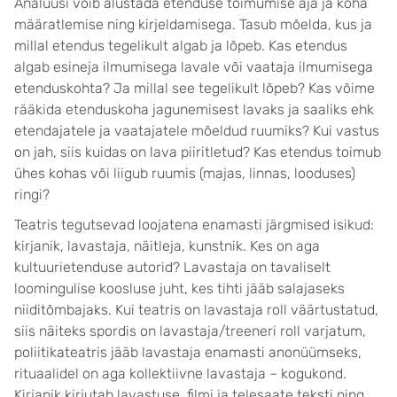
Analüüsi võib alustada etenduse toimumise aja ja koha
määratlemise ning kirjeldamisega. Tasub mõelda, kus ja
millal etendus tegelikult algab ja lõpeb. Kas etendus
algab esineja ilmumisega lavale või vaataja ilmumisega
etenduskohta? Ja millal see tegelikult lõpeb? Kas võime
rääkida etenduskoha jagunemisest lavaks ja saaliks ehk
etendajatele ja vaatajatele mõeldud ruumiks? Kui vastus
on jah, siis kuidas on lava piiritletud? Kas etendus toimub
ühes kohas või liigub ruumis (majas, linnas, looduses)
ringi?
Teatris tegutsevad loojatena enamasti järgmised isikud:
kirjanik, lavastaja, näitleja, kunstnik. Kes on aga
kultuurietenduse autorid? Lavastaja on tavaliselt
loomingulise koosluse juht, kes tihti jääb salajaseks
niiditõmbajaks. Kui teatris on lavastaja roll väärtustatud,
siis näiteks spordis on lavastaja/treeneri roll varjatum,
poliitikateatris jääb lavastaja enamasti anonüümseks,
rituaalidel on aga kollektiivne lavastaja – kogukond.
Kirjanik kirjutab lavastuse, filmi ja telesaate teksti ning