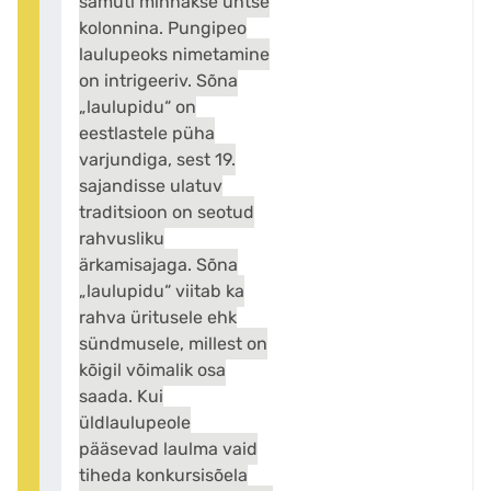
samuti minnakse ühtse
kolonnina. Pungipeo
laulupeoks nimetamine
on intrigeeriv. Sõna
„laulupidu“ on
eestlastele püha
varjundiga, sest 19.
sajandisse ulatuv
traditsioon on seotud
rahvusliku
ärkamisajaga. Sõna
„laulupidu“ viitab ka
rahva üritusele ehk
sündmusele, millest on
kõigil võimalik osa
saada. Kui
üldlaulupeole
pääsevad laulma vaid
tiheda konkursisõela