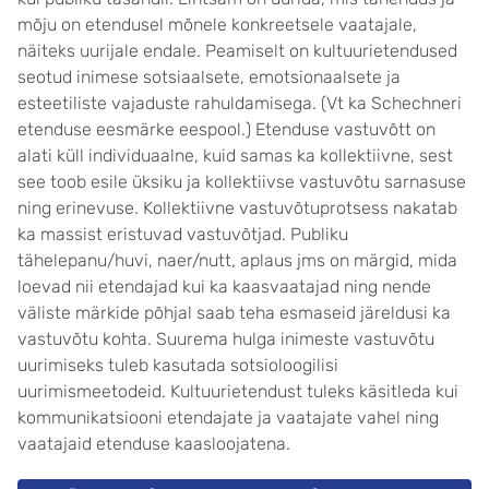
mõju on etendusel mõnele konkreetsele vaatajale,
näiteks uurijale endale. Peamiselt on kultuurietendused
seotud inimese sotsiaalsete, emotsionaalsete ja
esteetiliste vajaduste rahuldamisega. (Vt ka Schechneri
etenduse eesmärke eespool.) Etenduse vastuvõtt on
alati küll individuaalne, kuid samas ka kollektiivne, sest
see toob esile üksiku ja kollektiivse vastuvõtu sarnasuse
ning erinevuse. Kollektiivne vastuvõtuprotsess nakatab
ka massist eristuvad vastuvõtjad. Publiku
tähelepanu/huvi, naer/nutt, aplaus jms on märgid, mida
loevad nii etendajad kui ka kaasvaatajad ning nende
väliste märkide põhjal saab teha esmaseid järeldusi ka
vastuvõtu kohta. Suurema hulga inimeste vastuvõtu
uurimiseks tuleb kasutada sotsioloogilisi
uurimismeetodeid. Kultuurietendust tuleks käsitleda kui
kommunikatsiooni etendajate ja vaatajate vahel ning
vaatajaid etenduse kaasloojatena.