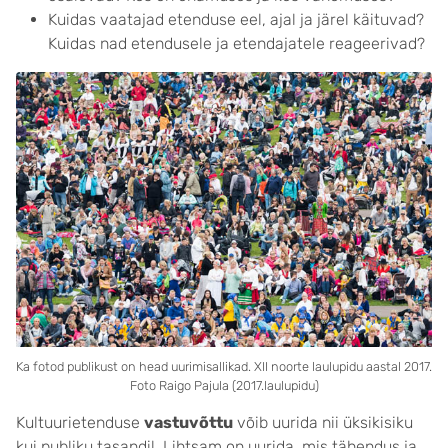
Kuidas vaatajad etenduse eel, ajal ja järel käituvad?
Kuidas nad etendusele ja etendajatele reageerivad?
Ka fotod publikust on head uurimisallikad. XII noorte laulupidu aastal 2017.
Foto Raigo Pajula (2017.laulupidu)
Kultuurietenduse
vastuvõttu
võib uurida nii üksikisiku
kui publiku tasandil. Lihtsam on uurida, mis tähendus ja