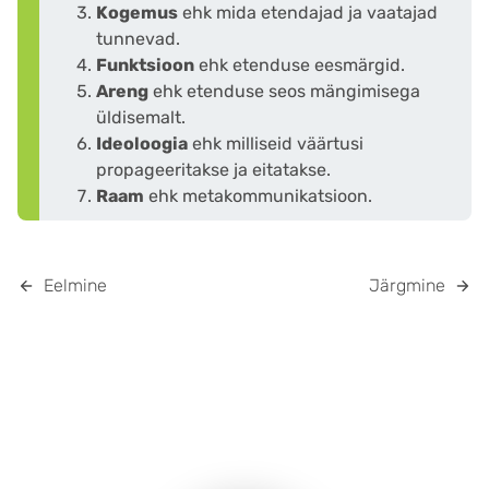
Kogemus
ehk mida etendajad ja vaatajad
tunnevad.
Funktsioon
ehk etenduse eesmärgid.
Areng
ehk etenduse seos mängimisega
üldisemalt.
Ideoloogia
ehk milliseid väärtusi
propageeritakse ja eitatakse.
Raam
ehk metakommunikatsioon.
Eelmine
Järgmine