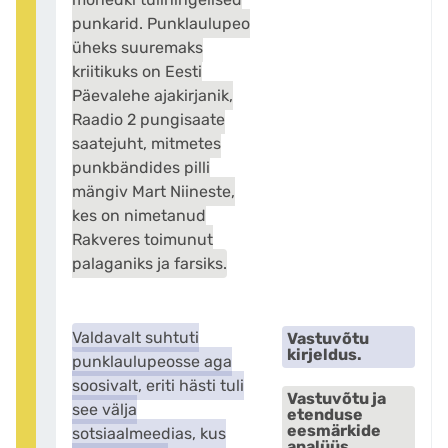
punkarid. Punklaulupeo
üheks suuremaks
kriitikuks on Eesti
Päevalehe ajakirjanik,
Raadio 2 pungisaate
saatejuht, mitmetes
punkbändides pilli
mängiv Mart Niineste,
kes on nimetanud
Rakveres toimunut
palaganiks ja farsiks.
Valdavalt suhtuti
Vastuvõtu
kirjeldus.
punklaulupeosse aga
soosivalt, eriti hästi tuli
Vastuvõtu ja
see välja
etenduse
eesmärkide
sotsiaalmeedias, kus
analüüs.