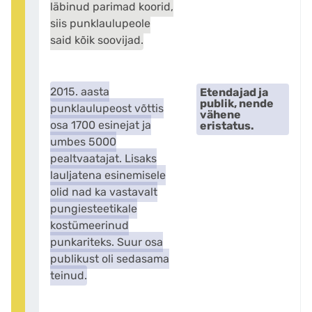
läbinud parimad koorid,
siis punklaulupeole
said kõik soovijad.
2015. aasta
Etendajad ja
publik, nende
punklaulupeost võttis
vähene
osa 1700 esinejat ja
eristatus.
umbes 5000
pealtvaatajat. Lisaks
lauljatena esinemisele
olid nad ka vastavalt
pungiesteetikale
kostümeerinud
punkariteks. Suur osa
publikust oli sedasama
teinud.