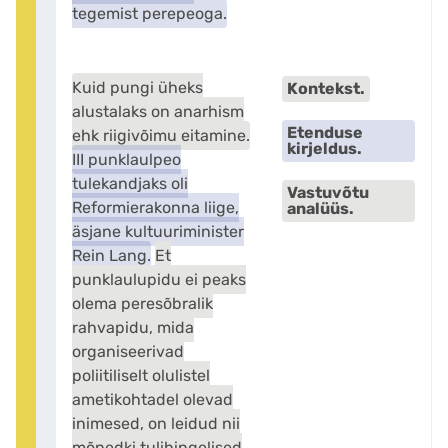
tegemist perepeoga.
Kuid pungi üheks
Kontekst.
alustalaks on anarhism
Etenduse
ehk riigivõimu eitamine.
kirjeldus.
III punklaulpeo
tulekandjaks oli
Vastuvõtu
Reformierakonna liige,
analüüs.
äsjane kultuuriminister
Rein Lang.
Et
punklaulupidu ei peaks
olema peresõbralik
rahvapidu, mida
organiseerivad
poliitiliselt olulistel
ametikohtadel olevad
inimesed, on leidud nii
mõnedki tulihingelised