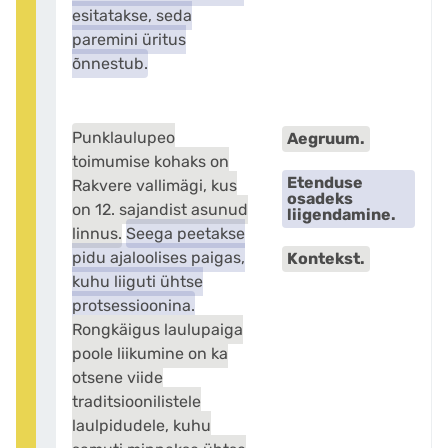
esitatakse, seda
paremini üritus
õnnestub.
Punklaulupeo
Aegruum.
toimumise kohaks on
Etenduse
Rakvere vallimägi, kus
osadeks
on 12. sajandist asunud
liigendamine.
linnus.
Seega peetakse
pidu ajaloolises paigas,
Kontekst.
kuhu liiguti ühtse
protsessioonina.
Rongkäigus laulupaiga
poole liikumine on ka
otsene viide
traditsioonilistele
laulpidudele, kuhu