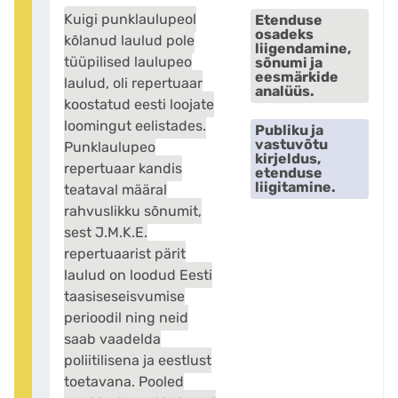
Kuigi punklaulupeol
Etenduse
osadeks
kõlanud laulud pole
liigendamine,
tüüpilised laulupeo
sõnumi ja
eesmärkide
laulud, oli repertuaar
analüüs.
koostatud eesti loojate
loomingut eelistades.
Publiku ja
vastuvõtu
Punklaulupeo
kirjeldus,
repertuaar kandis
etenduse
liigitamine.
teataval määral
rahvuslikku sõnumit,
sest J.M.K.E.
repertuaarist pärit
laulud on loodud Eesti
taasiseseisvumise
perioodil ning neid
saab vaadelda
poliitilisena ja eestlust
toetavana. Pooled