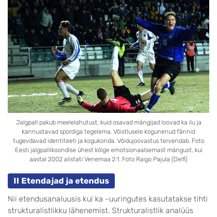
Jalgpall pakub meelelahutust, kuid osavad mängijad loovad ka ilu ja
kannustavad spordiga tegelema. Võistlusele kogunenud fännid
tugevdavad identiteeti ja kogukonda. Võidujoovastus tervendab. Foto
Eesti jalgpallikoondise ühest kõige emotsionaalsemast mängust, kui
aastal 2002 alistati Venemaa 2:1. Foto Raigo Pajula (Delfi)
II Etendajad ja etendus
Nii etendusanaluusis kui ka -uuringutes kasutatakse tihti
strukturalistlikku lähenemist. Strukturalistlik analüüs