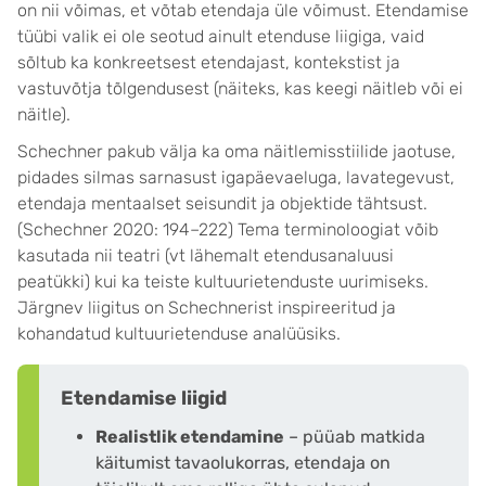
on nii võimas, et võtab etendaja üle võimust. Etendamise
tüübi valik ei ole seotud ainult etenduse liigiga, vaid
sõltub ka konkreetsest etendajast, kontekstist ja
vastuvõtja tõlgendusest (näiteks, kas keegi näitleb või ei
näitle).
Schechner pakub välja ka oma näitlemisstiilide jaotuse,
pidades silmas sarnasust igapäevaeluga, lavategevust,
etendaja mentaalset seisundit ja objektide tähtsust.
(Schechner 2020: 194–222) Tema terminoloogiat võib
kasutada nii teatri (vt lähemalt etendusanaluusi
peatükki) kui ka teiste kultuurietenduste uurimiseks.
Järgnev liigitus on Schechnerist inspireeritud ja
kohandatud kultuurietenduse analüüsiks.
Etendamise liigid
Realistlik etendamine
– püüab matkida
käitumist tavaolukorras, etendaja on