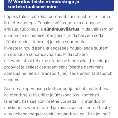
IV Võrdlus teiste etendustega ja
kontekstualiseerimine
Lõpuks tuleks võrrelda uuritavat sündmust teiste sama
liiki etendustega. Tuuakse välja uuritava etenduse
erilisus, tüüpilisus ja
sündmusväärtus
. Mida väiksem on
sündmuse esinemise tõenäosus (mida harvem seda
tüüpi etendusi tehakse) ja mida suuremaid
investeeringuid (raha ja aega) see nõuab, seda suurem
on etenduse sündmusväärtus. Mida rohkem
ettevalmistusi tehakse etenduse loomiseks (treeningud,
proovid) ja sellest osa saamiseks (piletite hankimine,
spetsiaalne riietus, transport jne), seda enam tähtsustub
sündmus
Suurema kogemusega kultuuriuurija püüab määratleda
ka etenduse kultuurilist ja ühiskondlikku konteksti
laiemalt. Kas see konkreetne või seda liiki etendus on
ühiskonnas väärtustatud ja kuidas see on seotud teiste
eluvaldkondadega (argielu, majanduse, poliitika jm-ga)?