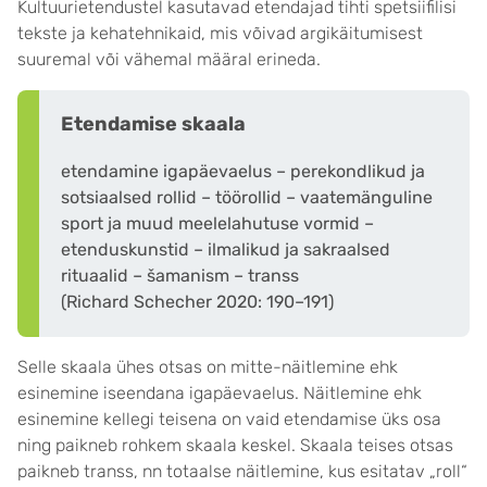
Kultuurietendustel kasutavad etendajad tihti spetsiifilisi
tekste ja kehatehnikaid, mis võivad argikäitumisest
suuremal või vähemal määral erineda.
Etendamise skaala
etendamine igapäevaelus – perekondlikud ja
sotsiaalsed rollid – töörollid – vaatemänguline
sport ja muud meelelahutuse vormid –
etenduskunstid – ilmalikud ja sakraalsed
rituaalid – šamanism – transs
(Richard Schecher 2020: 190–191)
Selle skaala ühes otsas on mitte-näitlemine ehk
esinemine iseendana igapäevaelus. Näitlemine ehk
esinemine kellegi teisena on vaid etendamise üks osa
ning paikneb rohkem skaala keskel. Skaala teises otsas
paikneb transs, nn totaalse näitlemine, kus esitatav „roll“