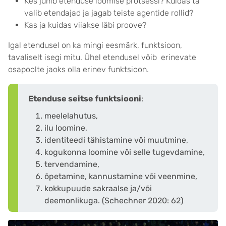
Kes juhib etenduse loomise protsessi? Kuidas ta
valib etendajad ja jagab teiste agentide rollid?
Kas ja kuidas viiakse läbi proove?
Igal etendusel on ka mingi eesmärk, funktsioon,
tavaliselt isegi mitu. Ühel etendusel võib erinevate
osapoolte jaoks olla erinev funktsioon.
Etenduse seitse funktsiooni
:
meelelahutus,
ilu loomine,
identiteedi tähistamine või muutmine,
kogukonna loomine või selle tugevdamine,
tervendamine,
õpetamine, kannustamine või veenmine,
kokkupuude sakraalse ja/või
deemonlikuga. (Schechner 2020: 62)