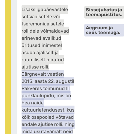
Lisaks igapäevastele
Sissejuhatus ja
teemapüstitus.
sotsiaalsetele või
tseremoniaalsetele
Aegruum ja
rollidele võimaldavad
seos teemaga.
erinevad avalikud
üritused inimestel
asuda ajaliselt ja
ruumiliselt piiratud
ajutisse rolli.
Järgnevalt vaatlen
2015. aasta 22. augustil
Rakveres toimunud III
punklaulupidu, mis on
hea näide
kultuurietendusest, kus
kõik osapooled võtavad
endale ajutise rolli, ning
mida usutavamalt neid