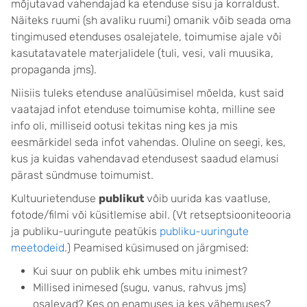
mõjutavad vahendajad ka etenduse sisu ja korraldust.
Näiteks ruumi (sh avaliku ruumi) omanik võib seada oma
tingimused etenduses osalejatele, toimumise ajale või
kasutatavatele materjalidele (tuli, vesi, vali muusika,
propaganda jms).
Niisiis tuleks etenduse analüüsimisel mõelda, kust said
vaatajad infot etenduse toimumise kohta, milline see
info oli, milliseid ootusi tekitas ning kes ja mis
eesmärkidel seda infot vahendas. Oluline on seegi, kes,
kus ja kuidas vahendavad etendusest saadud elamusi
pärast sündmuse toimumist.
Kultuurietenduse
publikut
võib uurida kas vaatluse,
fotode/filmi või küsitlemise abil. (Vt retseptsiooniteooria
ja publiku-uuringute peatükis
publiku-uuringute
meetodeid
.) Peamised küsimused on järgmised:
Kui suur on publik ehk umbes mitu inimest?
Millised inimesed (sugu, vanus, rahvus jms)
osalevad? Kes on enamuses ja kes vähemuses?