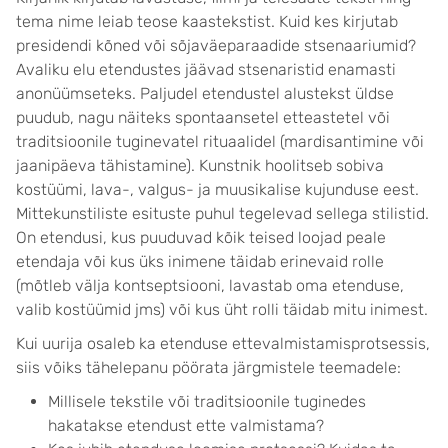
tema nime leiab teose kaastekstist. Kuid kes kirjutab
presidendi kõned või sõjaväeparaadide stsenaariumid?
Avaliku elu etendustes jäävad stsenaristid enamasti
anonüümseteks. Paljudel etendustel alustekst üldse
puudub, nagu näiteks spontaansetel etteastetel või
traditsioonile tuginevatel rituaalidel (mardisantimine või
jaanipäeva tähistamine). Kunstnik hoolitseb sobiva
kostüümi, lava-, valgus- ja muusikalise kujunduse eest.
Mittekunstiliste esituste puhul tegelevad sellega stilistid.
On etendusi, kus puuduvad kõik teised loojad peale
etendaja või kus üks inimene täidab erinevaid rolle
(mõtleb välja kontseptsiooni, lavastab oma etenduse,
valib kostüümid jms) või kus üht rolli täidab mitu inimest.
Kui uurija osaleb ka etenduse ettevalmistamisprotsessis,
siis võiks tähelepanu pöörata järgmistele teemadele:
Millisele tekstile või traditsioonile tuginedes
hakatakse etendust ette valmistama?