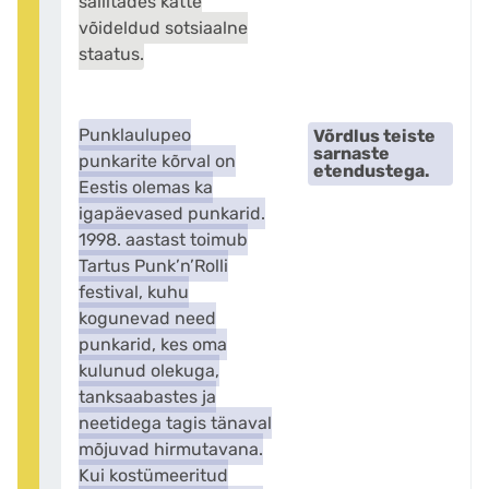
säilitades kätte
võideldud sotsiaalne
staatus.
Punklaulupeo
Võrdlus teiste
sarnaste
punkarite kõrval on
etendustega.
Eestis olemas ka
igapäevased punkarid.
1998. aastast toimub
Tartus Punk’n’Rolli
festival, kuhu
kogunevad need
punkarid, kes oma
kulunud olekuga,
tanksaabastes ja
neetidega tagis tänaval
mõjuvad hirmutavana.
Kui kostümeeritud