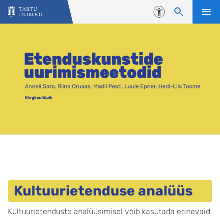
Liigu edasi põhisisu juurde
Juurdepääsetavus
Kultuurietenduse analüüs
Kultuurietenduste analüüsimisel võib kasutada erinevaid