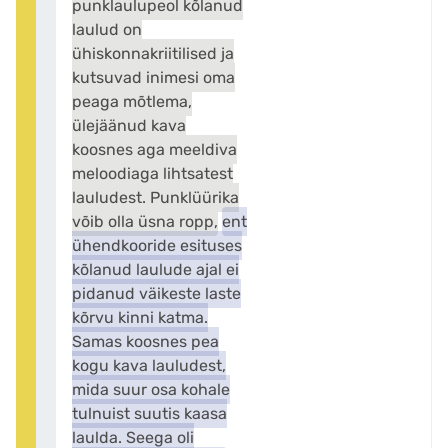
punklaulupeol kõlanud
laulud on
ühiskonnakriitilised ja
kutsuvad inimesi oma
peaga mõtlema,
ülejäänud kava
koosnes aga meeldiva
meloodiaga lihtsatest
lauludest. Punklüürika
võib olla üsna ropp,
ent
ühendkooride esituses
kõlanud laulude ajal ei
pidanud väikeste laste
kõrvu kinni katma.
Samas koosnes pea
kogu kava lauludest,
mida suur osa kohale
tulnuist suutis kaasa
laulda. Seega oli