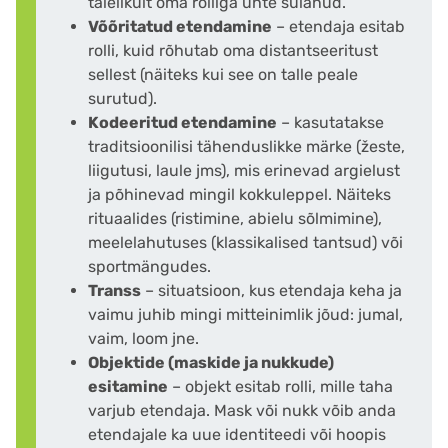
täielikult oma rolliga ühte sulanud.
Võõritatud etendamine
– etendaja esitab
rolli, kuid rõhutab oma distantseeritust
sellest (näiteks kui see on talle peale
surutud).
Kodeeritud etendamine
– kasutatakse
traditsioonilisi tähenduslikke märke (žeste,
liigutusi, laule jms), mis erinevad argielust
ja põhinevad mingil kokkuleppel. Näiteks
rituaalides (ristimine, abielu sõlmimine),
meelelahutuses (klassikalised tantsud) või
sportmängudes.
Transs
– situatsioon, kus etendaja keha ja
vaimu juhib mingi mitteinimlik jõud: jumal,
vaim, loom jne.
Objektide (maskide ja nukkude)
esitamine
– objekt esitab rolli, mille taha
varjub etendaja. Mask või nukk võib anda
etendajale ka uue identiteedi või hoopis