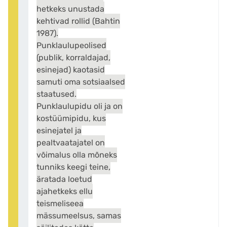
hetkeks unustada
kehtivad rollid (Bahtin
1987).
Punklaulupeolised
(publik, korraldajad,
esinejad) kaotasid
samuti oma sotsiaalsed
staatused.
Punklaulupidu oli ja on
kostüümipidu, kus
esinejatel ja
pealtvaatajatel on
võimalus olla mõneks
tunniks keegi teine,
äratada loetud
ajahetkeks ellu
teismeliseea
mässumeelsus, samas