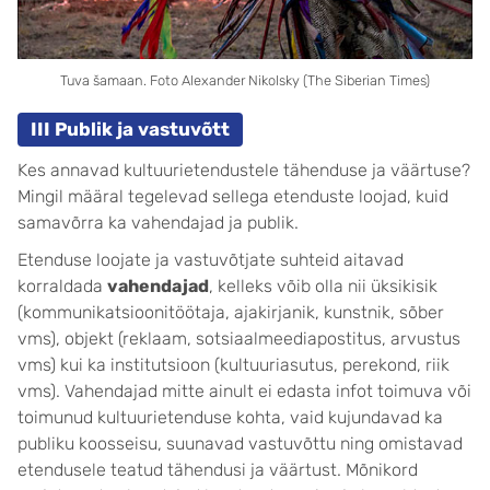
Tuva šamaan. Foto Alexander Nikolsky (The Siberian Times)
III Publik ja vastuvõtt
Kes annavad kultuurietendustele tähenduse ja väärtuse?
Mingil määral tegelevad sellega etenduste loojad, kuid
samavõrra ka vahendajad ja publik.
Etenduse loojate ja vastuvõtjate suhteid aitavad
korraldada
vahendajad
, kelleks võib olla nii üksikisik
(kommunikatsioonitöötaja, ajakirjanik, kunstnik, sõber
vms), objekt (reklaam, sotsiaalmeediapostitus, arvustus
vms) kui ka institutsioon (kultuuriasutus, perekond, riik
vms). Vahendajad mitte ainult ei edasta infot toimuva või
toimunud kultuurietenduse kohta, vaid kujundavad ka
publiku koosseisu, suunavad vastuvõttu ning omistavad
etendusele teatud tähendusi ja väärtust. Mõnikord