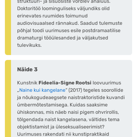
struktuuri- ja sisuosiste võrdlev analüüs.
Doktoritöö loominguliseks väljundiks olid
erinevates ruumides toimunud
audiovisuaalsed rännakud. Saadud tulemuste
põhjal toodi uurimuses esile postdramaatilise
dramaturgi tööülesanded ja väljakutsed
tulevikuks.
Näide 3
Kunstnik
Fideelia-Signe Rootsi
loovuurimus
„
Naine kui kangelane
“ (2017) tegeles soorollide
ja nõukogudeaegsete naistraktoristide kuvandi
ümbermõtestamisega. Kuidas saaksime
ühiskonnas, mis näeb naisi pigem ohvrirollis,
tõlgendada naist kangelasena, vältides tema
objektistamist ja üleseksualiseerimist?
Uurimuses rakendati nii kunstipraktikaid