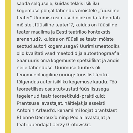
saada selgusele, kuidas tekkis isikliku
kogemuse põhjal tähendus mõistele „füüsiline
teater“. Uurimisküsimused olid: mida tähendab
mõiste „füüsiline teater“?, kuidas on füüsiline
teater maailma ja Eesti teatriloo kontekstis
arenenud?, kuidas on füüsilise teatri mõiste
seotud autori kogemusega? Uurimismeetodiks
olid kvalitatiivsed meetodid ja autoetnograafia:
Saar uuris oma kogemuste spetsiifikat ja andis
neile tähenduse. Uurimuse tüübiks oli
fenomenoloogiline uuring: füüsilist teatrit
tõlgendas autor isikliku kogemuse kaudu. Töö
teoreetilises osas tutvustati füüsilisusega
tegelenud teatriteoreetikuid-praktikuid:
Prantsuse lavastajat, näitlejat ja esseisti
Antonin Artaud’d, kehamiimi loojat prantslast
Étienne Decroux’d ning Poola lavastajat ja
teatriuuendajat Jerzy Grotowskit.