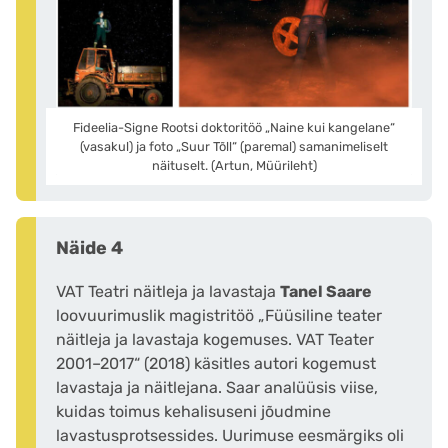
Fideelia-Signe Rootsi doktoritöö „Naine kui kangelane“
(vasakul) ja foto „Suur Tõll“ (paremal) samanimeliselt
näituselt. (Artun, Müürileht)
Näide 4
VAT Teatri näitleja ja lavastaja
Tanel Saare
loovuurimuslik magistritöö „Füüsiline teater
näitleja ja lavastaja kogemuses. VAT Teater
2001–2017“ (2018) käsitles autori kogemust
lavastaja ja näitlejana. Saar analüüsis viise,
kuidas toimus kehalisuseni jõudmine
lavastusprotsessides. Uurimuse eesmärgiks oli