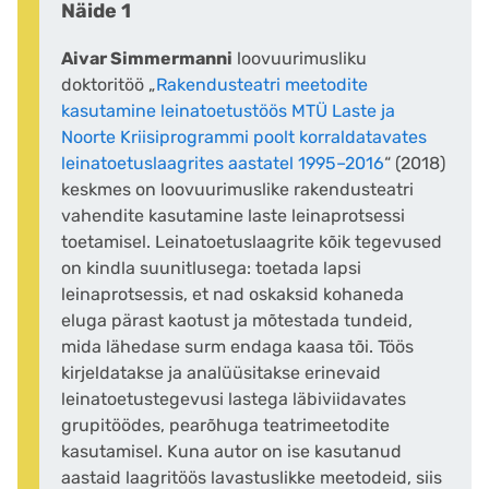
Näide 1
Aivar Simmermanni
loovuurimusliku
doktoritöö „
Rakendusteatri meetodite
kasutamine leinatoetustöös MTÜ Laste ja
Noorte Kriisiprogrammi poolt korraldatavates
leinatoetuslaagrites aastatel 1995–2016
“ (2018)
keskmes on loovuurimuslike rakendusteatri
vahendite kasutamine laste leinaprotsessi
toetamisel. Leinatoetuslaagrite kõik tegevused
on kindla suunitlusega: toetada lapsi
leinaprotsessis, et nad oskaksid kohaneda
eluga pärast kaotust ja mõtestada tundeid,
mida lähedase surm endaga kaasa tõi. Töös
kirjeldatakse ja analüüsitakse erinevaid
leinatoetustegevusi lastega läbiviidavates
grupitöödes, pearõhuga teatrimeetodite
kasutamisel. Kuna autor on ise kasutanud
aastaid laagritöös lavastuslikke meetodeid, siis