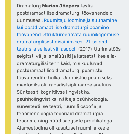
Dramaturg
Marion Jõepera
testis
postdramaatilise dramaturgi töövahendeid
uurimuses „
Ruumitaju loomine ja suunamine
kui postdramaatilise dramaturgi peamine
töövahend. Struktureerimata ruumikogemuse
dramaturgilisest disainimisest 21. sajandi
teatris ja sellest väljaspool
“ (2017). Uurimistöös
selgitati välja, analüüsiti ja katsetati keelelis-
dramaturgilisi tehnikaid, mis kuuluvad
postdramaatilise dramaturgi peamiste
töövahendite hulka. Uurimistöö peamiseks
meetodiks oli transdistsiplinaarne analüüs.
Sünteesiti kognitiivse lingvistika,
psühholingvistika, näitleja psühholoogia,
sünesteetilise teatri, ruumifilosoofia ja
fenomenoloogia teooriaid dramaturgia
teooriate ning nüüdisaegsete praktikatega.
Alameetodina oli kasutusel ruumi ja keele