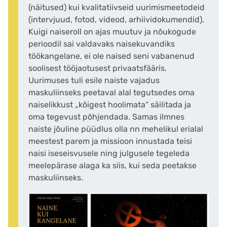
(näitused) kui kvalitatiivseid uurimismeetodeid
(intervjuud, fotod, videod, arhiividokumendid).
Kuigi naiseroll on ajas muutuv ja nõukogude
perioodil sai valdavaks naisekuvandiks
töökangelane, ei ole naised seni vabanenud
soolisest tööjaotusest privaatsfääris.
Uurimuses tuli esile naiste vajadus
maskuliinseks peetaval alal tegutsedes oma
naiselikkust „kõigest hoolimata“ säilitada ja
oma tegevust põhjendada. Samas ilmnes
naiste jõuline püüdlus olla nn mehelikul erialal
meestest parem ja missioon innustada teisi
naisi iseseisvusele ning julgusele tegeleda
meelepärase alaga ka siis, kui seda peetakse
maskuliinseks.