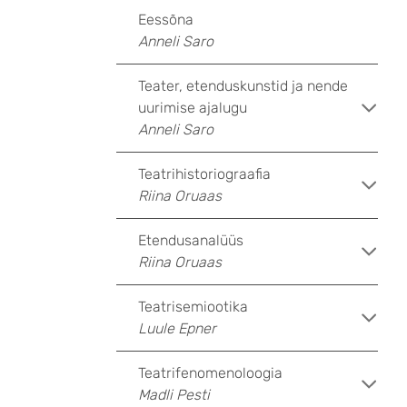
Eessõna
Anneli Saro
Teater, etenduskunstid ja nende
uurimise ajalugu
Anneli Saro
Teatrihistoriograafia
Riina Oruaas
Etendusanalüüs
Riina Oruaas
Teatrisemiootika
Luule Epner
Teatrifenomenoloogia
Madli Pesti