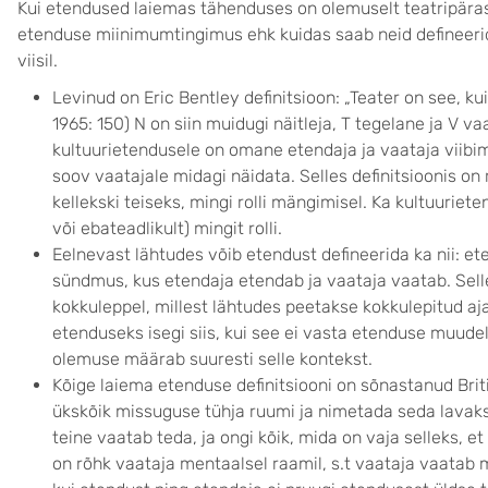
Kui etendused laiemas tähenduses on olemuselt teatripärased
etenduse miinimumtingimus ehk kuidas saab neid defineerida
viisil.
Levinud on Eric Bentley definitsioon: „Teater on see, kui
1965: 150) N on siin muidugi näitleja, T tegelane ja V vaa
kultuurietendusele on omane etendaja ja vaataja viibi
soov vaatajale midagi näidata. Selles definitsioonis o
kellekski teiseks, mingi rolli mängimisel. Ka kultuuriet
või ebateadlikult) mingit rolli.
Eelnevast lähtudes võib etendust defineerida ka nii: eten
sündmus, kus etendaja etendab ja vaataja vaatab. Selle
kokkuleppel, millest lähtudes peetakse kokkulepitud aj
etenduseks isegi siis, kui see ei vasta etenduse muude
olemuse määrab suuresti selle kontekst.
Kõige laiema etenduse definitsiooni on sõnastanud Briti
ükskõik missuguse tühja ruumi ja nimetada seda lavaks.
teine vaatab teda, ja ongi kõik, mida on vaja selleks, et 
on rõhk vaataja mentaalsel raamil, s.t vaataja vaatab 