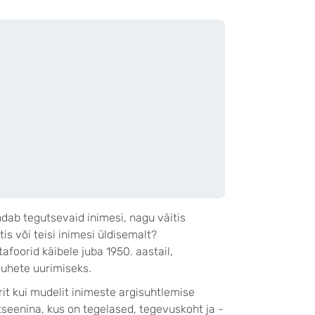
endab tegutsevaid inimesi, nagu väitis
tis või teisi inimesi üldisemalt?
afoorid käibele juba 1950. aastail,
 suhete uurimiseks.
it kui mudelit inimeste argisuhtlemise
stseenina, kus on tegelased, tegevuskoht ja -