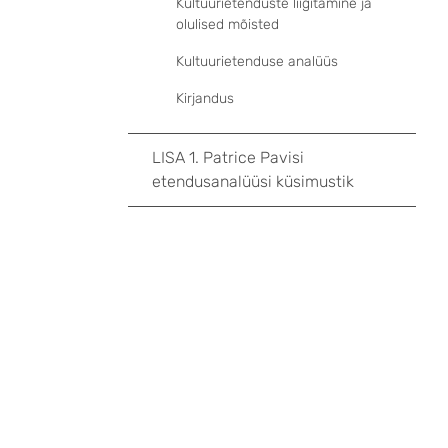
Kultuurietenduste liigitamine ja
olulised mõisted
Kultuurietenduse analüüs
Kirjandus
LISA 1. Patrice Pavisi
etendusanalüüsi küsimustik