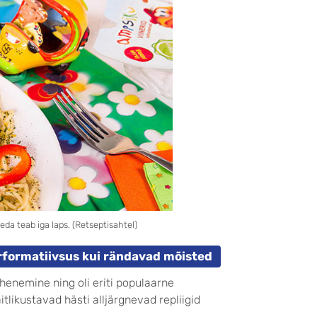
seda teab iga laps. (Retseptisahtel)
erformatiivsus kui rändavad mõisted
henemine ning oli eriti populaarne
äitlikustavad hästi alljärgnevad repliigid