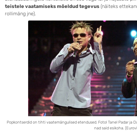
teistele vaatamiseks mõeldud tegevus
(näiteks ettekann
rollimäng jne).
Popkontserdid on tihti vaatemängulised etendused. Fotol Tanel Padar ja Da
nad said esikoha. (Eurovi