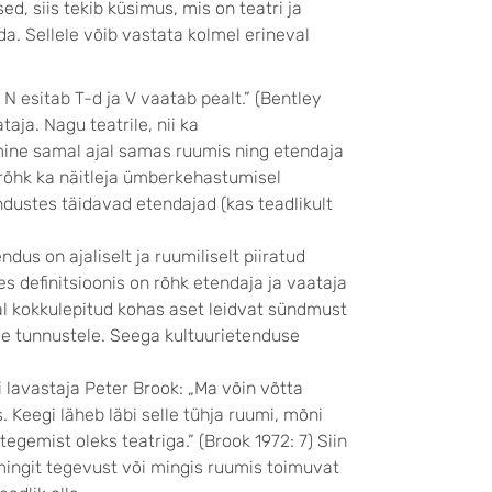
, siis tekib küsimus, mis on teatri ja
. Sellele võib vastata kolmel erineval
 N esitab T-d ja V vaatab pealt.” (Bentley
taja. Nagu teatrile, nii ka
mine samal ajal samas ruumis ning etendaja
n rõhk ka näitleja ümberkehastumisel
endustes täidavad etendajad (kas teadlikult
dus on ajaliselt ja ruumiliselt piiratud
s definitsioonis on rõhk etendaja ja vaataja
al kokkulepitud kohas aset leidvat sündmust
le tunnustele. Seega kultuurietenduse
 lavastaja Peter Brook: „Ma võin võtta
 Keegi läheb läbi selle tühja ruumi, mõni
tegemist oleks teatriga.” (Brook 1972: 7) Siin
mingit tegevust või mingis ruumis toimuvat