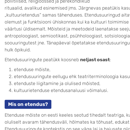
poliitilised, religioossed ja perekondlikud
rituaalid, avalikud esinemised jms. Järgnevas peatükis kas
„kultuurietendus“ samas tähenduses. Etendusuuringud ait
olemust ja funktsiooni ühiskonnas kui ka kultuuri toimimis
väärtusi üldisemalt. Mõisteid ja meetodeid laenatakse seeju
antropoloogiast, semiootikast, psühholoogiast, sotsioloogias
soouuringutest jne. Tänapäeval õpetatakse etendusuuringuid
hulk õpikuid.
Etendusuuringute peatükk koosneb
neljast osast
:
etenduse mõiste,
etendusuuringute eellugu ehk teatriterminoloogia kasu
etenduste liigitamine ja olulised mõisted,
kultuurietenduse etendusanaluusi võimalusi.
Mis on etendus?
Etenduse mõiste on eesti keeles seotud tihedalt teatriga, k
oluliselt avaram tähendusväli, hõlmates ka tõhusat, edukat 
Etendusuuringute kontekstis on see väga lai ja hajusate pii