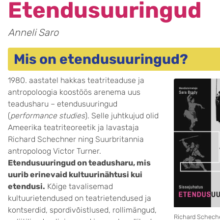
Etendusuuringud
Anneli Saro
Mis on etendusuuringud?
1980. aastatel hakkas teatriteaduse ja
antropoloogia koostöös arenema uus
teadusharu – etendusuuringud
(
performance studies
). Selle juhtkujud olid
Ameerika teatriteoreetik ja lavastaja
Richard Schechner ning Suurbritannia
antropoloog Victor Turner.
Etendusuuringud on teadusharu, mis
uurib erinevaid kultuurinähtusi kui
etendusi.
Kõige tavalisemad
kultuurietendused on teatrietendused ja
kontserdid, spordivõistlused, rollimängud,
Richard Scheche