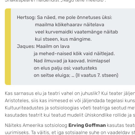
Hertsog: Sa näed, me pole õnnetuses üksi:
maailma kõikehaarav näitelava
veel kurvemaidki vaatemänge näitab
kui stseen, kus mängime.
Jaques: Maailm on lava
ja mehed-naised kõik vaid näitlejad.
Nad ilmuvad ja kaovad. Inimlapsel
on elus palju osi; vaatusteks
on seitse eluiga; … (II vaatus 7. stseen)
Kas sarnasus elu ja teatri vahel on juhuslik? Kui teater jälj
Aristoteles, siis kas inimesed ei või jäljendada tegelasi kuns
Kultuuriteadustes ja sotsioloogias võeti teatriga seotud met
kasutades teatrit kui teatud mudelit ühiskondlike rollide ja
Näiteks Ameerika sotsioloog
Erving Goffman
kasutas teatr
uurimiseks. Ta väitis, et iga sotsiaalne suhe on vaadeldav 