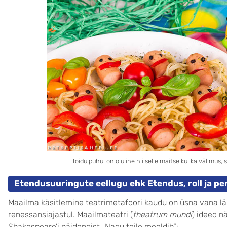
Toidu puhul on oluline nii selle maitse kui ka välimus, 
Etendusuuringute eellugu ehk Etendus, roll ja p
Maailma käsitlemine teatrimetafoori kaudu on üsna vana lä
renessansiajastul. Maailmateatri (
theatrum mundi
) ideed n
Shakespeare’i näidendist „Nagu teile meeldib“: