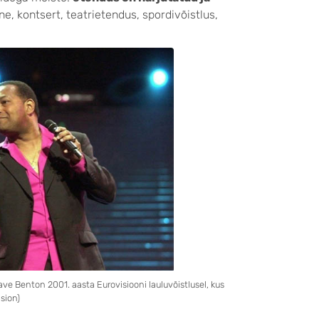
e, kontsert, teatrietendus, spordivõistlus,
ve Benton 2001. aasta Eurovisiooni lauluvõistlusel, kus
sion)