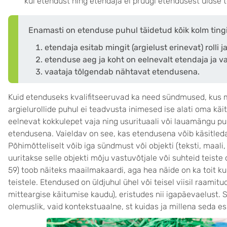
kui etendust ning etendaja ei pruugi etendusest üldse te
Enamasti on etenduse puhul täidetud kõik kolm ting
etendaja esitab mingit (argielust erinevat) rolli 
etenduse aeg ja koht on eelnevalt etendaja ja v
vaataja tõlgendab nähtavat etendusena.
Kuid etenduseks kvalifitseeruvad ka need sündmused, kus m
argielurollide puhul ei teadvusta inimesed ise alati oma käi
eelnevat kokkulepet vaja ning usurituaali või lauamängu puh
etendusena. Vaieldav on see, kas etendusena võib käsitleda
Põhimõtteliselt võib iga sündmust või objekti (teksti, maali,
uuritakse selle objekti mõju vastuvõtjale või suhteid teist
59) toob näiteks maailmakaardi, aga hea näide on ka toit ku
teistele. Etendused on üldjuhul ühel või teisel viisil raamitu
mitteargise käitumise kaudu), eristudes nii igapäevaelust.
olemuslik, vaid kontekstuaalne, st kuidas ja millena seda e