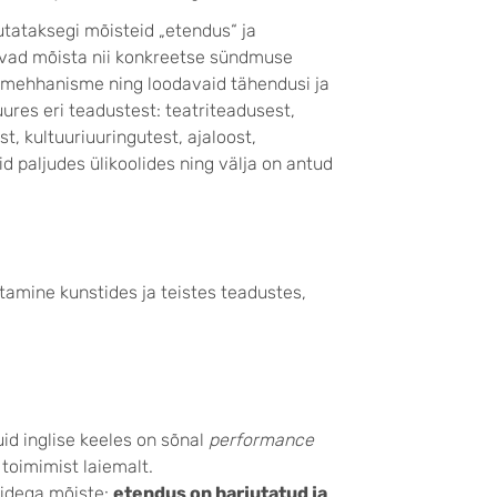
utataksegi mõisteid „etendus“ ja
avad mõista nii konkreetse sündmuse
e mehhanisme ning loodavaid tähendusi ja
ures eri teadustest: teatriteadusest,
t, kultuuriuuringutest, ajaloost,
 paljudes ülikoolides ning välja on antud
tamine kunstides ja teistes teadustes,
uid inglise keeles on sõnal
performance
toimimist laiemalt.
ridega mõiste:
etendus on harjutatud ja