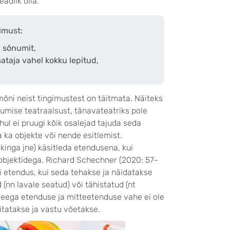
adlik olla.
imust:
ja sõnumit,
aataja vahel kokku lepitud,
õni neist tingimustest on täitmata. Näiteks
tumise teatraalsust, tänavateatriks pole
ul ei pruugi kõik osalejad tajuda seda
 ka objekte või nende esitlemist.
 kinga jne) käsitleda etendusena, kui
e objektidega. Richard Schechner (2020: 57–
i etendus, kui seda tehakse ja näidatakse
d (nn lavale seatud) või tähistatud (nt
 Seega etenduse ja mitteetenduse vahe ei ole
sitatakse ja vastu võetakse.