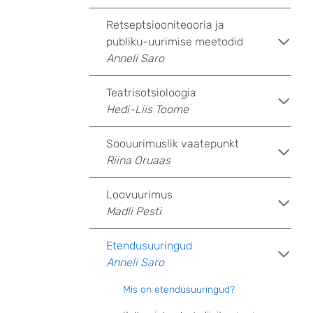
Retseptsiooniteooria ja
publiku-uurimise meetodid
Anneli Saro
Teatrisotsioloogia
Hedi-Liis Toome
Soouurimuslik vaatepunkt
Riina Oruaas
Loovuurimus
Madli Pesti
Etendusuuringud
Anneli Saro
Mis on etendusuuringud?