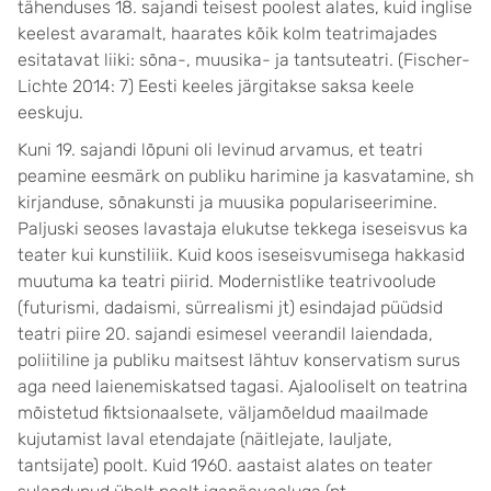
tähenduses 18. sajandi teisest poolest alates, kuid inglise
keelest avaramalt, haarates kõik kolm teatrimajades
esitatavat liiki: sõna-, muusika- ja tantsuteatri. (Fischer-
Lichte 2014: 7) Eesti keeles järgitakse saksa keele
eeskuju.
Kuni 19. sajandi lõpuni oli levinud arvamus, et teatri
peamine eesmärk on publiku harimine ja kasvatamine, sh
kirjanduse, sõnakunsti ja muusika populariseerimine.
Paljuski seoses lavastaja elukutse tekkega iseseisvus ka
teater kui kunstiliik. Kuid koos iseseisvumisega hakkasid
muutuma ka teatri piirid. Modernistlike teatrivoolude
(futurismi, dadaismi, sürrealismi jt) esindajad püüdsid
teatri piire 20. sajandi esimesel veerandil laiendada,
poliitiline ja publiku maitsest lähtuv konservatism surus
aga need laienemiskatsed tagasi. Ajalooliselt on teatrina
mõistetud fiktsionaalsete, väljamõeldud maailmade
kujutamist laval etendajate (näitlejate, lauljate,
tantsijate) poolt. Kuid 1960. aastaist alates on teater