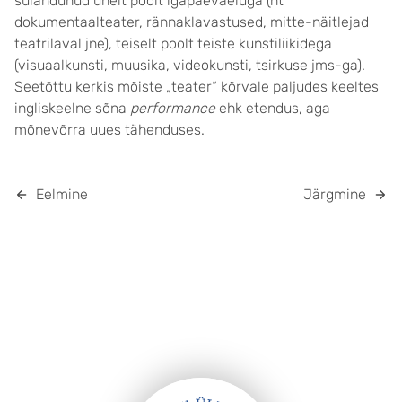
sulandunud ühelt poolt igapäevaeluga (nt
dokumentaalteater, rännaklavastused, mitte-näitlejad
teatrilaval jne), teiselt poolt teiste kunstiliikidega
(visuaalkunsti, muusika, videokunsti, tsirkuse jms-ga).
Seetõttu kerkis mõiste „teater“ kõrvale paljudes keeltes
ingliskeelne sõna
performance
ehk etendus, aga
mõnevõrra uues tähenduses.
Eelmine
Järgmine