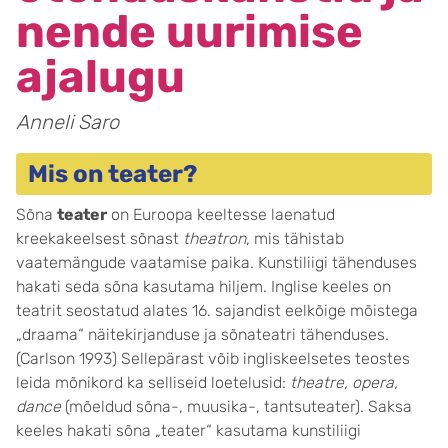
nende uurimise
ajalugu
Anneli Saro
Mis on teater?
Sõna
teater
on Euroopa keeltesse laenatud
kreekakeelsest sõnast
theatron
, mis tähistab
vaatemängude vaatamise paika. Kunstiliigi tähenduses
hakati seda sõna kasutama hiljem. Inglise keeles on
teatrit seostatud alates 16. sajandist eelkõige mõistega
„draama“ näitekirjanduse ja sõnateatri tähenduses.
(Carlson 1993) Sellepärast võib ingliskeelsetes teostes
leida mõnikord ka selliseid loetelusid:
theatre, opera,
dance
(mõeldud sõna-, muusika-, tantsuteater). Saksa
keeles hakati sõna „teater“ kasutama kunstiliigi