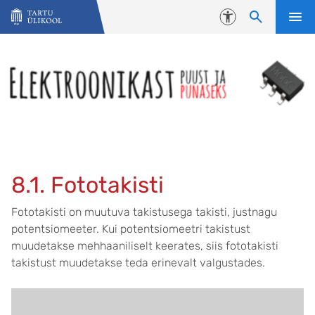
Liigu edasi põhisisu juurde
Juurdepääsetavus
8.1. Fototakisti
Fototakisti on muutuva takistusega takisti, justnagu
potentsiomeeter. Kui potentsiomeetri takistust
muudetakse mehhaaniliselt keerates, siis fototakisti
takistust muudetakse teda erinevalt valgustades.