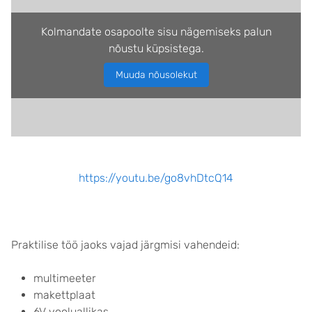
Kolmandate osapoolte sisu nägemiseks palun
nõustu küpsistega.
Muuda nõusolekut
https://youtu.be/go8vhDtcQ14
Praktilise töö jaoks vajad järgmisi vahendeid:
multimeeter
makettplaat
6V vooluallikas