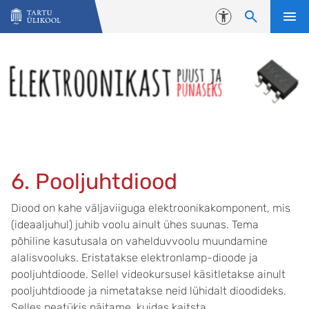
Liigu edasi põhisisu juurde
Juurdepääsetavus
6. Pooljuhtdiood
Diood on kahe väljaviiguga elektroonikakomponent, mis
(ideaaljuhul) juhib voolu ainult ühes suunas. Tema
põhiline kasutusala on vahelduvvoolu muundamine
alalisvooluks. Eristatakse elektronlamp-dioode ja
pooljuhtdioode. Sellel videokursusel käsitletakse ainult
pooljuhtdioode ja nimetatakse neid lühidalt dioodideks.
Selles peatükis näitame, kuidas kaitsta