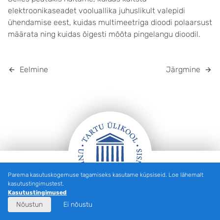
elektroonikaseadet vooluallika juhuslikult valepidi
ühendamise eest, kuidas multimeetriga dioodi polaarsust
määrata ning kuidas õigesti mõõta pingelangu dioodil.
Eelmine
Järgmine
Parema kasutuskogemuse tagamiseks kasutame küpsiseid. Loe lähemalt
Jalus
kasutustingimustest.
Kasutustingimused
Nõustun
Ei nõustu