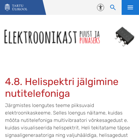
Liigu edasi põhisisu juurde
Juurdepääsetavus
4.8. Helispektri jälgimine
nutitelefoniga
Järgmistes loengutes teeme piiksuvaid
elektroonikaskeeme. Selles loengus näitame, kuidas
mõõta nutitelefoniga multivibraatori võnkesagedust e.
kuidas visualiseerida helispektrit. Heli tekitatame täpse
signaaligeneraatoriga ning valjuhääldiga, helisagedust