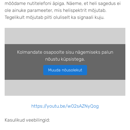
mõõdame nutitelefoni äpiga. Näeme, et heli sagedus ei
ole ainuke parameeter, mis helispektrit mõjutab.
Tegelikult mõjutab pilti oluliselt ka signaali kuju.
Kolmandate osapoolte sisu nägemiseks palun
nõustu küpsistega.
Muuda nõusolekut
https://youtu.be/w02sAZNyQog
Kasulikud veebilingid: