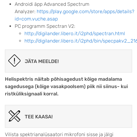
Androidi äpp Advanced Spectrum
Analyzer:
https://play.google.com/store/apps/details?
id=com.vuche.asap
PC programm Spectran V2:
http://digilander.libero.it/i2phd/spectran.html
http://digilander.libero.it/i2phd/bin/specpakv2_21
JÄTA MEELDE!
Helispektris näitab põhisagedust kõige madalama
sagedusega (kõige vasakpoolsem) piik nii siinus- kui
ristküliksignaali korral.
TEE KAASA!
Vilista spektrianalüsaatori mikrofoni sisse ja jälgi